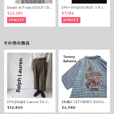
【made in France】OLD Cha
【90～00s】GEORGE リネンレ
rvet ストライプ 切り替え 紫
ーヨンシャツ 黒 ボックスシルエ
¥22,240
¥7,184
ット XL
20%OFF
20%OFF
その他の商品
【90s】Ralph Lauren ラルフロ
【刺繍入り】TOMMY BAHA
ーレン ツータックスラックス ウ
MA トミーバハマ オープンカラ
¥10,800
¥6,980
ール カーキ 古着 TALONジッ
ーシャツ シルク100％ 開禁 古
プ
着 アメカジ チェック