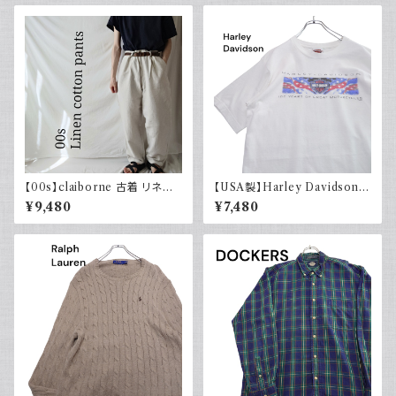
【00s】claiborne 古着 リネン
【USA製】Harley Davidson
コットンパンツ ツータック
ハーレーダビッドソン プリントT
¥9,480
¥7,480
シャツ 古着 ホワイト 白 2002
年 100周年