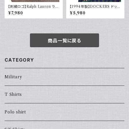
【刺繍ロゴ】Ralph Lauren ラル
【1994年製】DOCKERS ドッカ
フローレン ケーブル編みニット
ーズ チェックシャツ ボタンダウ
¥7,980
¥5,980
ベージュ
ン 古着 アメカジ リーバイス 長
袖
商品一覧に戻る
CATEGORY
Military
T Shirts
Polo shirt