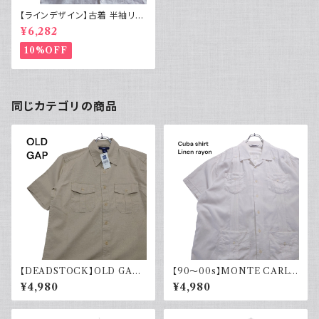
【ラインデザイン】古着 半袖リネ
ンシャツ ホワイト 白シャツ
¥6,282
10%OFF
同じカテゴリの商品
【DEADSTOCK】OLD GAP
【90～00s】MONTE CARLO
オールドギャップ コットンリネン
キューバシャツ リネン レーヨン
¥4,980
¥4,980
シャツ 半袖 タグ付き 00s 古着
半袖シャツ ホワイト 白 古着 オ
ープンカラー 開襟