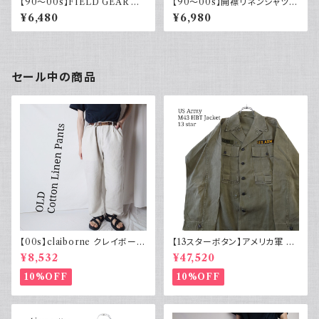
【90～00s】FIELD GEAR コッ
【90～00s】開襟リネンシャツ
トンリネンシャツ ハーフボタン
チェック オープンカラー 古着 ボ
¥6,480
¥6,980
ブラック 黒 ポロシャツ 半袖
ックスシルエット ネイビー フェ
ード
セール中の商品
【00s】claiborne クレイボーン
【13スターボタン】アメリカ軍 M
リネンコットンパンツ ツータック
43 HBT ジャケット パッチ 軍物
¥8,532
¥47,520
実物
10%OFF
10%OFF