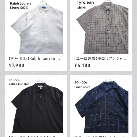
【90～00s】Ralph Lauren ラ
【ユーロ古着】チロリアンシャツ
ルフローレン リネンシャツ 半袖
半袖 古着 チェック レトロ 刺繍
¥7,980
¥6,480
白 ホワイト ポニー刺繍 CLAS
入り ヨーロッパ古着 ボックスシ
SICFIT 古着 ボタンダウン
ルエット