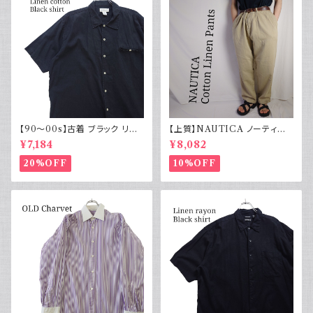
【90～00s】古着 ブラック リネ
【上質】NAUTICA ノーティカ
ンコットンシャツ 黒 ボックスシ
コットンリネンパンツ ツータック
¥7,184
¥8,082
ルエット
20%OFF
10%OFF