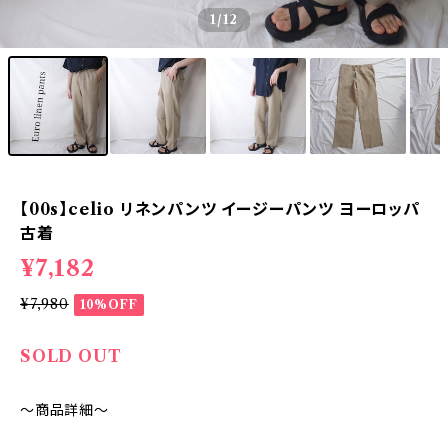
1
/12
【00s】celio リネンパンツ イージーパンツ ヨーロッパ
古着
¥7,182
¥7,980
10%OFF
SOLD OUT
～商品詳細～