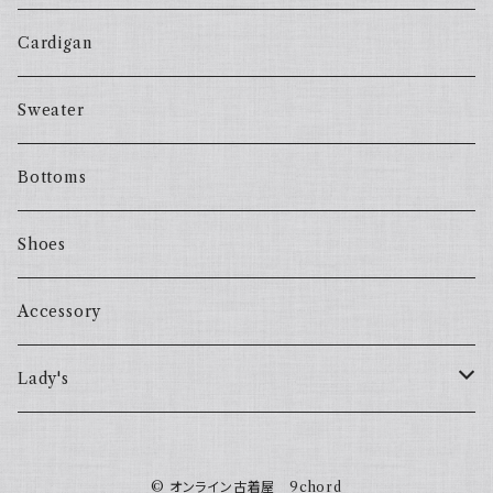
Cardigan
Sweater
Bottoms
Shoes
Accessory
Lady's
one piece
© オンライン古着屋 9chord