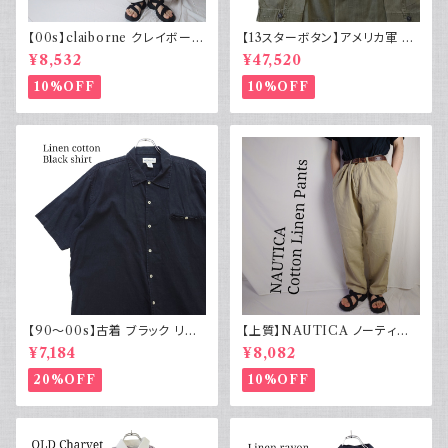
【00s】claiborne クレイボーン
【13スターボタン】アメリカ軍 M
リネンコットンパンツ ツータック
43 HBT ジャケット パッチ 軍物
¥8,532
¥47,520
実物
10%OFF
10%OFF
【90～00s】古着 ブラック リネ
【上質】NAUTICA ノーティカ
ンコットンシャツ 黒 ボックスシ
コットンリネンパンツ ツータック
¥7,184
¥8,082
ルエット
20%OFF
10%OFF