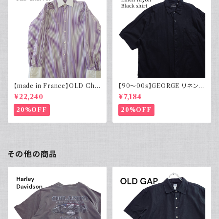
【made in France】OLD Cha
【90～00s】GEORGE リネンレ
rvet ストライプ 切り替え 紫
ーヨンシャツ 黒 ボックスシルエ
¥22,240
¥7,184
ット XL
20%OFF
20%OFF
その他の商品