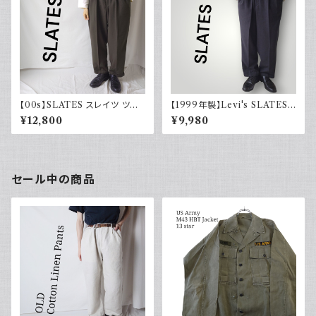
【00s】SLATES スレイツ ツー
【1999年製】Levi's SLATES
タック スラックス リーバイス Le
スレイツ スラックス ツータック
¥12,800
¥9,980
vi's カーキグリーン 古着
チャコールグレー リーバイス 古
着
セール中の商品