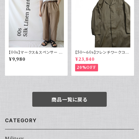
【00s】マークス＆スペンサー M
【50～60s】フレンチワークコー
arks & Spencer シルクリネン
ト ショップコート フレンチヴィン
¥9,980
¥23,840
パンツ スラックス 古着
テージ
20%OFF
商品一覧に戻る
CATEGORY
Military