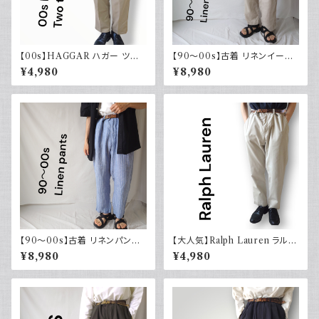
【00s】HAGGAR ハガー ツー
【90～00s】古着 リネンイージ
タックスラックス ポリエステル
ーパンツ 夏 32×30 APT9 カジ
¥4,980
¥8,980
ベージュ 古着 34 29
ュアル
【90～00s】古着 リネンパンツ
【大人気】Ralph Lauren ラルフ
ストライプ ライトブルー 夏 スラ
ローレン チノパン アイボリー
¥8,980
¥4,980
ックス