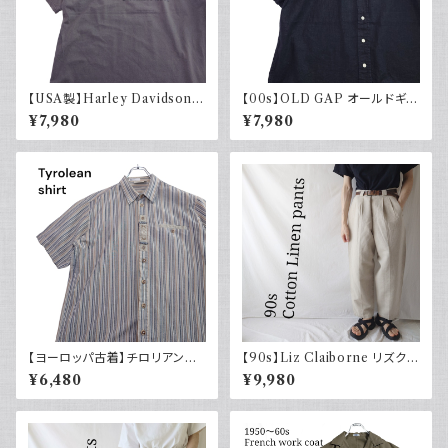
【USA製】Harley Davidson
【00s】OLD GAP オールドギャ
ハーレーダビッドソン プリントT
ップ コットンリネンシャツ ブラッ
¥7,980
¥7,980
シャツ 古着 フェードグレー 00s
ク 黒 古着 半袖
イーグル 大きめ
【ヨーロッパ古着】チロリアンシ
【90s】Liz Claiborne リズクレ
ャツ 半袖 古着 ストライプ レト
イボーン コットンリネンパンツ
¥6,480
¥9,980
ロ ユーロ古着 ボックスシルエッ
ツータック ワイド スラックス 古
ト
着