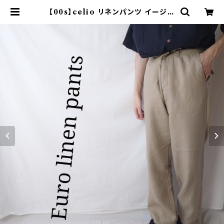
【00s】celio リネンパンツ イージー
パンツ ヨーロッパ古着 | オンライン
古着屋 9chord