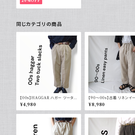
20%OFF
同じカテゴリの商品
【00s】HAGGAR ハガー ツータッ
【90～00s】古着 リネンイ
クスラックス ポリエステル ベージ
パンツ 夏 32×30 APT9 
¥4,980
¥8,980
ュ 古着 34 29
ル