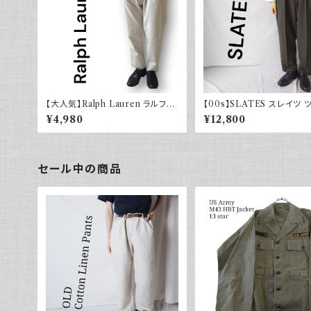
【大人気】Ralph Lauren ラルフロ
【00s】SLATES スレイツ 
ーレン チノパン アイボリー
ク スラックス リーバイス Lev
¥4,980
¥12,800
カーキグリーン 古着
セール中の商品