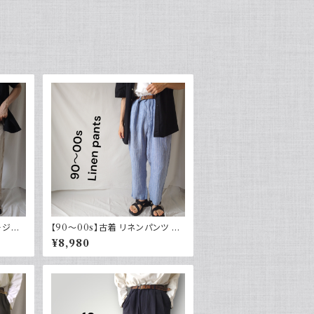
ージー
【90～00s】古着 リネンパンツ ス
カジュア
トライプ ライトブルー 夏 スラック
¥8,980
ス