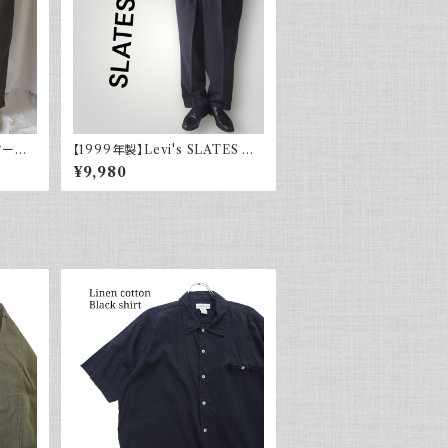
ツータッ
【1999年製】Levi's SLATES ス
i's
レイツ スラックス ツータック チャ
¥9,980
コールグレー リーバイス 古着