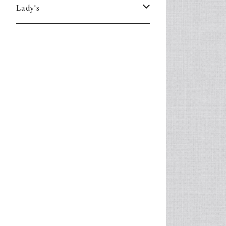
Lady's
one piece
Sweater