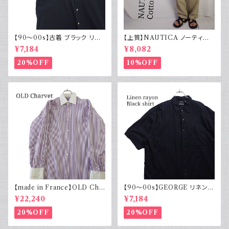
【90～00s】古着 ブラック リネ
【上質】NAUTICA ノーティカ
ンコットンシャツ 黒 ボックスシ
コットンリネンパンツ ツータック
¥7,184
¥8,082
ルエット
20%OFF
10%OFF
【made in France】OLD Cha
【90～00s】GEORGE リネンレ
rvet ストライプ 切り替え 紫
ーヨンシャツ 黒 ボックスシルエ
¥22,240
¥7,184
ット XL
20%OFF
20%OFF