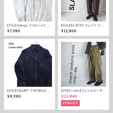
【70s】vintage フリルシャツ ヴ
【00s】SLATES スレイツ ツー
ィンテージ古着 長袖シャツ ドレ
タック スラックス リーバイス Le
¥7,980
¥12,800
スシャツ 白 ホワイト系 1970年
vi's カーキグリーン 古着
代 レトロ
【00s】GRANT THOMAS 古
【1930～40s】フレンチコーデュ
着 長袖リネンシャツ ネイビー
ロイパンツ ヴィンテージ ループ
¥8,980
¥23,840
アメカジ古着
付 刺繍タグ
20%OFF