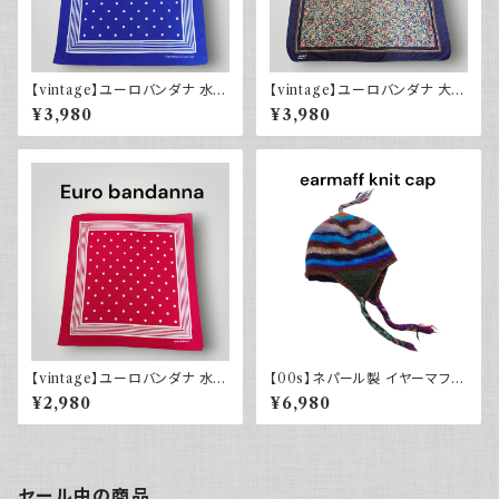
【vintage】ユーロバンダナ 水玉
【vintage】ユーロバンダナ 大判
ネイビーブルー系 コットン ヴィ
花柄 ヴィンテージ 小物
¥3,980
¥3,980
ンテージ
【vintage】ユーロバンダナ 水玉
【00s】ネパール製 イヤーマフ
レッド コットン ヴィンテージ
耳当て ニット帽 キャップ ネイテ
¥2,980
¥6,980
ィブ ノルディック カラフル ウー
ル 裏地フリース y2k ヒッピー
ストリート 古着 earmaff 2000
年代
セール中の商品