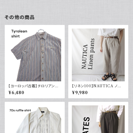
その他の商品
【ヨーロッパ古着】チロリアンシ
【リネン100】NAUTICA ノー
ャツ 半袖 古着 ストライプ レト
ティカ ツータックパンツ スラック
¥6,480
¥9,980
ロ ユーロ古着 ボックスシルエッ
ス 古着 ワイドパンツ
ト