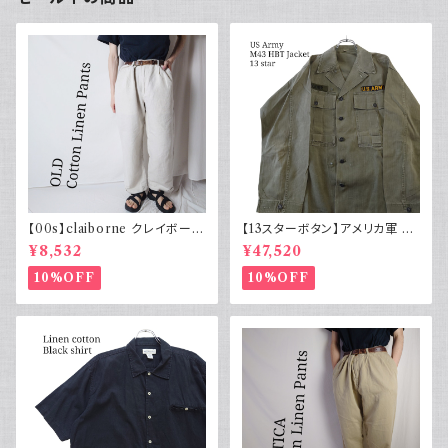
【00s】claiborne クレイボーン
【13スターボタン】アメリカ軍 M
リネンコットンパンツ ツータック
43 HBT ジャケット パッチ 軍物
¥8,532
¥47,520
実物
10%OFF
10%OFF