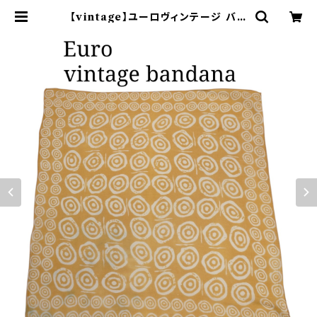
【vintage】ユーロヴィンテージ バン
ダナ 総柄 コットン | オンライン古着
屋 9chord