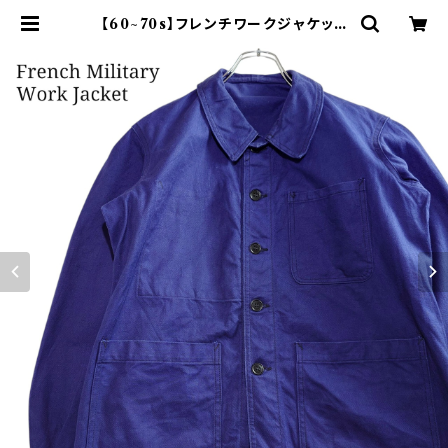
【60~70s】フレンチワークジャケット
ミリタリー 軍 内タグ付き | オンライ
ン古着屋 9chord