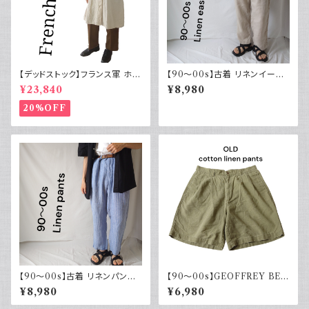
【デッドストック】フランス軍 ホス
【90～00s】古着 リネンイージ
ピタルコート リネンコート シン
ーパンツ 夏 32×30 APT9 カジ
¥23,840
¥8,980
グルタイプ
ュアル
20%OFF
【90～00s】古着 リネンパンツ
【90～00s】GEOFFREY BEE
ストライプ ライトブルー 夏 スラ
NE コットンリネンショーツ ツー
¥8,980
¥6,980
ックス
タック カーキグリーン フェード
古着