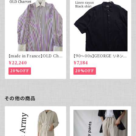
【made in France】OLD Cha
【90～00s】GEORGE リネンレ
rvet ストライプ 切り替え 紫
ーヨンシャツ 黒 ボックスシルエ
¥22,240
¥7,184
ット XL
20%OFF
20%OFF
その他の商品