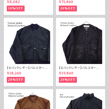
スト フランス軍GAOモチーフ 管
ジャケット コットンピケ 動物ボ
¥8,082
¥71,840
理番号E217
タン50s
10%OFF
20%OFF
【ヌバックレザー】バルスター型
【ヌバックレザー】バルスター型
ブルゾンジャケット ユーロ古着
ブルゾンジャケット イタリア ヴィ
¥18,240
¥19,840
ヴィンテージ 紺
ンテージ 黒
20%OFF
20%OFF