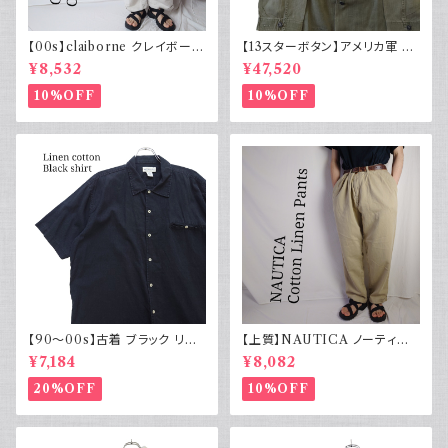
【00s】claiborne クレイボーン
【13スターボタン】アメリカ軍 M
リネンコットンパンツ ツータック
43 HBT ジャケット パッチ 軍物
¥8,532
¥47,520
実物
10%OFF
10%OFF
【90～00s】古着 ブラック リネ
【上質】NAUTICA ノーティカ
ンコットンシャツ 黒 ボックスシ
コットンリネンパンツ ツータック
¥7,184
¥8,082
ルエット
20%OFF
10%OFF