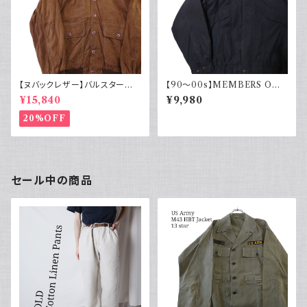
【ヌバックレザー】バルスター型
【90～00s】MEMBERS ONL
ブルゾンジャケット ヴァルスター
Y メンバーズオンリー フェード
¥15,840
¥9,980
ヴィンテージ
スエード ブルゾンジャケット ス
ウェード フェードブラック ライナ
20%OFF
ー付き ポリエステル 90年代 2
000年代
セール中の商品