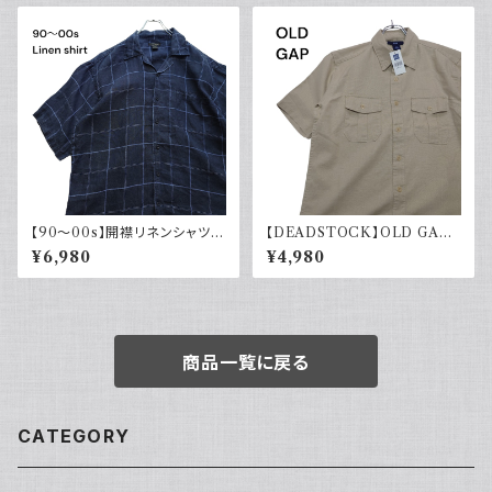
【90～00s】開襟リネンシャツ
【DEADSTOCK】OLD GAP
チェック オープンカラー 古着 ボ
オールドギャップ コットンリネン
¥6,980
¥4,980
ックスシルエット ネイビー フェ
シャツ 半袖 タグ付き 00s 古着
ード
商品一覧に戻る
CATEGORY