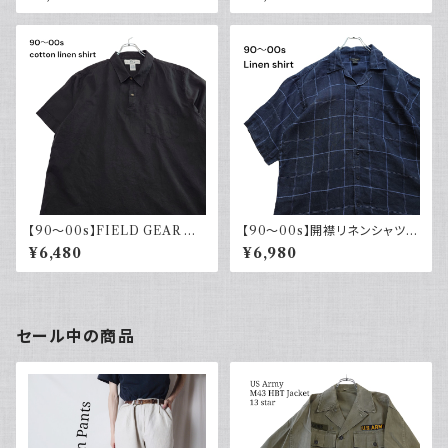
白 ホワイト ポニー刺繍 CLAS
入り ヨーロッパ古着 ボックスシ
SICFIT 古着 ボタンダウン
ルエット
【90～00s】FIELD GEAR コッ
【90～00s】開襟リネンシャツ
トンリネンシャツ ハーフボタン
チェック オープンカラー 古着 ボ
¥6,480
¥6,980
ブラック 黒 ポロシャツ 半袖
ックスシルエット ネイビー フェ
ード
セール中の商品