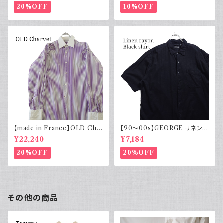
20%OFF
10%OFF
【made in France】OLD Cha
【90～00s】GEORGE リネンレ
rvet ストライプ 切り替え 紫
ーヨンシャツ 黒 ボックスシルエ
¥22,240
¥7,184
ット XL
20%OFF
20%OFF
その他の商品