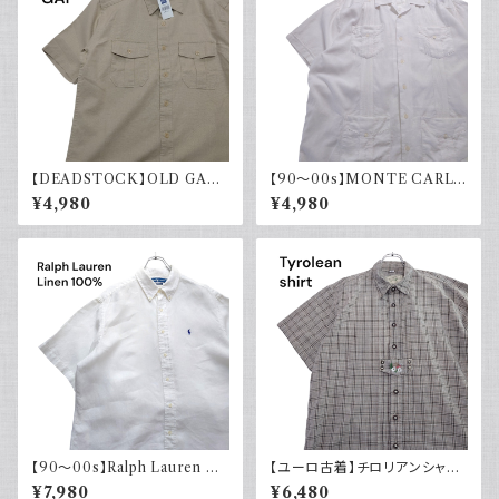
【DEADSTOCK】OLD GAP
【90～00s】MONTE CARLO
オールドギャップ コットンリネン
キューバシャツ リネン レーヨン
¥4,980
¥4,980
シャツ 半袖 タグ付き 00s 古着
半袖シャツ ホワイト 白 古着 オ
ープンカラー 開襟
【90～00s】Ralph Lauren ラ
【ユーロ古着】チロリアンシャツ
ルフローレン リネンシャツ 半袖
半袖 古着 チェック レトロ 刺繍
¥7,980
¥6,480