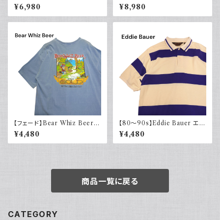
MA トミーバハマ オープンカラ
uren チャップス ラルフローレン
¥6,980
¥8,980
ーシャツ シルク100％ 開禁 古
着 アメカジ パープル
【フェード】Bear Whiz Beer
【80～90s】Eddie Bauer エデ
プリントTシャツ 両面プリント バ
ィバウアー ポロシャツ 太ボーダ
¥4,480
¥4,480
ックプリント 古着 XL COMFO
ー 黒タグ
RT COLORS コンフォートカラ
ーズ
商品一覧に戻る
CATEGORY