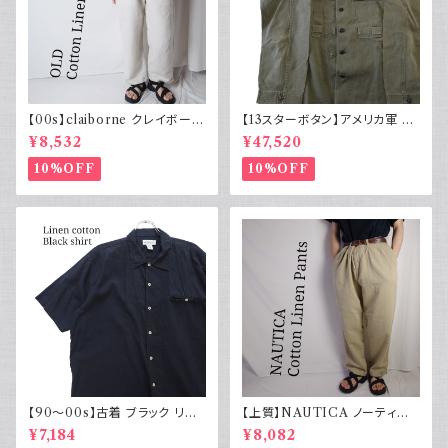
【00s】claiborne クレイボーン
【13スターボタン】アメリカ軍 M
リネンコットンパンツ ツータック
43 HBT ジャケット パッチ 軍物
¥8,532
¥47,520
実物
10%OFF
10%OFF
【90～00s】古着 ブラック リネ
【上質】NAUTICA ノーティカ
ンコットンシャツ 黒 ボックスシ
コットンリネンパンツ ツータック
¥7,184
¥8,082
ルエット