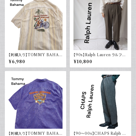
【刺繍入り】TOMMY BAHA
【90s】Ralph Lauren ラルフロ
MA トミーバハマ オープンカラ
ーレン ツータックスラックス ウ
¥6,980
¥10,800
ーシャツ シルク100％ 開禁 古
ール カーキ 古着 TALONジッ
着 アメカジ ストライプ
プ
【刺繍入り】TOMMY BAHA
【90～00s】CHAPS Ralph La