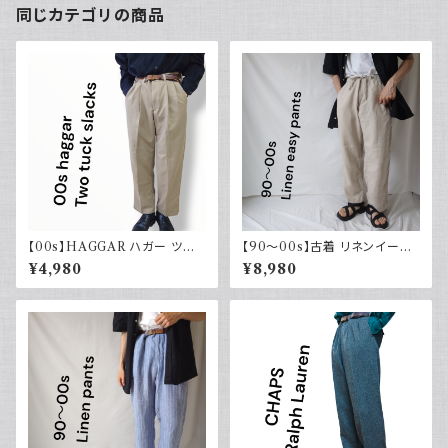
同じカテゴリの商品
【00s】HAGGAR ハガー ツー
【90～00s】古着 リネンイージ
タックスラックス ポリエステル
ーパンツ 夏 32×30 APT9 カジ
¥4,980
¥8,980
ベージュ 古着 34 29
ュアル