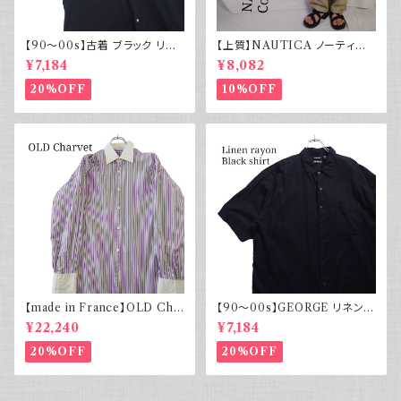
【90～00s】古着 ブラック リネ
【上質】NAUTICA ノーティカ
ンコットンシャツ 黒 ボックスシ
コットンリネンパンツ ツータック
¥7,184
¥8,082
ルエット
20%OFF
10%OFF
【made in France】OLD Cha
【90～00s】GEORGE リネンレ
rvet ストライプ 切り替え 紫
ーヨンシャツ 黒 ボックスシルエ
¥22,240
¥7,184
ット XL
20%OFF
20%OFF