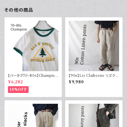
その他の商品
【バータグ70~80s】Champion
【90s】Liz Claiborne リズクレ
チャンピオン リンガーTシャツ
イボーン コットンリネンパンツ
¥6,282
¥9,980
染み込み
ツータック ワイド スラックス 古
着
10%OFF