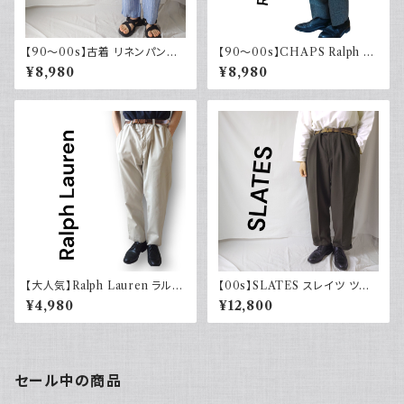
【90～00s】古着 リネンパンツ
【90～00s】CHAPS Ralph La
ストライプ ライトブルー 夏 スラ
uren チャップス ラルフローレン
¥8,980
¥8,980
ックス
【大人気】Ralph Lauren ラルフ
【00s】SLATES スレイツ ツー
ローレン チノパン アイボリー
タック スラックス リーバイス Le
¥4,980
¥12,800
vi's カーキグリーン 古着
セール中の商品