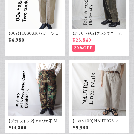
【00s】HAGGAR ハガー ツー
【1930～40s】フレンチコーデュ
タックスラックス ポリエステル
ロイパンツ ヴィンテージ ダーク
¥4,980
¥23,840
ベージュ 古着 34 29
ブラウン
20%OFF
【デッドストック】アメリカ軍 M6
【リネン100】NAUTICA ノー
5 フィールドカーゴパンツ ウッド
ティカ ツータックパンツ スラック
¥14,800
¥9,980
ランドカモ 迷彩柄 US Army D
ス 古着 ワイドパンツ