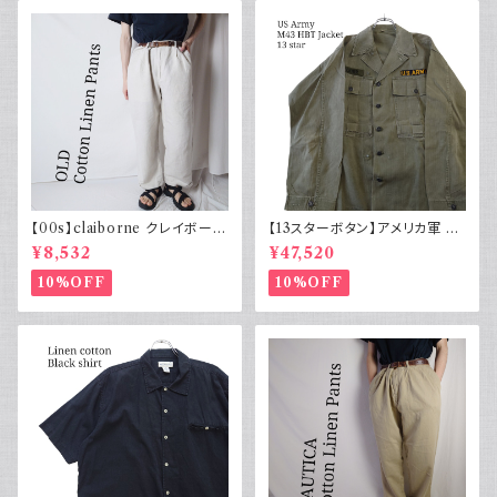
【00s】claiborne クレイボーン
【13スターボタン】アメリカ軍 M
リネンコットンパンツ ツータック
43 HBT ジャケット パッチ 軍物
¥8,532
¥47,520
実物
10%OFF
10%OFF