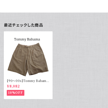
最近チェックした商品
【90～00s】Tommy Bahama
トミーバハマ シルクショーツ ベ
¥8,082
ージュ
10%OFF