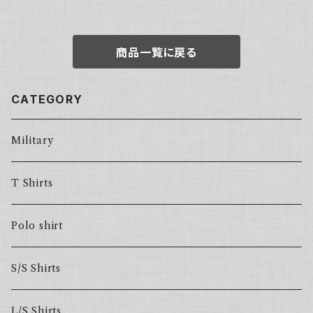
EADSTOCK 80s Small Reg
ular
商品一覧に戻る
CATEGORY
Military
T Shirts
Polo shirt
S/S Shirts
L/S Shirts