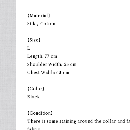
【Material】
Silk / Cotton
【Size】
L
Length: 77 cm
Shoulder Width: 53 cm
Chest Width: 63 cm
【Color】
Black
【Condition】
There is some staining around the collar and fa
fabric,