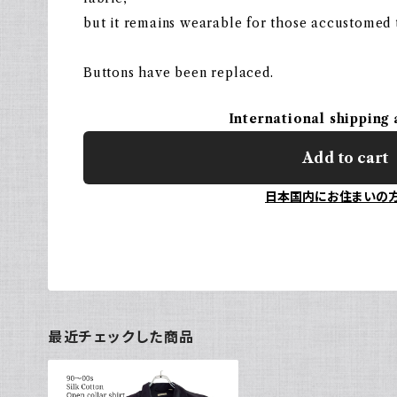
but it remains wearable for those accustomed t
Buttons have been replaced.
International shipping 
Add to cart
日本国内にお住まいの
最近チェックした商品