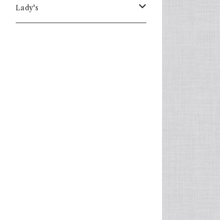
Lady's
one piece
Sweater