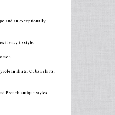
ape and an exceptionally
 it easy to style.
women.
rolean shirts, Cuban shirts,
nd French antique styles.