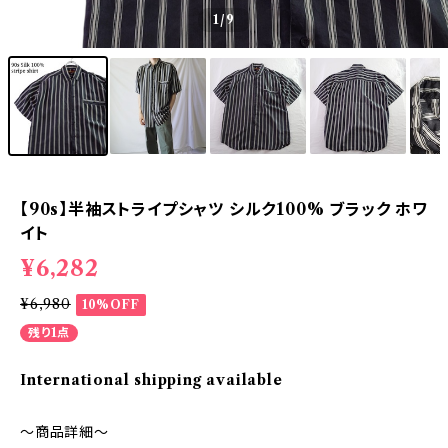
1
/9
【90s】半袖ストライプシャツ シルク100% ブラック ホワ
イト
¥6,282
¥6,980
10%OFF
残り1点
International shipping available
～商品詳細～