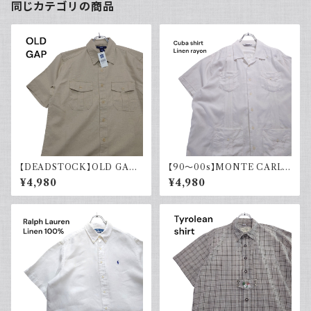
同じカテゴリの商品
【DEADSTOCK】OLD GAP
【90～00s】MONTE CARLO
オールドギャップ コットンリネン
キューバシャツ リネン レーヨン
¥4,980
¥4,980
シャツ 半袖 タグ付き 00s 古着
半袖シャツ ホワイト 白 古着 オ
ープンカラー 開襟