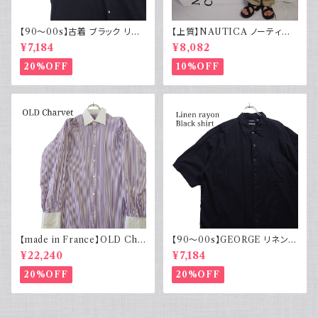
【90～00s】古着 ブラック リネ
【上質】NAUTICA ノーティカ
ンコットンシャツ 黒 ボックスシ
コットンリネンパンツ ツータック
¥7,184
¥8,082
ルエット
20%OFF
10%OFF
【made in France】OLD Cha
【90～00s】GEORGE リネンレ
rvet ストライプ 切り替え 紫
ーヨンシャツ 黒 ボックスシルエ
¥22,240
¥7,184
ット XL
20%OFF
20%OFF