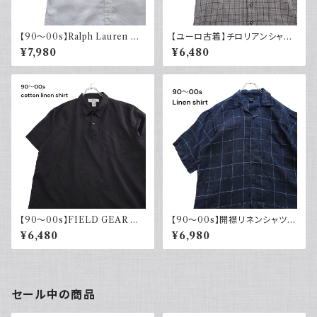
【90～00s】Ralph Lauren ラ
【ユーロ古着】チロリアンシャツ
ルフローレン リネンシャツ 半袖
半袖 古着 チェック レトロ 刺繍
¥7,980
¥6,480
白 ホワイト ポニー刺繍 CLAS
入り ヨーロッパ古着 ボックスシ
SICFIT 古着 ボタンダウン
ルエット
【90～00s】FIELD GEAR コッ
【90～00s】開襟リネンシャツ
トンリネンシャツ ハーフボタン
チェック オープンカラー 古着 ボ
¥6,480
¥6,980
ブラック 黒 ポロシャツ 半袖
ックスシルエット ネイビー フェ
ード
セール中の商品