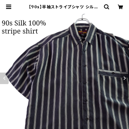
【90s】半袖ストライプシャツ シルク1
00% ブラック ホワイト | オンライン
古着屋 9chord