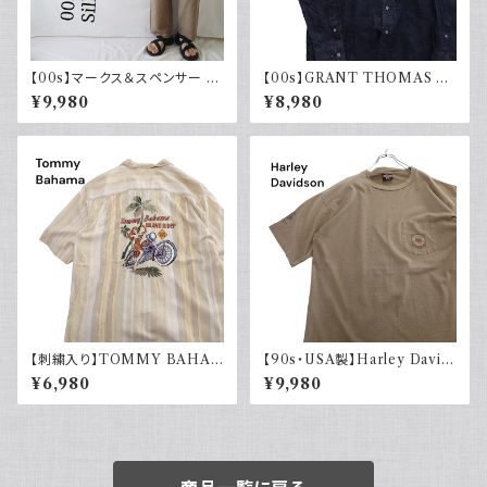
【00s】マークス＆スペンサー M
【00s】GRANT THOMAS 古
arks & Spencer シルクリネン
着 長袖リネンシャツ ネイビー
¥9,980
¥8,980
パンツ スラックス 古着
アメカジ古着
【刺繍入り】TOMMY BAHA
【90s・USA製】Harley David
MA トミーバハマ オープンカラ
son ハーレーダビッドソン ポケ
¥6,980
¥9,980
ーシャツ シルク100％ 開禁 古
ット付き Tシャツ 古着 フェード
着 アメカジ ストライプ
シングルステッチ ベージュ ヴィ
ンテージ 大きめ