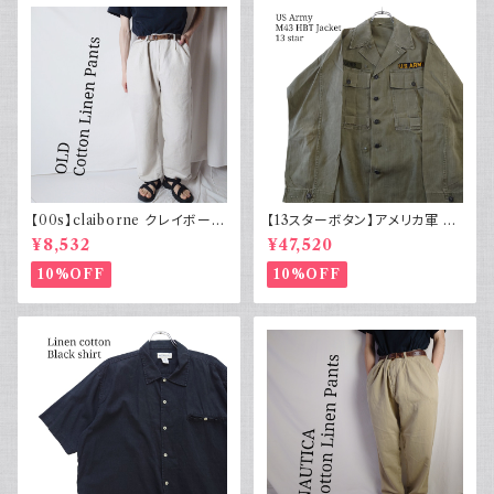
【00s】claiborne クレイボーン
【13スターボタン】アメリカ軍 M
リネンコットンパンツ ツータック
43 HBT ジャケット パッチ 軍物
¥8,532
¥47,520
実物
10%OFF
10%OFF