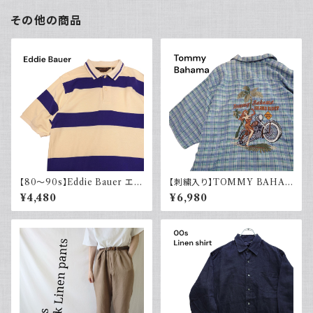
その他の商品
【80～90s】Eddie Bauer エデ
【刺繍入り】TOMMY BAHA
ィバウアー ポロシャツ 太ボーダ
MA トミーバハマ オープンカラ
¥4,480
¥6,980
ー 黒タグ
ーシャツ シルク100％ 開禁 古
着 アメカジ チェック