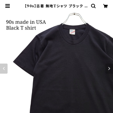
【90s】古着 無地Tシャツ ブラック 黒
DUKE USA製 ヴィンテージ | オン
ライン古着屋 9chord