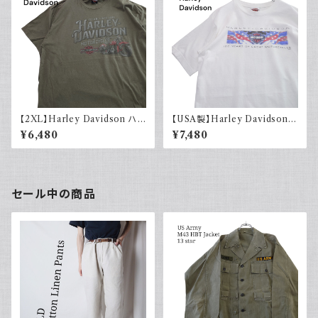
【2XL】Harley Davidson ハ
【USA製】Harley Davidson
ーレーダビッドソン プリントTシ
ハーレーダビッドソン プリントT
¥6,480
¥7,480
ャツ 古着 カーキグリーン
シャツ 古着 ホワイト 白 2002
年 100周年
セール中の商品