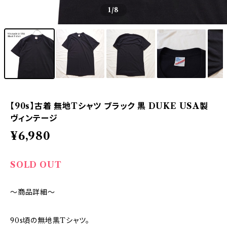
1
/8
【90s】古着 無地Tシャツ ブラック 黒 DUKE USA製
ヴィンテージ
¥6,980
SOLD OUT
～商品詳細～
90s頃の無地黒Tシャツ。