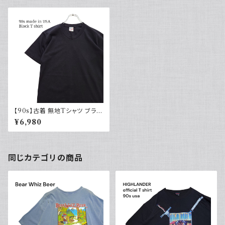
【90s】古着 無地Tシャツ ブラッ
ク 黒 DUKE USA製 ヴィンテ
¥6,980
ージ
同じカテゴリの商品