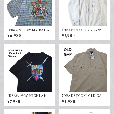
【刺繍入り】TOMMY BAHA
【70s】vintage フリルシャツ ヴ
MA トミーバハマ オープンカラ
ィンテージ古着 長袖シャツ ドレ
¥6,980
¥7,980
ーシャツ シルク100％ 開禁 古
スシャツ 白 ホワイト系 1970年
着 アメカジ チェック
代 レトロ
【USA製・90s】HIGHLANDE
【DEADSTOCK】OLD GAP
R 悪魔の戦士 オフィシャルTシ
オールドギャップ コットンリネン
¥7,980
¥4,980
ャツ
シャツ 半袖 タグ付き 00s 古着