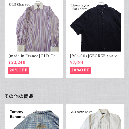
【made in France】OLD Cha
【90～00s】GEORGE リネンレ
rvet ストライプ 切り替え 紫
ーヨンシャツ 黒 ボックスシルエ
¥22,240
¥7,184
ット XL
20%OFF
20%OFF
その他の商品