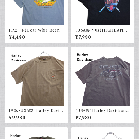
【フェード】Bear Whiz Beer
【USA製・90s】HIGHLANDE
プリントTシャツ 両面プリント バ
R 悪魔の戦士 オフィシャルTシ
¥4,480
¥7,980
ックプリント 古着 XL COMFO
ャツ
RT COLORS コンフォートカラ
ーズ
【90s・USA製】Harley David
【USA製】Harley Davidson
son ハーレーダビッドソン ポケ
ハーレーダビッドソン プリントT
¥9,980
¥7,980
ット付き Tシャツ 古着 フェード
シャツ 古着 フェードグレー 00s
シングルステッチ ベージュ ヴィ
イーグル 大きめ
ンテージ 大きめ