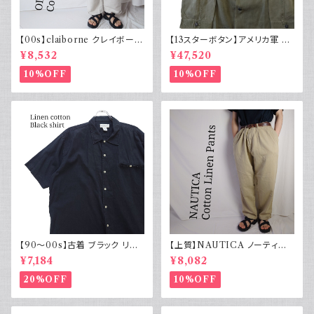
【00s】claiborne クレイボーン
【13スターボタン】アメリカ軍 M
リネンコットンパンツ ツータック
43 HBT ジャケット パッチ 軍物
¥8,532
¥47,520
実物
10%OFF
10%OFF
【90～00s】古着 ブラック リネ
【上質】NAUTICA ノーティカ
ンコットンシャツ 黒 ボックスシ
コットンリネンパンツ ツータック
¥7,184
¥8,082
ルエット
20%OFF
10%OFF