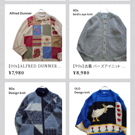
着 ヴィンテージ
レトロ 90年代
【00s】ALFRED DUNNER ア
【90s】古着 バーズアイニット カ
ルフレッドダナー デザインニット
ーディガン ベージュ ヴィンテー
¥7,980
¥8,980
コットンラミー レディース古着
ジ セーター ウール
セーター 襟付き ジップ