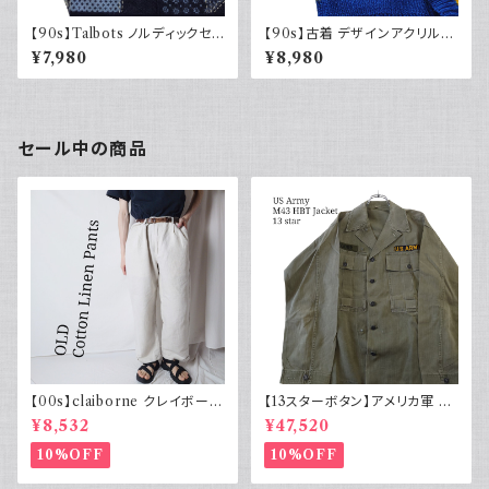
【90s】Talbots ノルディックセ
【90s】古着 デザインアクリルニ
ーター ジップアップ メリノウー
ット レトロ アニマル柄 ブルー ブ
¥7,980
¥8,980
ル 90年代 デザイン古着 ニット
ラック モックネック 花柄 ハート
セール中の商品
【00s】claiborne クレイボーン
【13スターボタン】アメリカ軍 M
リネンコットンパンツ ツータック
43 HBT ジャケット パッチ 軍物
¥8,532
¥47,520
実物
10%OFF
10%OFF