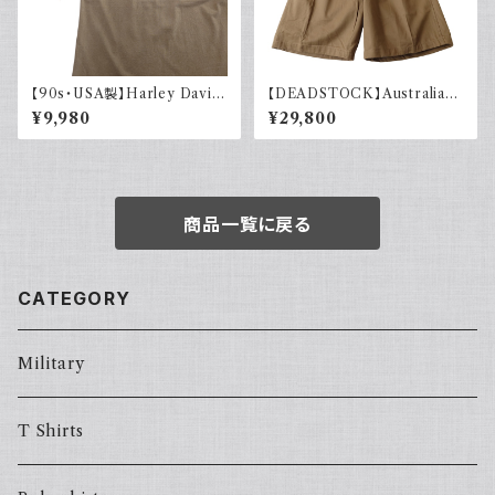
【90s・USA製】Harley David
【DEADSTOCK】Australian
son ハーレーダビッドソン ポケ
army オーストラリア軍 グルカ
¥9,980
¥29,800
ット付き Tシャツ 古着 フェード
ショーツ 40s デッドストック フ
シングルステッチ ベージュ ヴィ
ラッシャー付き ユーロヴィンテ
ンテージ 大きめ
ージ ユーロミリタリー 古着 19
44年製
商品一覧に戻る
CATEGORY
Military
T Shirts