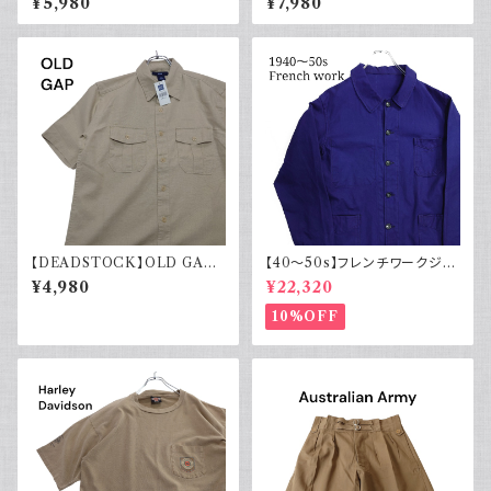
¥5,980
¥7,980
ン 古着 アメカジ リーバイス 長
スシャツ 白 ホワイト系 1970年
袖
代 レトロ
【DEADSTOCK】OLD GAP
【40～50s】フレンチワークジャ
オールドギャップ コットンリネン
ケット インディゴ Vポケット ヴィ
¥4,980
¥22,320
シャツ 半袖 タグ付き 00s 古着
ンテージ
10%OFF