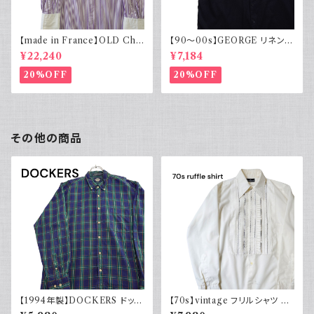
【made in France】OLD Cha
【90～00s】GEORGE リネンレ
rvet ストライプ 切り替え 紫
ーヨンシャツ 黒 ボックスシルエ
¥22,240
¥7,184
ット XL
20%OFF
20%OFF
その他の商品
【1994年製】DOCKERS ドッカ
【70s】vintage フリルシャツ ヴ
ーズ チェックシャツ ボタンダウ
ィンテージ古着 長袖シャツ ドレ