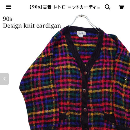
【90s】古着 レトロ ニットカーディガ
ン チェック レディース古着 アクリル
Hasting Smith | オンライン古着
屋 9chord