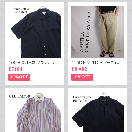
【90～00s】古着 ブラック リネ
【上質】NAUTICA ノーティカ
ンコットンシャツ 黒 ボックスシ
コットンリネンパンツ ツータック
¥7,184
¥8,082
ルエット
20%OFF
10%OFF