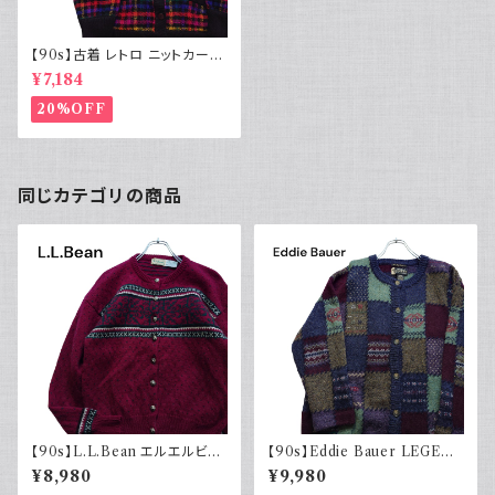
【90s】古着 レトロ ニットカーデ
ィガン チェック レディース古着
¥7,184
アクリル Hasting Smith
20%OFF
同じカテゴリの商品
【90s】L.L.Bean エルエルビー
【90s】Eddie Bauer LEGEN
ン チロルニット カーディガン セ
D エディーバウアー レジェンド
¥8,980
¥9,980
ーター ボルドー メタルボタン 古
総柄ニット カーディガン ウール