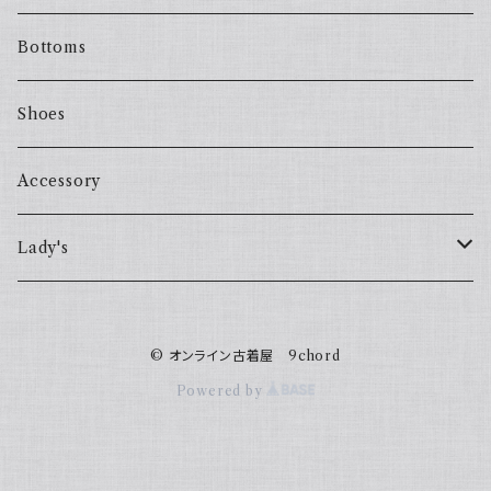
Bottoms
Shoes
Accessory
Lady's
one piece
© オンライン古着屋 9chord
Sweater
Powered by