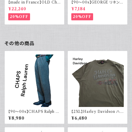
【made in France】OLD Cha
【90～00s】GEORGE リネンレ
rvet ストライプ 切り替え 紫
ーヨンシャツ 黒 ボックスシルエ
¥22,240
¥7,184
ット XL
20%OFF
20%OFF
その他の商品
【90～00s】CHAPS Ralph La
【2XL】Harley Davidson ハ
uren チャップス ラルフローレン
ーレーダビッドソン プリントTシ
¥8,980
¥6,480
ャツ 古着 カーキグリーン