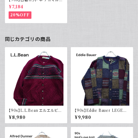
アランニット ウール ケーブル編
¥7,184
み
20%OFF
同じカテゴリの商品
【90s】L.L.Bean エルエルビー
【90s】Eddie Bauer LEGEN
ン チロルニット カーディガン セ
D エディーバウアー レジェンド
¥8,980
¥9,980
ーター ボルドー メタルボタン 古
総柄ニット カーディガン ウール
着 ヴィンテージ
レトロ 90年代