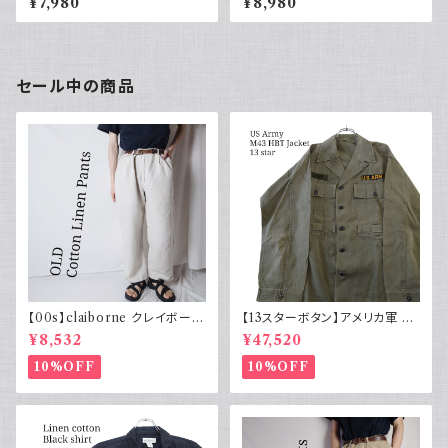
¥7,980
¥8,980
ル 90年代 デザイン古着 ニット
ラック モックネック 花柄 ハート
セール中の商品
【00s】claiborne クレイボーン
【13スターボタン】アメリカ軍 M
リネンコットンパンツ ツータック
43 HBT ジャケット パッチ 軍物
¥8,532
¥47,520
実物
10%OFF
10%OFF