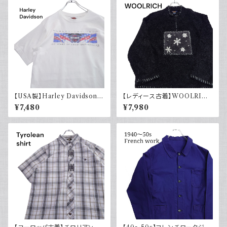
【USA製】Harley Davidson
【レディース古着】WOOLRIC
ハーレーダビッドソン プリントT
H ウールリッチ ハーフジップ ボ
¥7,480
¥7,980
シャツ 古着 ホワイト 白 2002
アフリース 雪
年 100周年