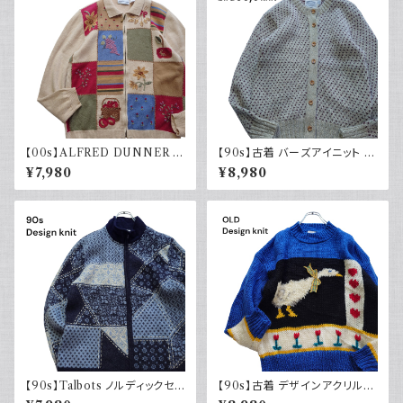
【00s】ALFRED DUNNER ア
【90s】古着 バーズアイニット カ
ルフレッドダナー デザインニット
ーディガン ベージュ ヴィンテー
¥7,980
¥8,980
コットンラミー レディース古着
ジ セーター ウール
セーター 襟付き ジップ
【90s】Talbots ノルディックセ
【90s】古着 デザインアクリルニ
ーター ジップアップ メリノウー
ット レトロ アニマル柄 ブルー ブ