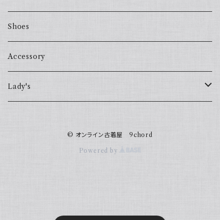
Shoes
Accessory
Lady's
one piece
© オンライン古着屋 9chord
Sweater
Powered by