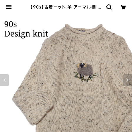
【90s】古着ニット 羊 アニマル柄 ア
ランニット ウール ケーブル編み | オ
ンライン古着屋 9chord