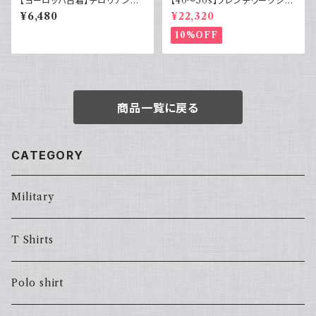
【ヨーロッパ古着】チロリアンシ
【40～50s】フレンチワークジャ
ャツ 半袖 古着 チェック レトロ
ケット インディゴ Vポケット ヴィ
¥6,480
¥22,320
ユーロ古着 ボックスシルエット
ンテージ
10%OFF
商品一覧に戻る
CATEGORY
Military
T Shirts
Polo shirt