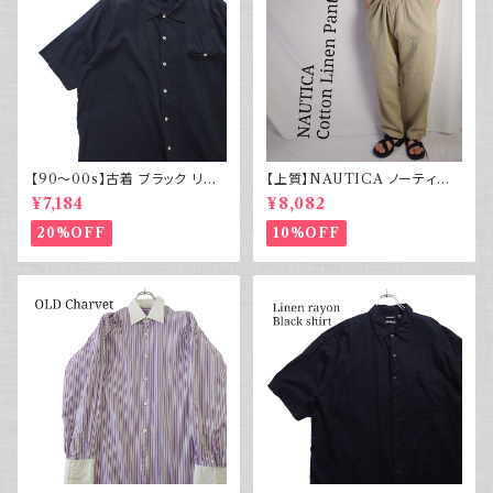
【90～00s】古着 ブラック リネ
【上質】NAUTICA ノーティカ
ンコットンシャツ 黒 ボックスシ
コットンリネンパンツ ツータック
¥7,184
¥8,082
ルエット
20%OFF
10%OFF