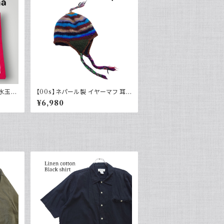
 水玉
【00s】ネパール製 イヤーマフ 耳
当て ニット帽 キャップ ネイティブ
¥6,980
ノルディック カラフル ウール 裏地
フリース y2k ヒッピー ストリート
古着 earmaff 2000年代