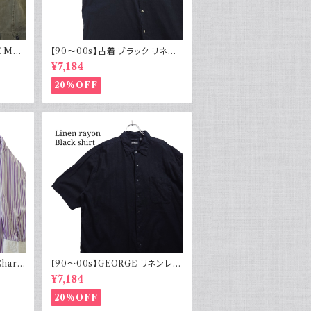
 M43
【90～00s】古着 ブラック リネン
物 実物
コットンシャツ 黒 ボックスシルエッ
¥7,184
ト
20%OFF
Charv
【90～00s】GEORGE リネンレー
ヨンシャツ 黒 ボックスシルエット
¥7,184
XL
20%OFF