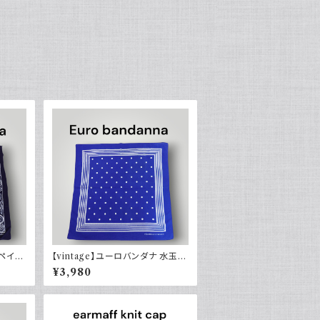
 ペイズ
【vintage】ユーロバンダナ 水玉
ン
ネイビーブルー系 コットン ヴィン
¥3,980
テージ