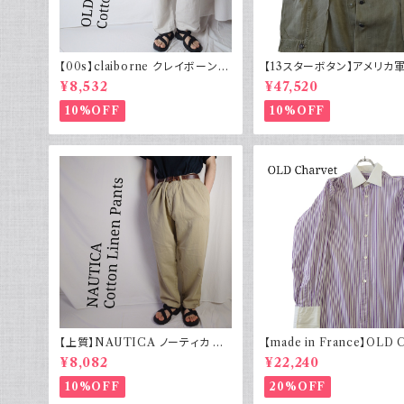
【00s】claiborne クレイボーン リ
【13スターボタン】アメリカ軍
ネンコットンパンツ ツータック
HBT ジャケット パッチ 軍
¥8,532
¥47,520
10%OFF
10%OFF
【上質】NAUTICA ノーティカ コ
【made in France】OLD 
ットンリネンパンツ ツータック
et ストライプ 切り替え 紫
¥8,082
¥22,240
10%OFF
20%OFF