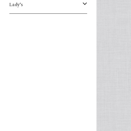
Lady's
one piece
Sweater