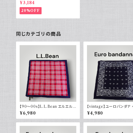
ヴィンテージ ブラウン 総柄 コット
¥3,184
ン
20%OFF
同じカテゴリの商品
【90～00s】L.L.Bean エルエルビ
【vintage】ユーロバンダナ
ーン バンダナ チェック
リー ダークネイビー コット
¥6,980
¥4,980