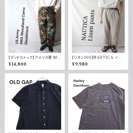
【デッドストック】アメリカ軍 M6
【リネン100】NAUTICA ノー
5 フィールドカーゴパンツ ウッド
ティカ ツータックパンツ スラック
¥14,800
¥9,980
ランドカモ 迷彩柄 US Army D
ス 古着 ワイドパンツ
EADSTOCK 80s Small Reg
ular