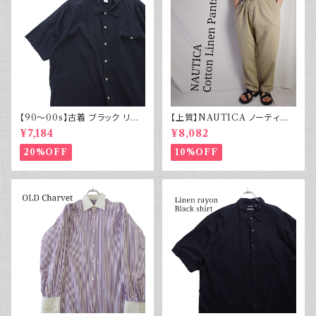
【90～00s】古着 ブラック リネ
【上質】NAUTICA ノーティカ
ンコットンシャツ 黒 ボックスシ
コットンリネンパンツ ツータック
¥7,184
¥8,082
ルエット
20%OFF
10%OFF