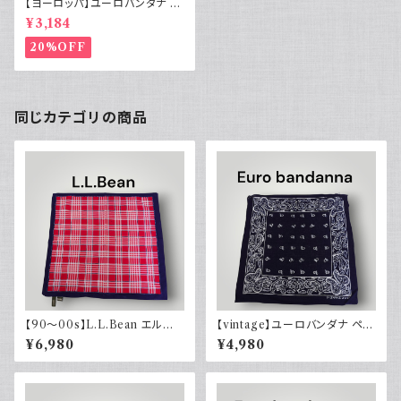
【ヨーロッパ】ユーロバンダナ 総
柄 Euro スカーフ
¥3,184
20%OFF
同じカテゴリの商品
【90～00s】L.L.Bean エルエ
【vintage】ユーロバンダナ ペイ
ルビーン バンダナ チェック
ズリー ダークネイビー コットン
¥6,980
¥4,980