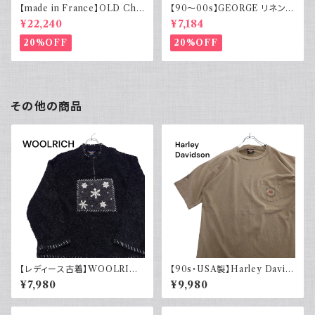
【made in France】OLD Cha
【90～00s】GEORGE リネンレ
rvet ストライプ 切り替え 紫
ーヨンシャツ 黒 ボックスシルエ
¥22,240
¥7,184
ット XL
20%OFF
20%OFF
その他の商品
【レディース古着】WOOLRIC
【90s・USA製】Harley David
H ウールリッチ ハーフジップ ボ
son ハーレーダビッドソン ポケ
¥7,980
¥9,980
アフリース 雪
ット付き Tシャツ 古着 フェード
シングルステッチ ベージュ ヴィ
ンテージ 大きめ