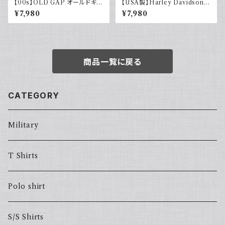
【00s】OLD GAP オールドギャ
【USA製】Harley Davidson
ップ コットンリネンシャツ ブラッ
ハーレーダビッドソン プリントT
¥7,980
¥7,980
ク 黒 古着 半袖
シャツ 古着 フェードグレー 00s
イーグル 大きめ
商品一覧に戻る
CATEGORY
Military
T Shirts
Polo shirt
S/S Shirts