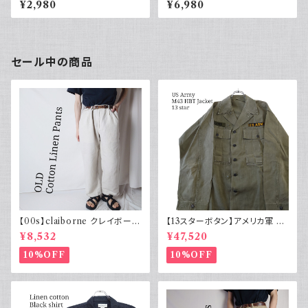
¥2,980
¥6,980
ィブ ノルディック カラフル ウー
ル 裏地フリース y2k ヒッピー
ストリート 古着 earmaff 2000
年代
セール中の商品
【00s】claiborne クレイボーン
【13スターボタン】アメリカ軍 M
リネンコットンパンツ ツータック
43 HBT ジャケット パッチ 軍物
¥8,532
¥47,520
実物
10%OFF
10%OFF