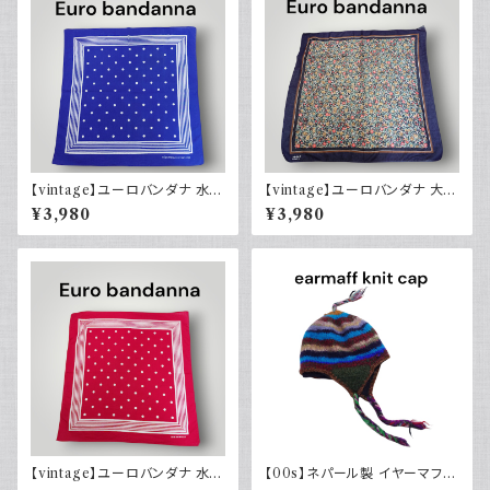
【vintage】ユーロバンダナ 水玉
【vintage】ユーロバンダナ 大判
ネイビーブルー系 コットン ヴィ
花柄 ヴィンテージ 小物
¥3,980
¥3,980
ンテージ
【vintage】ユーロバンダナ 水玉
【00s】ネパール製 イヤーマフ
レッド コットン ヴィンテージ
耳当て ニット帽 キャップ ネイテ