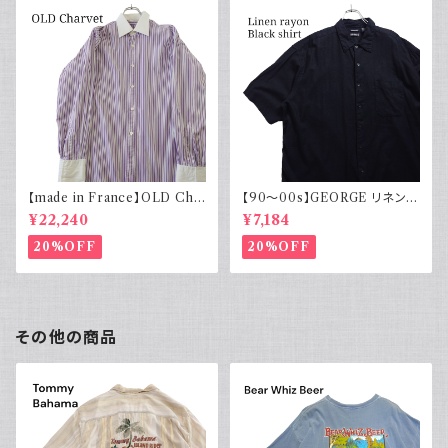
【made in France】OLD Cha
【90～00s】GEORGE リネンレ
rvet ストライプ 切り替え 紫
ーヨンシャツ 黒 ボックスシルエ
¥22,240
¥7,184
ット XL
20%OFF
20%OFF
その他の商品