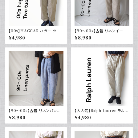
【00s】HAGGAR ハガー ツー
【90～00s】古着 リネンイージ
タックスラックス ポリエステル
ーパンツ 夏 32×30 APT9 カジ
¥4,980
¥8,980
ベージュ 古着 34 29
ュアル
【90～00s】古着 リネンパンツ
【大人気】Ralph Lauren ラルフ
ストライプ ライトブルー 夏 スラ
ローレン チノパン アイボリー
¥8,980
¥4,980
ックス