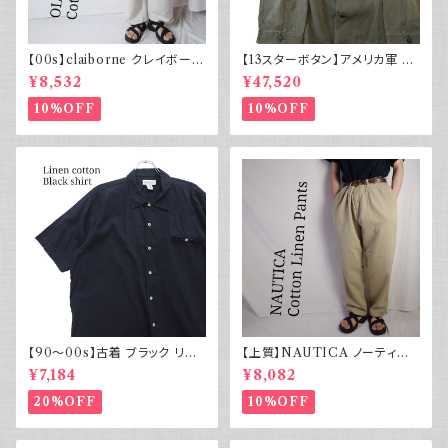
【00s】claiborne クレイボーン
【13スターボタン】アメリカ軍 M
リネンコットンパンツ ツータック
43 HBT ジャケット パッチ 軍物
¥8,532
¥47,520
実物
10%OFF
10%OFF
【90～00s】古着 ブラック リネ
【上質】NAUTICA ノーティカ
ンコットンシャツ 黒 ボックスシ
コットンリネンパンツ ツータック
¥7,184
¥8,082
ルエット
20%OFF
10%OFF