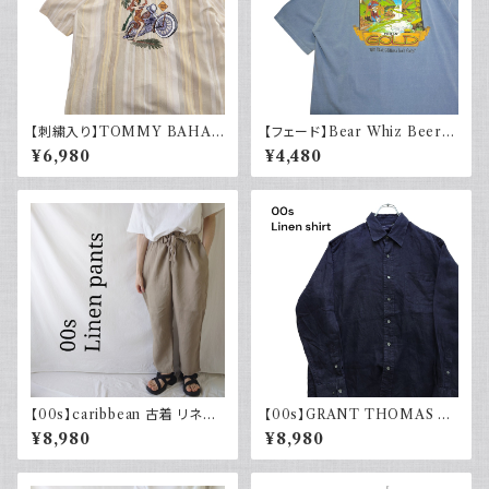
【刺繍入り】TOMMY BAHA
【フェード】Bear Whiz Beer
MA トミーバハマ オープンカラ
プリントTシャツ 両面プリント バ
¥6,980
¥4,480
ーシャツ シルク100％ 開禁 古
ックプリント 古着 XL COMFO
着 アメカジ ストライプ
RT COLORS コンフォートカラ
ーズ
【00s】caribbean 古着 リネン
【00s】GRANT THOMAS 古
イージーパンツ ドローコード ワ
着 長袖リネンシャツ ネイビー
¥8,980
¥8,980
イドパンツ
アメカジ古着