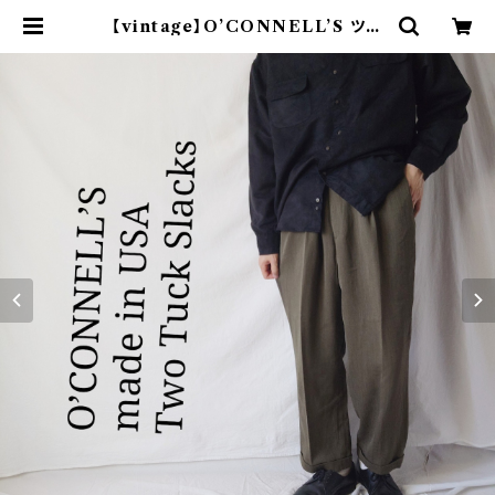
【vintage】O’CONNELL’S ツー
タックスラックス USA製 | オンライ
ン古着屋 9chord