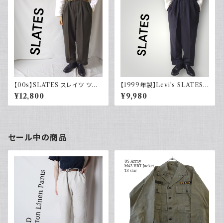
【00s】SLATES スレイツ ツー
【1999年製】Levi's SLATES
タック スラックス リーバイス Le
スレイツ スラックス ツータック
¥12,800
¥9,980
vi's カーキグリーン 古着
チャコールグレー リーバイス 古
着
セール中の商品