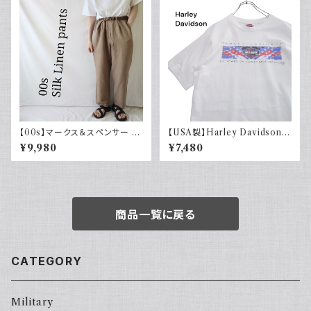
【00s】マークス＆スペンサー M
【USA製】Harley Davidson
arks & Spencer シルクリネン
ハーレーダビッドソン プリントT
¥9,980
¥7,480
パンツ スラックス 古着
シャツ 古着 ホワイト 白 2002
年 100周年
商品一覧に戻る
CATEGORY
Military