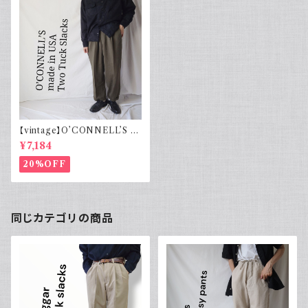
【vintage】O’CONNELL’S ツ
ータックスラックス USA製
¥7,184
20%OFF
同じカテゴリの商品