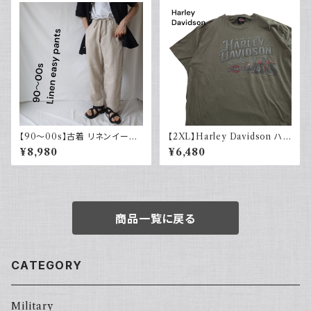
【90～00s】古着 リネンイージ
【2XL】Harley Davidson ハ
ーパンツ 夏 32×30 APT9 カジ
ーレーダビッドソン プリントTシ
¥8,980
¥6,480
ュアル
ャツ 古着 カーキグリーン
商品一覧に戻る
CATEGORY
Military