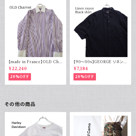
【made in France】OLD Cha
【90～00s】GEORGE リネンレ
rvet ストライプ 切り替え 紫
ーヨンシャツ 黒 ボックスシルエ
¥22,240
¥7,184
ット XL
20%OFF
20%OFF
その他の商品