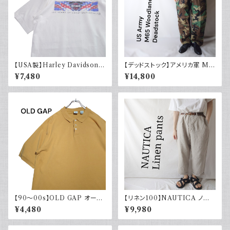
【USA製】Harley Davidson
【デッドストック】アメリカ軍 M6
ハーレーダビッドソン プリントT
5 フィールドカーゴパンツ ウッド
¥7,480
¥14,800
シャツ 古着 ホワイト 白 2002
ランドカモ 迷彩柄 US Army D
年 100周年
EADSTOCK 80s Small Reg
ular
【90～00s】OLD GAP オール
【リネン100】NAUTICA ノー
ドギャップ ポロシャツ 無地 古着
ティカ ツータックパンツ スラック
¥4,480
¥9,980
マスタードイエロー 夏 大きめ
ス 古着 ワイドパンツ