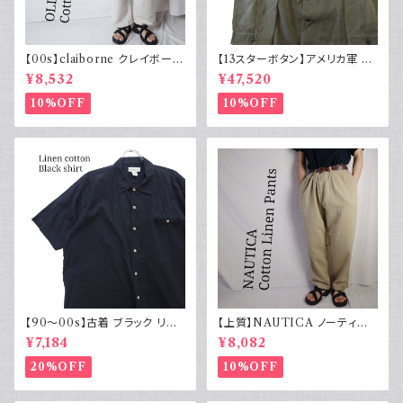
【00s】claiborne クレイボーン
【13スターボタン】アメリカ軍 M
リネンコットンパンツ ツータック
43 HBT ジャケット パッチ 軍物
¥8,532
¥47,520
実物
10%OFF
10%OFF
【90～00s】古着 ブラック リネ
【上質】NAUTICA ノーティカ
ンコットンシャツ 黒 ボックスシ
コットンリネンパンツ ツータック
¥7,184
¥8,082
ルエット
20%OFF
10%OFF