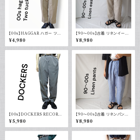
【00s】HAGGAR ハガー ツー
【90～00s】古着 リネンイージ
タックスラックス ポリエステル
ーパンツ 夏 32×30 APT9 カジ
¥4,980
¥8,980
ベージュ 古着 34 29
ュアル
【00s】DOCKERS RECORD
【90～00s】古着 リネンパンツ
ドッカーズ ツータック チノパン
ストライプ ライトブルー 夏 スラ
¥5,980
¥8,980
ックス