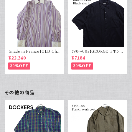
【made in France】OLD Cha
【90～00s】GEORGE リネンレ
rvet ストライプ 切り替え 紫
ーヨンシャツ 黒 ボックスシルエ
¥22,240
¥7,184
ット XL
20%OFF
20%OFF
その他の商品