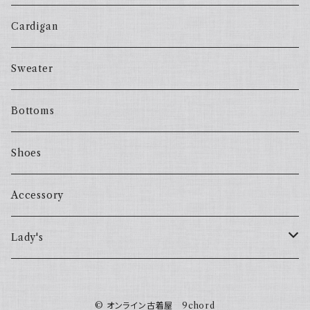
Cardigan
Sweater
Bottoms
Shoes
Accessory
Lady's
one piece
© オンライン古着屋 9chord