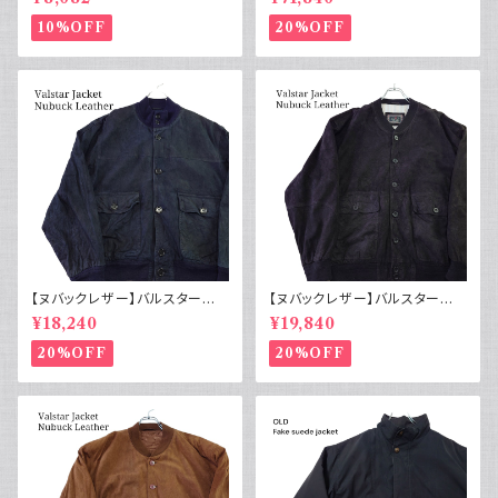
理番号E217
タン50s
10%OFF
20%OFF
【ヌバックレザー】バルスター型
【ヌバックレザー】バルスター型
ブルゾンジャケット ユーロ古着
ブルゾンジャケット イタリア ヴィ
¥18,240
¥19,840
ヴィンテージ 紺
ンテージ 黒
20%OFF
20%OFF