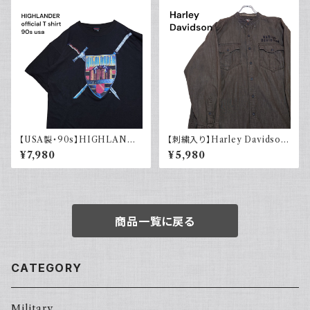
【USA製・90s】HIGHLANDE
【刺繍入り】Harley Davidson
R 悪魔の戦士 オフィシャルTシ
ハーレーダビッドソン 長袖シャ
¥7,980
¥5,980
ャツ
ツ 古着 ノーカラー
商品一覧に戻る
CATEGORY
Military