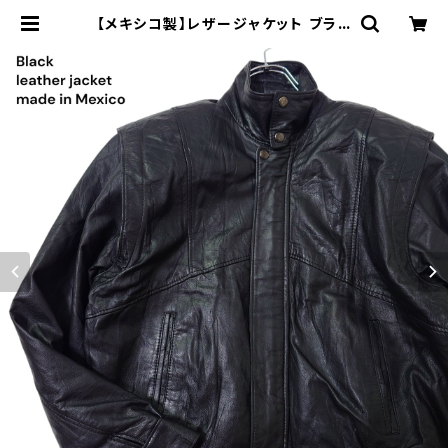
【メキシコ製】レザージャケット ブラッ
ク 黒 短丈 ショート丈 ブルゾン ヴィ
ンテージ leather jacket vintag
e 本革 古着 スタンドカラー | オンラ
イン古着屋 9chord