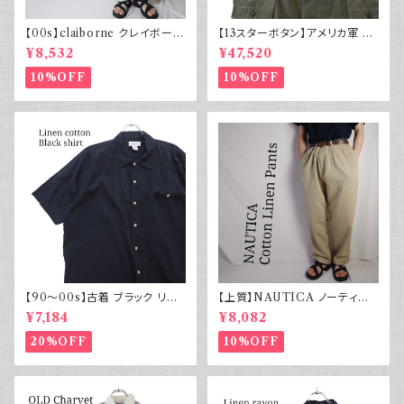
【00s】claiborne クレイボーン
【13スターボタン】アメリカ軍 M
リネンコットンパンツ ツータック
43 HBT ジャケット パッチ 軍物
¥8,532
¥47,520
実物
10%OFF
10%OFF
【90～00s】古着 ブラック リネ
【上質】NAUTICA ノーティカ
ンコットンシャツ 黒 ボックスシ
コットンリネンパンツ ツータック
¥7,184
¥8,082
ルエット
20%OFF
10%OFF