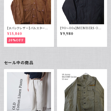
【ヌバックレザー】バルスター型
【90～00s】MEMBERS ONL
ブルゾンジャケット ヴァルスター
Y メンバーズオンリー フェード
¥15,840
¥9,980
ヴィンテージ
スエード ブルゾンジャケット ス
ウェード フェードブラック ライナ
20%OFF
ー付き ポリエステル 90年代 2
000年代
セール中の商品