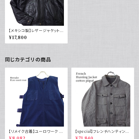
【メキシコ製】レザージャケット
ブラック 黒 短丈 ショート丈 ブ
¥17,800
ルゾン ヴィンテージ leather ja
cket vintage 本革 古着 スタン
ドカラー
同じカテゴリの商品
【リメイク古着】ユーロワーク ベ
【special】フレンチハンティング
スト フランス軍GAOモチーフ 管
ジャケット コットンピケ 動物ボ
¥8,082
¥71,840