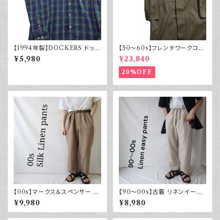
【1994年製】DOCKERS ドッカ
【50～60s】フレンチワークコー
ーズ チェックシャツ ボタンダウ
ト ショップコート フレンチヴィン
¥5,980
¥23,840
ン 古着 アメカジ リーバイス 長
テージ
袖
20%OFF
【00s】マークス＆スペンサー M
【90～00s】古着 リネンイージ
arks & Spencer シルクリネン
ーパンツ 夏 32×30 APT9 カジ
¥9,980
¥8,980
パンツ スラックス 古着
ュアル