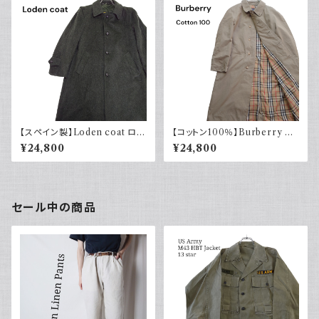
【スペイン製】Loden coat ロー
【コットン100％】Burberry バ
デンコート モスグリーン ユーロ
ーバリー バルマカーンコート 8
¥24,800
¥24,800
ヴィンテージ ヨーロッパ古着 e
0s イングランド製 英国製 ベー
uro vintage ウール
ジュ ノバチェック ラグランスリー
ブ 古着 ユーロヴィンテージ Eu
ro Vintage
セール中の商品