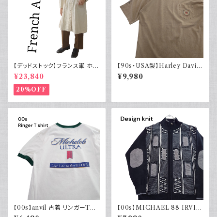
【デッドストック】フランス軍 ホス
【90s・USA製】Harley David
ピタルコート リネンコート シン
son ハーレーダビッドソン ポケ
¥23,840
¥9,980
グルタイプ
ット付き Tシャツ 古着 フェード
シングルステッチ ベージュ ヴィ
20%OFF
ンテージ 大きめ
【00s】anvil 古着 リンガーTシ
【00s】MICHAEL 88 IRVIN
ャツ 両面プリント ビール Mich
デザインニット ジップアップ エ