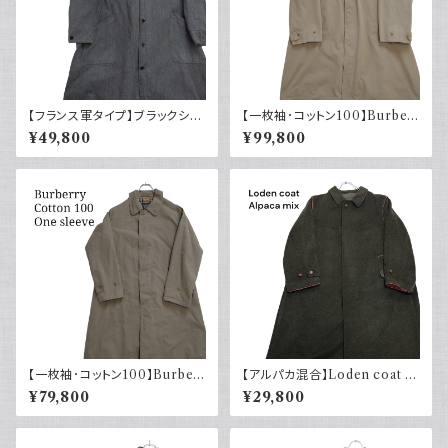
【フランス軍タイプ】ブラックシャ
【一枚袖･コットン100】Burber
ンブレーコート トップボタン 40
ry バーバリー コート コマンダ
¥49,800
¥99,800
～50s
ーII
【一枚袖･コットン100】Burber
【アルパカ混合】Loden coat ロ
ry バーバリー バルマカーンコ
ーデンコート グリーン オースト
¥79,800
¥29,800
ート
リア製 ロングコート ユーロヴィ
ンテージ ヨーロッパ古着 euro
vintage