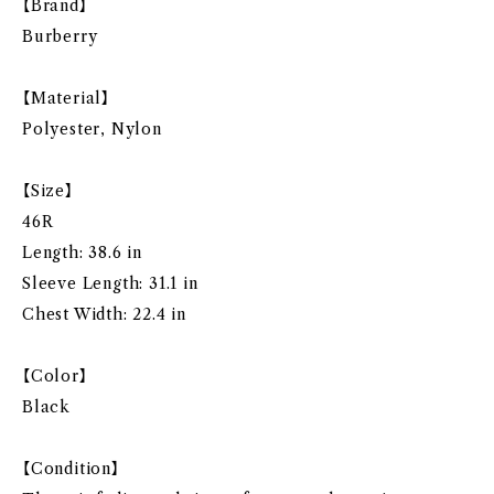
【Brand】
Burberry
【Material】
Polyester, Nylon
【Size】
46R
Length: 38.6 in
Sleeve Length: 31.1 in
Chest Width: 22.4 in
【Color】
Black
【Condition】