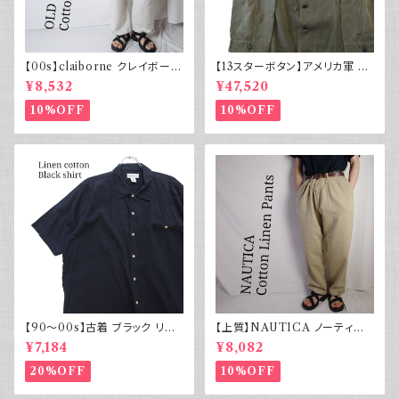
【00s】claiborne クレイボーン
【13スターボタン】アメリカ軍 M
リネンコットンパンツ ツータック
43 HBT ジャケット パッチ 軍物
¥8,532
¥47,520
実物
10%OFF
10%OFF
【90～00s】古着 ブラック リネ
【上質】NAUTICA ノーティカ
ンコットンシャツ 黒 ボックスシ
コットンリネンパンツ ツータック
¥7,184
¥8,082
ルエット
20%OFF
10%OFF