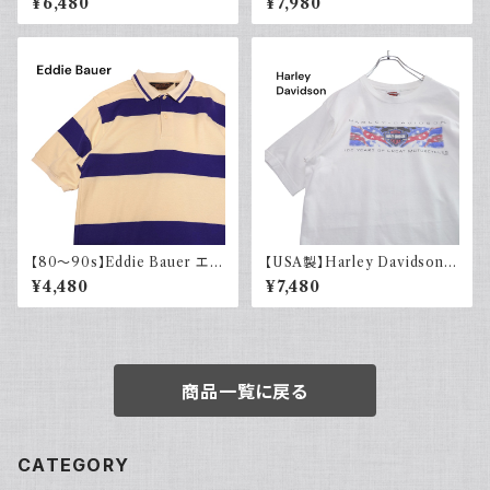
¥6,480
¥7,980
elob ULTRA ホワイト グリー
ルボーパッチ 古着 レトロ モード
ン 白T
アクリル
【80～90s】Eddie Bauer エデ
【USA製】Harley Davidson
ィバウアー ポロシャツ 太ボーダ
ハーレーダビッドソン プリントT
¥4,480
¥7,480
ー 黒タグ
シャツ 古着 ホワイト 白 2002
年 100周年
商品一覧に戻る
CATEGORY