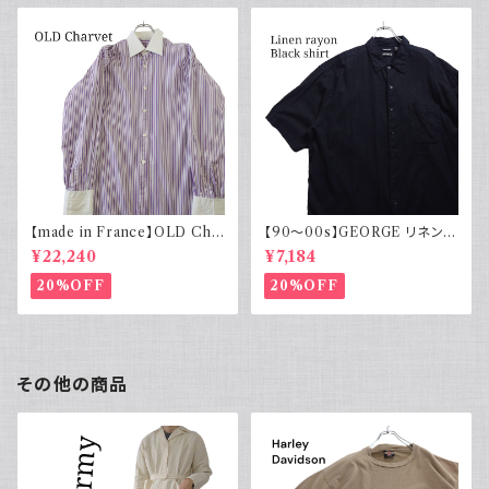
【made in France】OLD Cha
【90～00s】GEORGE リネンレ
rvet ストライプ 切り替え 紫
ーヨンシャツ 黒 ボックスシルエ
¥22,240
¥7,184
ット XL
20%OFF
20%OFF
その他の商品