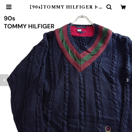
【90s】TOMMY HILFIGER トミ
ーヒルフィガー オールドトミー チル
デンニット コットン セーター ネイビ
ー 刺繍 90年代 | オンライン古着
屋 9chord