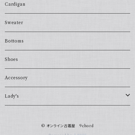
Cardigan
Sweater
Bottoms
Shoes
Accessory
Lady's
one piece
© オンライン古着屋 9chord
Sweater