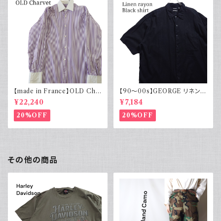
【made in France】OLD Cha
【90～00s】GEORGE リネンレ
rvet ストライプ 切り替え 紫
ーヨンシャツ 黒 ボックスシルエ
¥22,240
¥7,184
ット XL
20%OFF
20%OFF
その他の商品