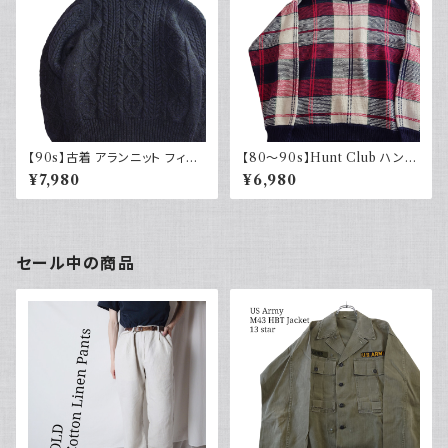
【90s】古着 アランニット フィッ
【80～90s】Hunt Club ハント
シャマンセーター ブラックネイ
クラブ タータンチェック コットン
¥7,980
¥6,980
ビー 黒紺 ウール 90年代 ヴィ
ニット 80年代 90年代 レトロ
ンテージ Vintage
デザイン古着
セール中の商品