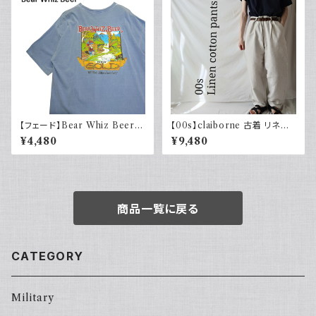
【フェード】Bear Whiz Beer
【00s】claiborne 古着 リネン
プリントTシャツ 両面プリント バ
コットンパンツ ツータック
¥4,480
¥9,480
ックプリント 古着 XL COMFO
RT COLORS コンフォートカラ
ーズ
商品一覧に戻る
CATEGORY
Military