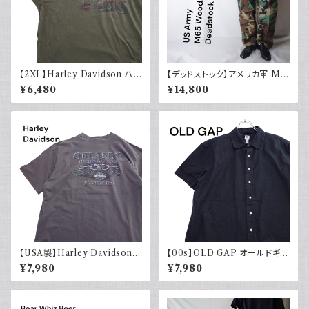
【2XL】Harley Davidson ハ
【デッドストック】アメリカ軍 M6
ーレーダビッドソン プリントTシ
5 フィールドカーゴパンツ ウッド
¥6,480
¥14,800
ャツ 古着 カーキグリーン
ランドカモ 迷彩柄 US Army D
EADSTOCK 80s Small Reg
ular
【USA製】Harley Davidson
【00s】OLD GAP オールドギャ
ハーレーダビッドソン プリントT
ップ コットンリネンシャツ ブラッ
¥7,980
¥7,980
シャツ 古着 フェードグレー 00s
ク 黒 古着 半袖
イーグル 大きめ