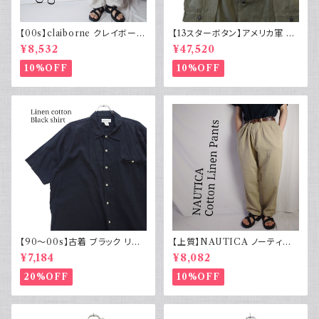
【00s】claiborne クレイボーン
【13スターボタン】アメリカ軍 M
リネンコットンパンツ ツータック
43 HBT ジャケット パッチ 軍物
¥8,532
¥47,520
実物
10%OFF
10%OFF
【90～00s】古着 ブラック リネ
【上質】NAUTICA ノーティカ
ンコットンシャツ 黒 ボックスシ
コットンリネンパンツ ツータック
¥7,184
¥8,082
ルエット
20%OFF
10%OFF