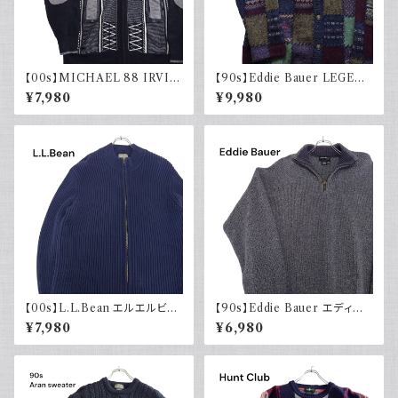
【00s】MICHAEL 88 IRVIN
【90s】Eddie Bauer LEGEN
デザインニット ジップアップ エ
D エディーバウアー レジェンド
¥7,980
¥9,980
ルボーパッチ 古着 レトロ モード
総柄ニット カーディガン ウール
アクリル
レトロ 90年代
【00s】L.L.Bean エルエルビー
【90s】Eddie Bauer エディー
ン ドライバーズニット リブ編み
バウアー コットンニット ハーフ
¥7,980
¥6,980
ネイビー セーター コットンニッ
ジップ USA製 グレー 90年代
ト 古着 アウトドア
古着