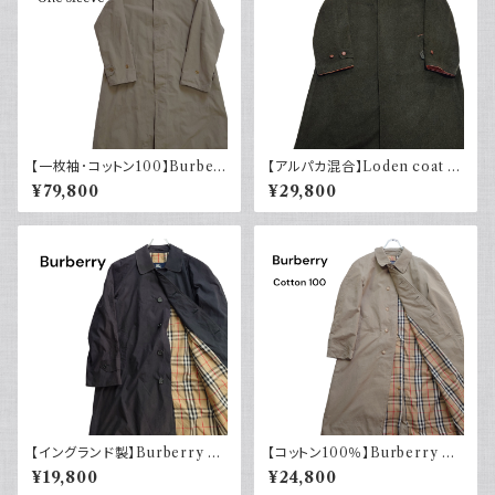
【一枚袖･コットン100】Burber
【アルパカ混合】Loden coat ロ
ry バーバリー バルマカーンコ
ーデンコート グリーン オースト
¥79,800
¥29,800
ート
リア製 ロングコート ユーロヴィ
ンテージ ヨーロッパ古着 euro
vintage
【イングランド製】Burberry バ
【コットン100％】Burberry バ
ーバリー バルマカーンコート ブ
ーバリー バルマカーンコート 8
¥19,800
¥24,800
ラック 黒 ポリエステル ナイロン
0s イングランド製 英国製 ベー