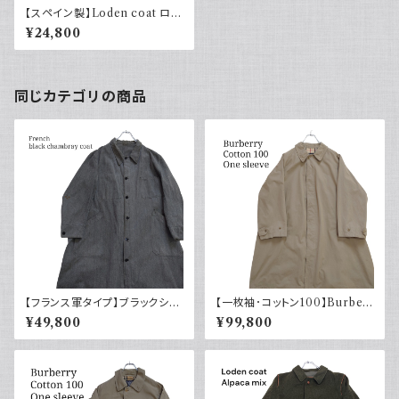
【スペイン製】Loden coat ロー
デンコート モスグリーン ユーロ
¥24,800
ヴィンテージ ヨーロッパ古着 e
uro vintage ウール
同じカテゴリの商品
【フランス軍タイプ】ブラックシャ
【一枚袖･コットン100】Burber
ンブレーコート トップボタン 40
ry バーバリー コート コマンダ
¥49,800
¥99,800
～50s
ーII