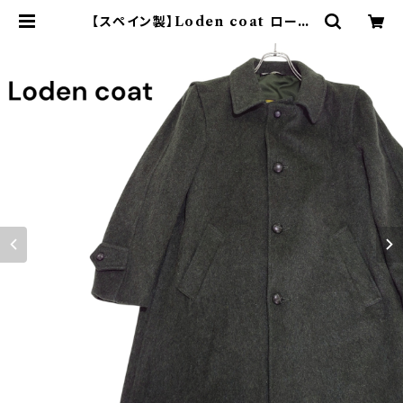
【スペイン製】Loden coat ローデ
ンコート モスグリーン ユーロヴィン
テージ ヨーロッパ古着 euro vinta
ge ウール | オンライン古着屋 9ch
ord