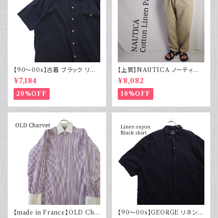
【90～00s】古着 ブラック リネ
【上質】NAUTICA ノーティカ
ンコットンシャツ 黒 ボックスシ
コットンリネンパンツ ツータック
¥7,184
¥8,082
ルエット
20%OFF
10%OFF
【made in France】OLD Cha
【90～00s】GEORGE リネンレ