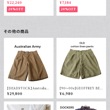
rvet ストライプ 切り替え 紫
ーヨンシャツ 黒 ボックスシルエ
¥22,240
¥7,184
ット XL
20%OFF
20%OFF
その他の商品
【DEADSTOCK】Australian
【90～00s】GEOFFREY BEE
army オーストラリア軍 グルカ
NE コットンリネンショーツ ツー
¥29,800
¥6,980
ショーツ 40s デッドストック フ
タック カーキグリーン フェード
ラッシャー付き ユーロヴィンテ
古着
ージ ユーロミリタリー 古着 19
44年製