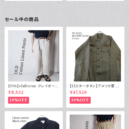
ノバチェック ラグランスリーブ
ジュ ノバチェック ラグランスリー
ユーロ古着 ヨーロッパ
ブ 古着 ユーロヴィンテージ Eu
ro Vintage
セール中の商品
【00s】claiborne クレイボーン
【13スターボタン】アメリカ軍 M
リネンコットンパンツ ツータック
43 HBT ジャケット パッチ 軍物
¥8,532
¥47,520
実物
10%OFF
10%OFF