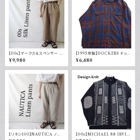
【00s】マークス＆スペンサー M
【1995年製】DOCKERS ドッカ
arks & Spencer シルクリネン
ーズ チェックシャツ ダブルポケ
¥9,980
¥6,480
パンツ スラックス 古着
ット 古着 アメカジ リーバイス
長袖 90s
【リネン100】NAUTICA ノー
【00s】MICHAEL 88 IRVIN
ティカ ツータックパンツ スラック
デザインニット ジップアップ エ