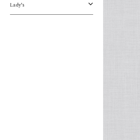
Lady's
one piece
Sweater