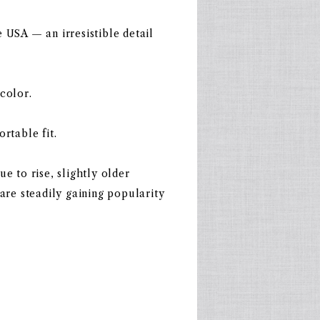
 USA — an irresistible detail
color.
rtable fit.
e to rise, slightly older
are steadily gaining popularity