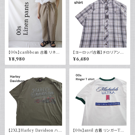
【00s】caribbean 古着 リネン
【ヨーロッパ古着】チロリアンシ
イージーパンツ ドローコード ワ
ャツ 半袖 古着 チェック レトロ
¥8,980
¥6,480
イドパンツ
ユーロ古着 ボックスシルエット
【2XL】Harley Davidson ハ
【00s】anvil 古着 リンガーTシ
ーレーダビッドソン プリントTシ
ャツ 両面プリント ビール Mich