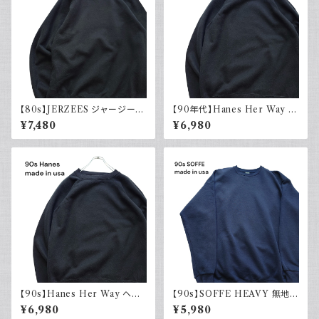
【80s】JERZEES ジャージーズ
【90年代】Hanes Her Way ヘ
Plain sweatshirt 無地スウェッ
インズ Plain sweatshirt 無地
¥7,480
¥6,980
ト ブラック 黒 ラグランスリーブ
スウェット ブラック 黒 ラグラン
USA製 古着
スリーブ USA製 アメリカ古着
90s
【90s】Hanes Her Way ヘイ
【90s】SOFFE HEAVY 無地ス
ンズ Plain sweatshirt 無地ス
ウェット Plain sweatshirt 90
¥6,980
¥5,980
ウェット ブラック 黒 ラグランス
年代 古着 USA製