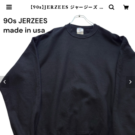
【90s】JERZEES ジャージーズ Pl
ain sweatshirt 無地スウェット ブ
ラック 黒 USA製 古着 | オンライン
古着屋 9chord