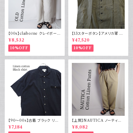
【00s】claiborne クレイボーン
【13スターボタン】アメリカ軍 M
リネンコットンパンツ ツータック
43 HBT ジャケット パッチ 軍物
¥8,532
¥47,520
実物
10%OFF
10%OFF
【90～00s】古着 ブラック リネ
【上質】NAUTICA ノーティカ
ンコットンシャツ 黒 ボックスシ
コットンリネンパンツ ツータック
¥7,184
¥8,082
ルエット