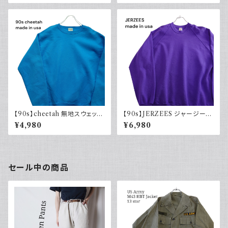
リーブ USA製 古着
【90s】cheetah 無地スウェット
【90s】JERZEES ジャージーズ
Plain sweatshirt 水色 ライト
無地スウェット パープル 紫 ビッ
¥4,980
¥6,980
ブルー 古着 USA製
グサイズ 3X usa製 90年代 ア
メリカ古着 ラグランスリーブ
セール中の商品