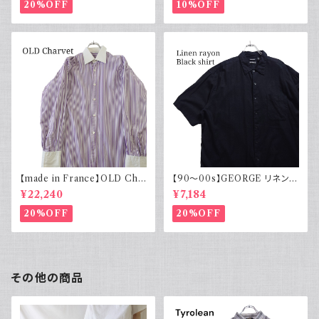
20%OFF
10%OFF
【made in France】OLD Cha
【90～00s】GEORGE リネンレ
rvet ストライプ 切り替え 紫
ーヨンシャツ 黒 ボックスシルエ
¥22,240
¥7,184
ット XL
20%OFF
20%OFF
その他の商品