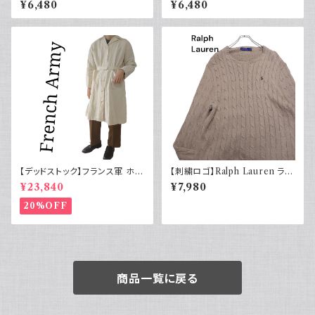
¥6,480
¥6,480
ャツ 古着 カーキグリーン
elob ULTRA ホワイト グリー
ン 白T
【デッドストック】フランス軍 ホス
【刺繍ロゴ】Ralph Lauren ラル
ピタルコート リネンコート シン
フローレン ケーブル編みニット
¥23,840
¥7,980
グルタイプ
ベージュ
20%OFF
商品一覧に戻る