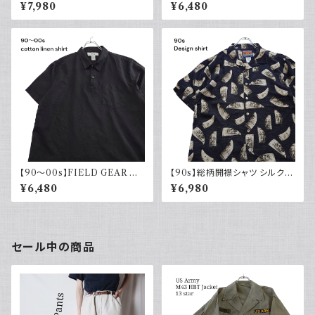
ルフローレン リネンシャツ 半袖
半袖 古着 チェック レトロ 刺繍
¥7,980
¥6,480
白 ホワイト ポニー刺繍 CLAS
入り ヨーロッパ古着 ボックスシ
SICFIT 古着 ボタンダウン
ルエット
【90～00s】FIELD GEAR コッ
【90s】総柄開襟シャツ シルクリ
トンリネンシャツ ハーフボタン
ネン オープンカラー 古着 ボッ
¥6,480
¥6,980
ブラック 黒 ポロシャツ 半袖
クスシルエット ブラック 黒 夏服
セール中の商品