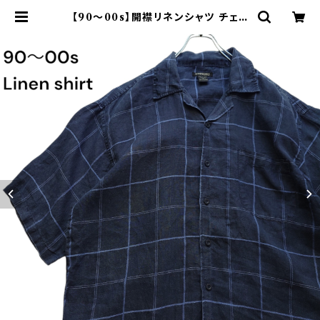
【90～00s】開襟リネンシャツ チェッ
ク オープンカラー 古着 ボックスシル
エット ネイビー フェード | オンライ
ン古着屋 9chord