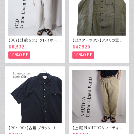
【00s】claiborne クレイボーン
【13スターボタン】アメリカ軍 M
リネンコットンパンツ ツータック
43 HBT ジャケット パッチ 軍物
¥8,532
¥47,520
実物
10%OFF
10%OFF
【90～00s】古着 ブラック リネ
【上質】NAUTICA ノーティカ
ンコットンシャツ 黒 ボックスシ
コットンリネンパンツ ツータック