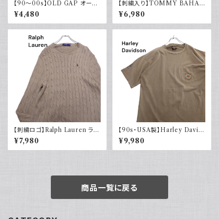
【90～00s】OLD GAP オール
【刺繍入り】TOMMY BAHA
ドギャップ ポロシャツ 無地 古着
MA トミーバハマ オープンカラ
¥4,480
¥6,980
マスタードイエロー 夏 大きめ
ーシャツ シルク100％ 開禁 古
着 アメカジ パープル
【刺繍ロゴ】Ralph Lauren ラル
【90s・USA製】Harley David
フローレン ケーブル編みニット
son ハーレーダビッドソン ポケ
¥7,980
¥9,980
ベージュ
ット付き Tシャツ 古着 フェード
シングルステッチ ベージュ ヴィ
ンテージ 大きめ
商品一覧に戻る