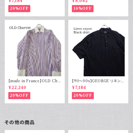
¥7,184
¥8,082
ルエット
20%OFF
10%OFF
【made in France】OLD Cha
【90～00s】GEORGE リネンレ
rvet ストライプ 切り替え 紫
ーヨンシャツ 黒 ボックスシルエ
¥22,240
¥7,184
ット XL
20%OFF
20%OFF
その他の商品