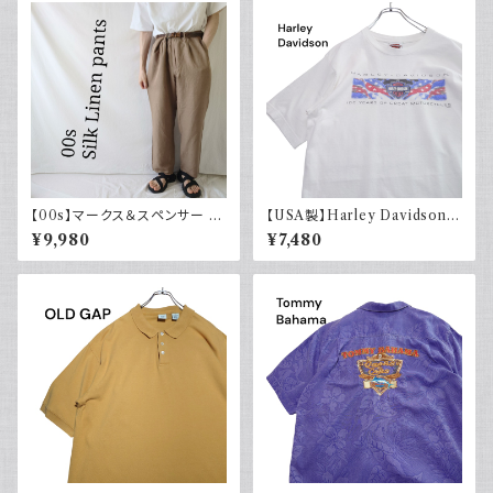
【00s】マークス＆スペンサー M
【USA製】Harley Davidson
arks & Spencer シルクリネン
ハーレーダビッドソン プリントT
¥9,980
¥7,480
パンツ スラックス 古着
シャツ 古着 ホワイト 白 2002
年 100周年