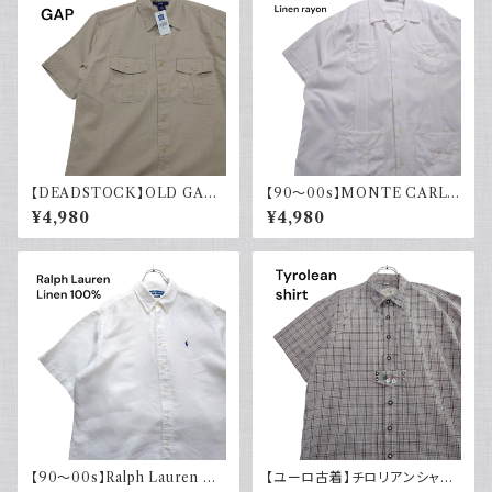
【DEADSTOCK】OLD GAP
【90～00s】MONTE CARLO
オールドギャップ コットンリネン
キューバシャツ リネン レーヨン
¥4,980
¥4,980
シャツ 半袖 タグ付き 00s 古着
半袖シャツ ホワイト 白 古着 オ
ープンカラー 開襟
【90～00s】Ralph Lauren ラ
【ユーロ古着】チロリアンシャツ