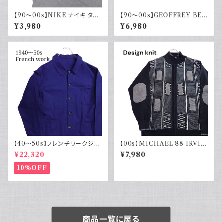
【90～00s】NIKE ナイキ タン
【90～00s】GEOFFREY BEE
クトップ ノースリーブ グレー 白
NE コットンリネンショーツ ツー
¥3,980
¥6,980
タグ
タック カーキグリーン フェード
古着
【40～50s】フレンチワークジャ
【00s】MICHAEL 88 IRVIN
ケット インディゴ Vポケット ヴィ
デザインニット ジップアップ エ
¥22,320
¥7,980
ンテージ
ルボーパッチ 古着 レトロ モード
アクリル
10%OFF
商品一覧に戻る