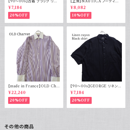
【90～00s】古着 ブラック リネ
【上質】NAUTICA ノーティカ
ンコットンシャツ 黒 ボックスシ
コットンリネンパンツ ツータック
¥7,184
¥8,082
ルエット
20%OFF
10%OFF
【made in France】OLD Cha
【90～00s】GEORGE リネンレ
rvet ストライプ 切り替え 紫
ーヨンシャツ 黒 ボックスシルエ
¥22,240
¥7,184
ット XL
20%OFF
20%OFF
その他の商品