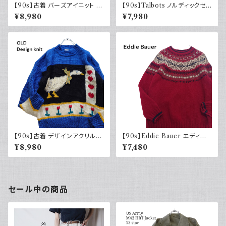
【90s】古着 バーズアイニット カ
【90s】Talbots ノルディックセ
ーディガン ベージュ ヴィンテー
ーター ジップアップ メリノウー
¥8,980
¥7,980
ジ セーター ウール
ル 90年代 デザイン古着 ニット
【90s】古着 デザインアクリルニ
【90s】Eddie Bauer エディー
ット レトロ アニマル柄 ブルー ブ
バウアー ノルディックセーター
¥8,980
¥7,480
ラック モックネック 花柄 ハート
赤 レッド LEGEND レジェンド
レディース古着 90年代 ウール
ニット
セール中の商品