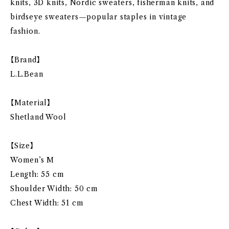
knits, 3D knits, Nordic sweaters, fisherman knits, and
birdseye sweaters—popular staples in vintage
fashion.
【Brand】
L.L.Bean
【Material】
Shetland Wool
【Size】
Women’s M
Length: 55 cm
Shoulder Width: 50 cm
Chest Width: 51 cm