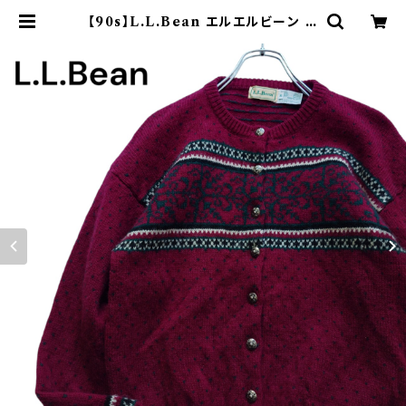
【90s】L.L.Bean エルエルビーン チ
ロルニット カーディガン セーター ボ
ルドー メタルボタン 古着 ヴィンテー
ジ | オンライン古着屋 9chord