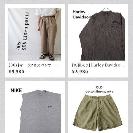
【00s】マークス＆スペンサー M
【刺繍入り】Harley Davidson
arks & Spencer シルクリネン
ハーレーダビッドソン 長袖シャ
¥9,980
¥5,980
パンツ スラックス 古着
ツ 古着 ノーカラー