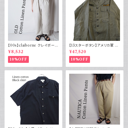
【00s】claiborne クレイボーン
【13スターボタン】アメリカ軍 M
リネンコットンパンツ ツータック
43 HBT ジャケット パッチ 軍物
¥8,532
¥47,520
実物
10%OFF
10%OFF