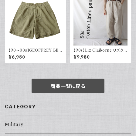
【90～00s】GEOFFREY BEE
【90s】Liz Claiborne リズクレ
NE コットンリネンショーツ ツー
イボーン コットンリネンパンツ
¥6,980
¥9,980
タック カーキグリーン フェード
ツータック ワイド スラックス 古
古着
着
商品一覧に戻る
CATEGORY
Military