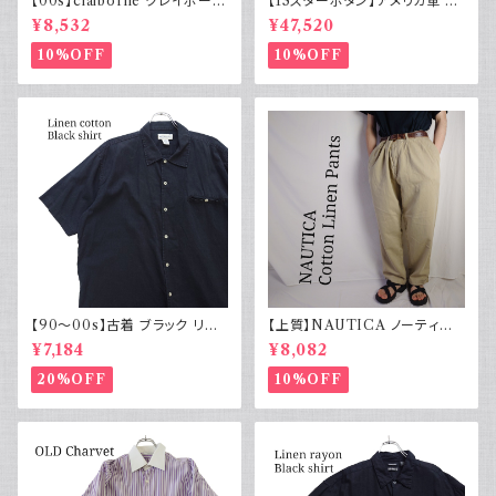
【00s】claiborne クレイボーン
【13スターボタン】アメリカ軍 M
リネンコットンパンツ ツータック
43 HBT ジャケット パッチ 軍物
¥8,532
¥47,520
実物
10%OFF
10%OFF
【90～00s】古着 ブラック リネ
【上質】NAUTICA ノーティカ
ンコットンシャツ 黒 ボックスシ
コットンリネンパンツ ツータック
¥7,184
¥8,082
ルエット
20%OFF
10%OFF