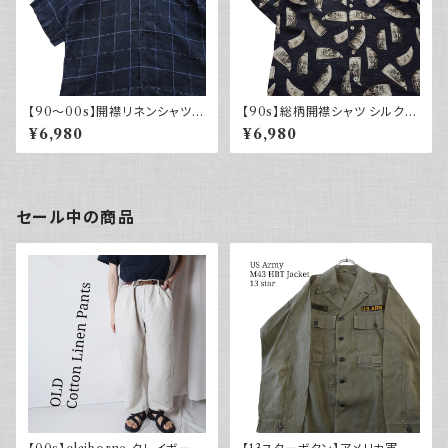
【90～00s】開襟リネンシャツ
【90s】総柄開襟シャツ シルクリ
チェック オープンカラー 古着 ボ
ネン オープンカラー 古着 ボッ
¥6,980
¥6,980
ックスシルエット ネイビー フェ
クスシルエット ブラック 黒 夏服
ード
セール中の商品