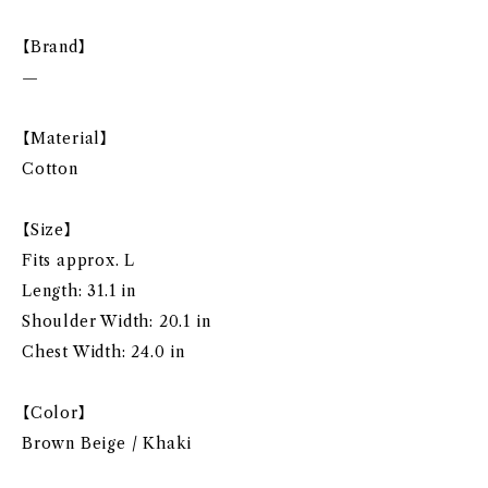
【Brand】
—
【Material】
Cotton
【Size】
Fits approx. L
Length: 31.1 in
Shoulder Width: 20.1 in
Chest Width: 24.0 in
【Color】
Brown Beige / Khaki