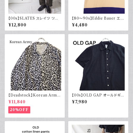
【00s】SLATES スレイツ ツー
【80～90s】Eddie Bauer エデ
タック スラックス リーバイス Le
ィバウアー ポロシャツ 太ボーダ
¥12,800
¥4,480
vi's カーキグリーン 古着
ー 黒タグ
【Deadstock】Korean Army
【00s】OLD GAP オールドギャ
韓国軍 バクテリアカモジャケッ
ップ コットンリネンシャツ ブラッ
¥11,840
¥7,980
ト
ク 黒 古着 半袖
20%OFF