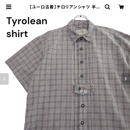
【ユーロ古着】チロリアンシャツ 半袖
古着 チェック レトロ 刺繍入り ヨー
ロッパ古着 ボックスシルエット | オン
ライン古着屋 9chord