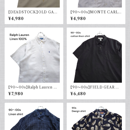
【DEADSTOCK】OLD GAP
【90～00s】MONTE CARLO
オールドギャップ コットンリネン
キューバシャツ リネン レーヨン
¥4,980
¥4,980
シャツ 半袖 タグ付き 00s 古着
半袖シャツ ホワイト 白 古着 オ
ープンカラー 開襟
【90～00s】Ralph Lauren ラ
【90～00s】FIELD GEAR コッ
ルフローレン リネンシャツ 半袖
トンリネンシャツ ハーフボタン
¥7,980
¥6,480
白 ホワイト ポニー刺繍 CLAS
ブラック 黒 ポロシャツ 半袖
SICFIT 古着 ボタンダウン