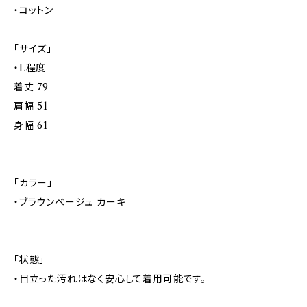
・コットン
「サイズ」
・L程度
着丈 79
肩幅 51
身幅 61
「カラー」
・ブラウンベージュ カーキ
「状態」
・目立った汚れはなく安心して着用可能です。