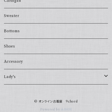
Cardigan
Sweater
Bottoms
Shoes
Accessory
Lady's
one piece
© オンライン古着屋 9chord
Sweater
Powered by