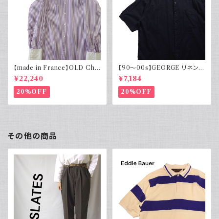
【made in France】OLD Cha
【90～00s】GEORGE リネンレ
rvet ストライプ 切り替え 紫
ーヨンシャツ 黒 ボックスシルエ
¥22,240
¥7,184
ット XL
20%OFF
20%OFF
その他の商品