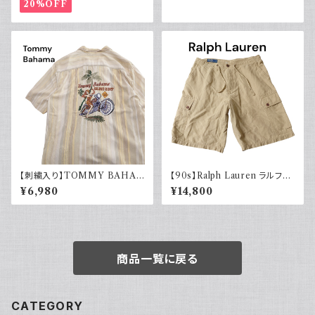
20%OFF
【刺繍入り】TOMMY BAHA
【90s】Ralph Lauren ラルフロ
MA トミーバハマ オープンカラ
ーレン カーゴショーツ シルクリ
¥6,980
¥14,800
ーシャツ シルク100％ 開禁 古
ネンコットン イージーパンツ 古
着 アメカジ ストライプ
着
商品一覧に戻る
CATEGORY