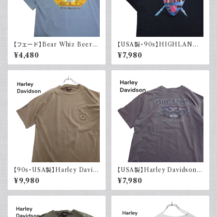
【フェード】Bear Whiz Beer
【USA製・90s】HIGHLANDE
プリントTシャツ 両面プリント バ
R 悪魔の戦士 オフィシャルTシ
¥4,480
¥7,980
ックプリント 古着 XL COMFO
ャツ
RT COLORS コンフォートカラ
ーズ
【90s・USA製】Harley David
【USA製】Harley Davidson
son ハーレーダビッドソン ポケ
ハーレーダビッドソン プリントT
¥9,980
¥7,980
ット付き Tシャツ 古着 フェード
シャツ 古着 フェードグレー 00s
シングルステッチ ベージュ ヴィ
イーグル 大きめ
ンテージ 大きめ