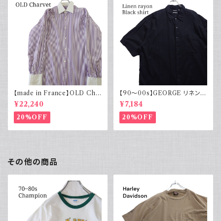
【made in France】OLD Cha
【90～00s】GEORGE リネンレ
rvet ストライプ 切り替え 紫
ーヨンシャツ 黒 ボックスシルエ
¥22,240
¥7,184
ット XL
20%OFF
20%OFF
その他の商品