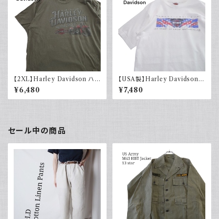
【2XL】Harley Davidson ハ
【USA製】Harley Davidson
ーレーダビッドソン プリントTシ
ハーレーダビッドソン プリントT
¥6,480
¥7,480
ャツ 古着 カーキグリーン
シャツ 古着 ホワイト 白 2002
年 100周年
セール中の商品