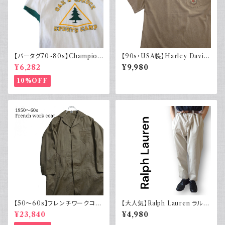
【バータグ70~80s】Champion
【90s・USA製】Harley David
チャンピオン リンガーTシャツ
son ハーレーダビッドソン ポケ
¥6,282
¥9,980
染み込み
ット付き Tシャツ 古着 フェード
シングルステッチ ベージュ ヴィ
10%OFF
ンテージ 大きめ
【50～60s】フレンチワークコー
【大人気】Ralph Lauren ラルフ
ト ショップコート フレンチヴィン
ローレン チノパン アイボリー
¥23,840
¥4,980
テージ