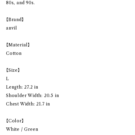
80s, and 90s.
【Brand】
anvil
【Material】
Cotton
【Size】
L
Length: 27.2 in
Shoulder Width: 20.5 in
Chest Width: 21.7 in
【Color】
White / Green