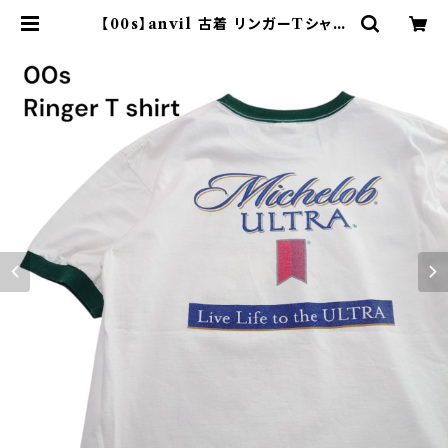
【00s】anvil 古着 リンガーTシャツ
両面プリント ビール Michelob UL
TRA ホワイト グリーン 白T | オン
ライン古着屋 9chord