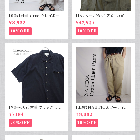
【00s】claiborne クレイボーン
【13スターボタン】アメリカ軍 M
リネンコットンパンツ ツータック
43 HBT ジャケット パッチ 軍物
¥8,532
¥47,520
実物
10%OFF
10%OFF
【90～00s】古着 ブラック リネ
【上質】NAUTICA ノーティカ
ンコットンシャツ 黒 ボックスシ
コットンリネンパンツ ツータック
¥7,184
¥8,082
ルエット
20%OFF
10%OFF