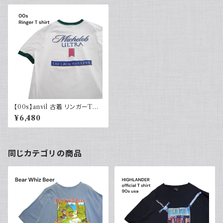
【00s】anvil 古着 リンガーTシ
ャツ 両面プリント ビール Mich
¥6,480
elob ULTRA ホワイト グリー
ン 白T
同じカテゴリの商品