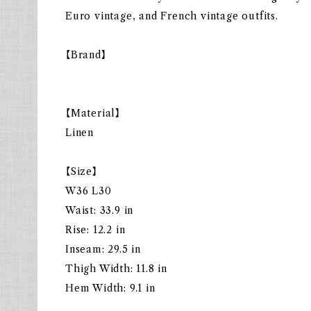
Euro vintage, and French vintage outfits.
【Brand】
【Material】
Linen
【Size】
W36 L30
Waist: 33.9 in
Rise: 12.2 in
Inseam: 29.5 in
Thigh Width: 11.8 in
Hem Width: 9.1 in