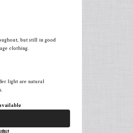
ughout, but still in good
age clothing.
der light are natural
s.
available
方向け