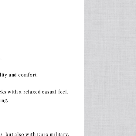
.
lity and comfort.
ks with a relaxed casual feel,
ing.
s, but also with Euro military,