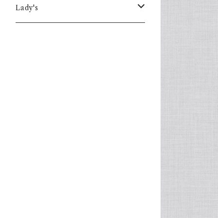
Lady's
one piece
Sweater