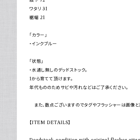
ワタリ 31
裾幅 21
「カラー」
・インクブルー
「状態」
・水通し無しのデッドストック。
1から育てて頂けます。
年代もののためサビや汚れなどはご了承ください。
また、数点ございますのでタグやフラッシャーは画像と
【ITEM DETAILS】
Deadstock condition with original flasher atta