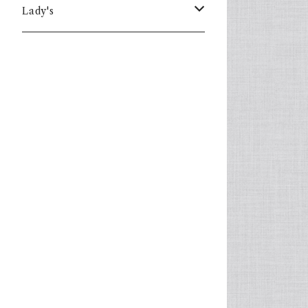
Lady's
one piece
Sweater