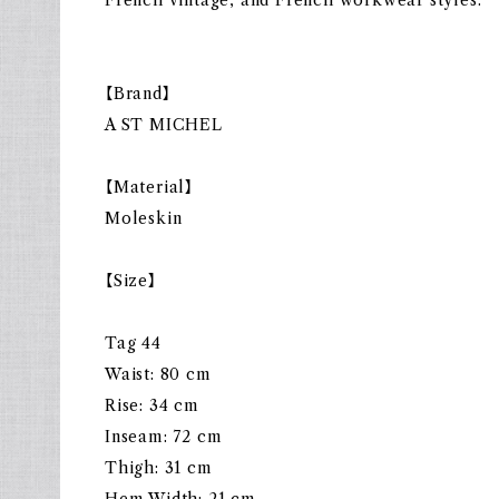
【Brand】
A ST MICHEL
【Material】
Moleskin
【Size】
Tag 44
Waist: 80 cm
Rise: 34 cm
Inseam: 72 cm
Thigh: 31 cm
Hem Width: 21 cm