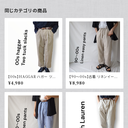
同じカテゴリの商品
【00s】HAGGAR ハガー ツー
【90～00s】古着 リネンイージ
タックスラックス ポリエステル
ーパンツ 夏 32×30 APT9 カジ
¥4,980
¥8,980
ベージュ 古着 34 29
ュアル