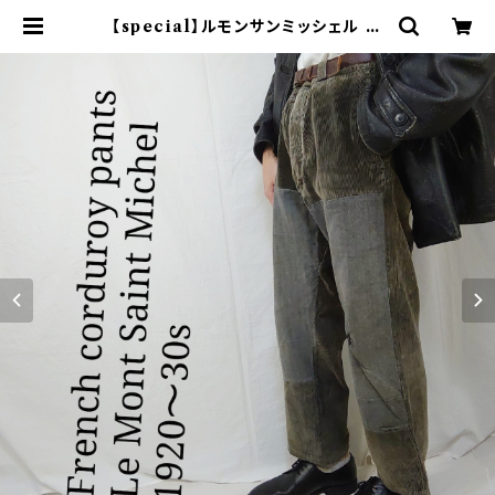
【special】ルモンサンミッシェル コ
ーデュロイパンツ 刺繍タグ | オンラ
イン古着屋 9chord