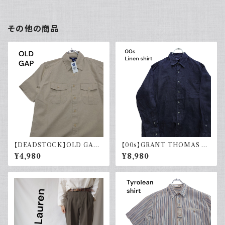
その他の商品
【DEADSTOCK】OLD GAP
【00s】GRANT THOMAS 古
オールドギャップ コットンリネン
着 長袖リネンシャツ ネイビー
¥4,980
¥8,980
シャツ 半袖 タグ付き 00s 古着
アメカジ古着