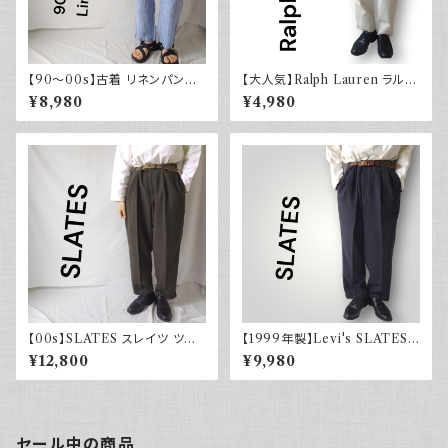
【90～00s】古着 リネンパンツ
【大人気】Ralph Lauren ラルフ
ストライプ ライトブルー 夏 スラ
ローレン チノパン アイボリー
¥8,980
¥4,980
ックス
【00s】SLATES スレイツ ツー
【1999年製】Levi's SLATES
タック スラックス リーバイス Le
スレイツ スラックス ツータック
¥12,800
¥9,980
vi's カーキグリーン 古着
チャコールグレー リーバイス 古
着
セール中の商品