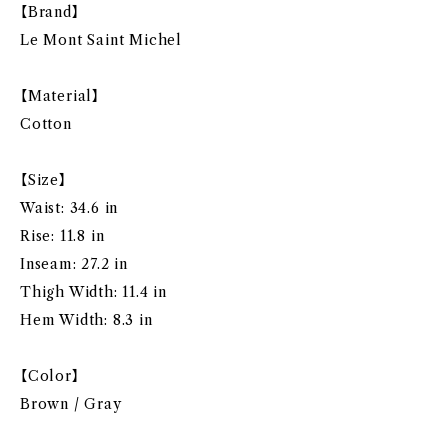
【Brand】
Le Mont Saint Michel
【Material】
Cotton
【Size】
Waist: 34.6 in
Rise: 11.8 in
Inseam: 27.2 in
Thigh Width: 11.4 in
Hem Width: 8.3 in
【Color】
Brown / Gray