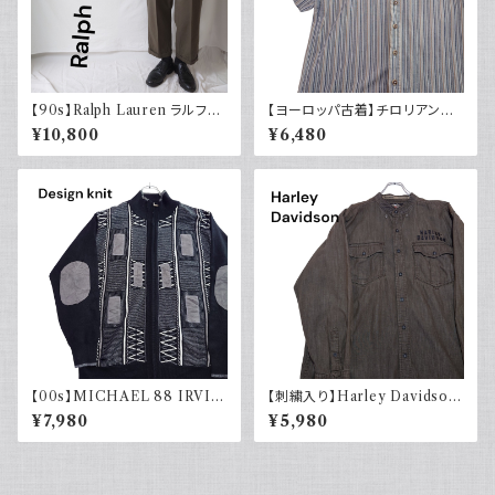
【90s】Ralph Lauren ラルフロ
【ヨーロッパ古着】チロリアンシ
ーレン ツータックスラックス ウ
ャツ 半袖 古着 ストライプ レト
¥10,800
¥6,480
ール カーキ 古着 TALONジッ
ロ ユーロ古着 ボックスシルエッ
プ
ト
【00s】MICHAEL 88 IRVIN
【刺繍入り】Harley Davidson
デザインニット ジップアップ エ
ハーレーダビッドソン 長袖シャ
¥7,980
¥5,980
ルボーパッチ 古着 レトロ モード
ツ 古着 ノーカラー
アクリル