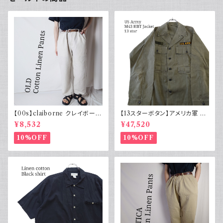
【00s】claiborne クレイボーン
【13スターボタン】アメリカ軍 M
リネンコットンパンツ ツータック
43 HBT ジャケット パッチ 軍物
¥8,532
¥47,520
実物
10%OFF
10%OFF