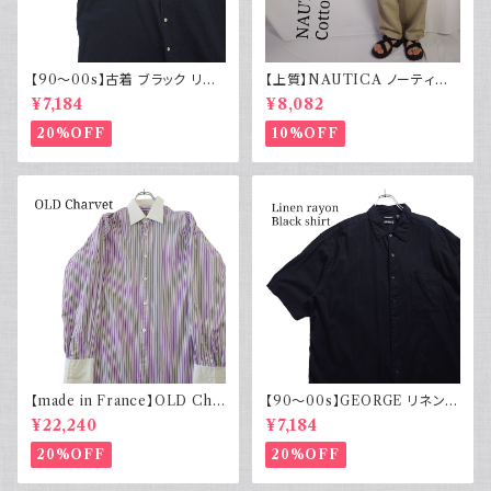
【90～00s】古着 ブラック リネ
【上質】NAUTICA ノーティカ
ンコットンシャツ 黒 ボックスシ
コットンリネンパンツ ツータック
¥7,184
¥8,082
ルエット
20%OFF
10%OFF
【made in France】OLD Cha
【90～00s】GEORGE リネンレ
rvet ストライプ 切り替え 紫
ーヨンシャツ 黒 ボックスシルエ
¥22,240
¥7,184
ット XL
20%OFF
20%OFF