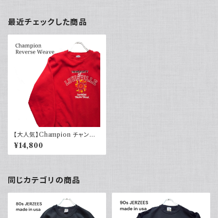
最近チェックした商品
【大人気】Champion チャンピ
オン リバースウィーブ スウェッ
¥14,800
ト 赤90s
同じカテゴリの商品