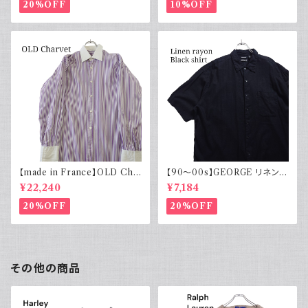
20%OFF
10%OFF
【made in France】OLD Cha
【90～00s】GEORGE リネンレ
rvet ストライプ 切り替え 紫
ーヨンシャツ 黒 ボックスシルエ
¥22,240
¥7,184
ット XL
20%OFF
20%OFF
その他の商品