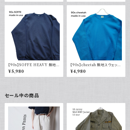
スリーブ USA製 アメリカ古着
リーブ USA製 古着
90s
【90s】SOFFE HEAVY 無地ス
【90s】cheetah 無地スウェット
ウェット Plain sweatshirt 90
Plain sweatshirt 水色 ライト
¥5,980
¥4,980
年代 古着 USA製
ブルー 古着 USA製
セール中の商品