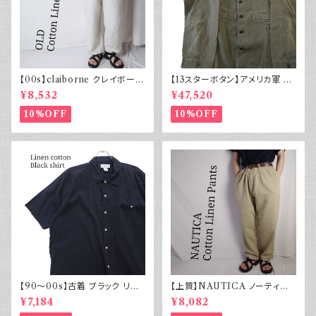
【00s】claiborne クレイボーン
【13スターボタン】アメリカ軍 M
リネンコットンパンツ ツータック
43 HBT ジャケット パッチ 軍物
¥8,532
¥47,520
実物
10%OFF
10%OFF
【90～00s】古着 ブラック リネ
【上質】NAUTICA ノーティカ
ンコットンシャツ 黒 ボックスシ
コットンリネンパンツ ツータック
¥7,184
¥8,082
ルエット