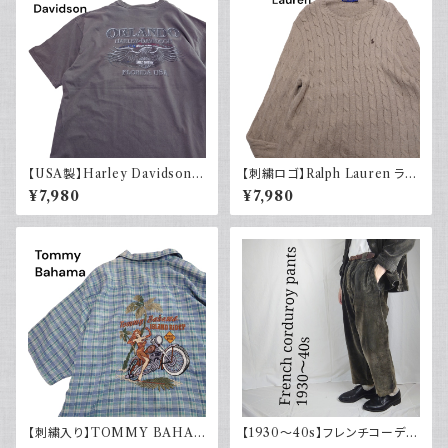
【USA製】Harley Davidson
【刺繍ロゴ】Ralph Lauren ラル
ハーレーダビッドソン プリントT
フローレン ケーブル編みニット
¥7,980
¥7,980
シャツ 古着 フェードグレー 00s
ベージュ
イーグル 大きめ
【刺繍入り】TOMMY BAHA
【1930～40s】フレンチコーデュ
MA トミーバハマ オープンカラ
ロイパンツ ヴィンテージ ダーク