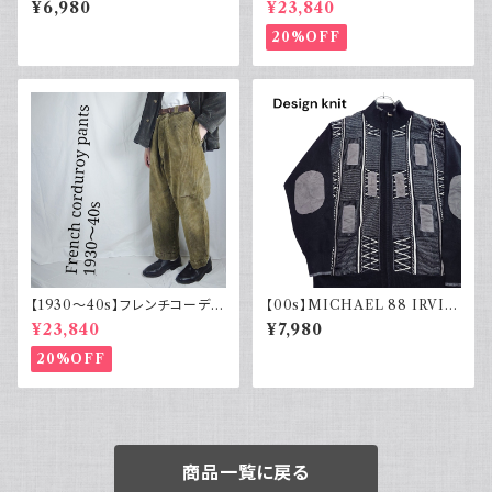
¥6,980
¥23,840
ーシャツ シルク100％ 開禁 古
ブラウン
着 アメカジ チェック
20%OFF
【1930～40s】フレンチコーデュ
【00s】MICHAEL 88 IRVIN
ロイパンツ ヴィンテージ ループ
デザインニット ジップアップ エ
¥23,840
¥7,980
付 刺繍タグ
ルボーパッチ 古着 レトロ モード
アクリル
20%OFF
商品一覧に戻る