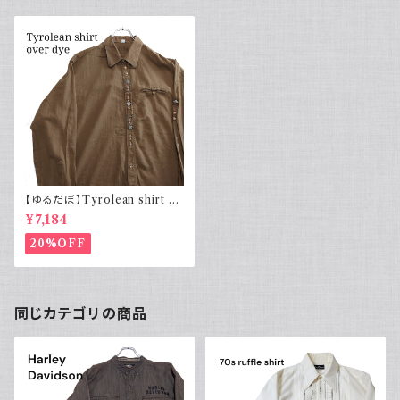
【ゆるだぼ】Tyrolean shirt チ
ロリアンシャツ 後染めブラウン
¥7,184
長袖
20%OFF
同じカテゴリの商品