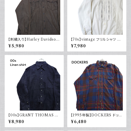
【刺繍入り】Harley Davidson
【70s】vintage フリルシャツ ヴ
ハーレーダビッドソン 長袖シャ
ィンテージ古着 長袖シャツ ドレ
¥5,980
¥7,980
ツ 古着 ノーカラー
スシャツ 白 ホワイト系 1970年
代 レトロ
【00s】GRANT THOMAS 古
【1995年製】DOCKERS ドッカ
着 長袖リネンシャツ ネイビー
ーズ チェックシャツ ダブルポケ
¥8,980
¥6,480
アメカジ古着
ット 古着 アメカジ リーバイス
長袖 90s