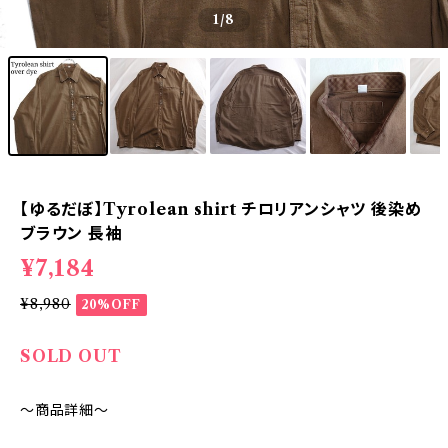
1
/8
【ゆるだぼ】Tyrolean shirt チロリアンシャツ 後染め
ブラウン 長袖
¥7,184
¥8,980
20%OFF
SOLD OUT
～商品詳細～