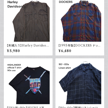
【刺繍入り】Harley Davidson
【1995年製】DOCKERS ドッカ
ハーレーダビッドソン 長袖シャ
ーズ チェックシャツ ダブルポケ
¥5,980
¥6,480
ツ 古着 ノーカラー
ット 古着 アメカジ リーバイス
長袖 90s
【USA製・90s】HIGHLANDE
【90～00s】開襟リネンシャツ