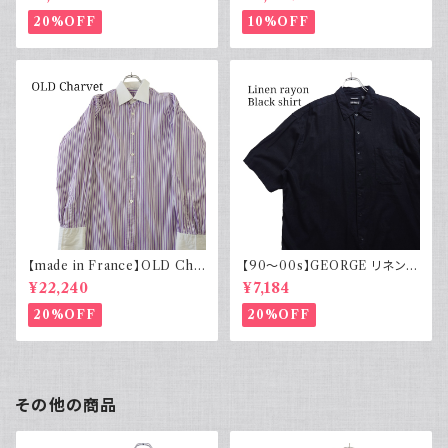
ルエット
20%OFF
10%OFF
【made in France】OLD Cha
【90～00s】GEORGE リネンレ
rvet ストライプ 切り替え 紫
ーヨンシャツ 黒 ボックスシルエ
¥22,240
¥7,184
ット XL
20%OFF
20%OFF
その他の商品