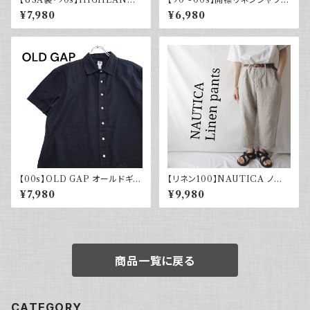
R 悪魔の戦士 オフィシャルTシ
チェック オープンカラー 古着 ボ
¥7,980
¥6,980
ャツ
ックスシルエット ネイビー フェ
ード
【00s】OLD GAP オールドギャ
【リネン100】NAUTICA ノー
ップ コットンリネンシャツ ブラッ
ティカ ツータックパンツ スラック
¥7,980
¥9,980
ク 黒 古着 半袖
ス 古着 ワイドパンツ
商品一覧に戻る
CATEGORY