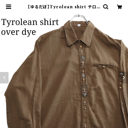
【ゆるだぼ】Tyrolean shirt チロリ
アンシャツ 後染めブラウン 長袖 | オ
ンライン古着屋 9chord