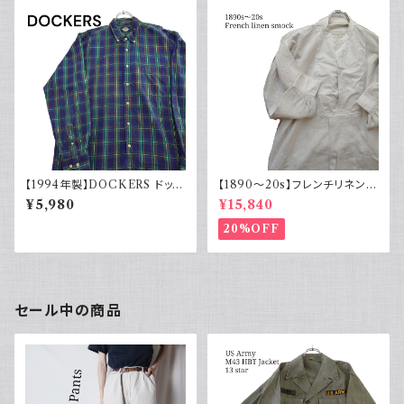
【1994年製】DOCKERS ドッカ
【1890～20s】フレンチリネンス
ーズ チェックシャツ ボタンダウ
モック アンティーク ノーカラー
¥5,980
¥15,840
ン 古着 アメカジ リーバイス 長
イカ胸
袖
20%OFF
セール中の商品