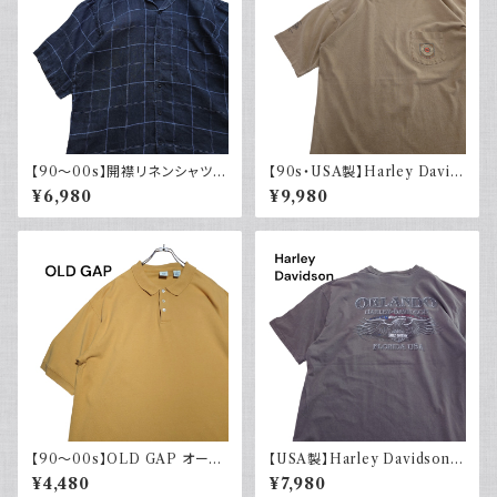
【90～00s】開襟リネンシャツ
【90s・USA製】Harley David
チェック オープンカラー 古着 ボ
son ハーレーダビッドソン ポケ
¥6,980
¥9,980
ックスシルエット ネイビー フェ
ット付き Tシャツ 古着 フェード
ード
シングルステッチ ベージュ ヴィ
ンテージ 大きめ
【90～00s】OLD GAP オール
【USA製】Harley Davidson
ドギャップ ポロシャツ 無地 古着
ハーレーダビッドソン プリントT
¥4,480
¥7,980
マスタードイエロー 夏 大きめ
シャツ 古着 フェードグレー 00s