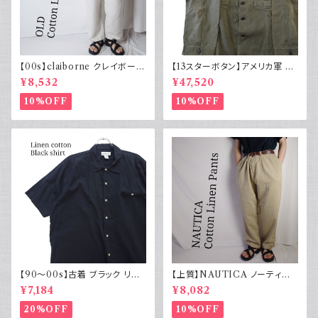
【00s】claiborne クレイボーン
【13スターボタン】アメリカ軍 M
リネンコットンパンツ ツータック
43 HBT ジャケット パッチ 軍物
¥8,532
¥47,520
実物
10%OFF
10%OFF
【90～00s】古着 ブラック リネ
【上質】NAUTICA ノーティカ
ンコットンシャツ 黒 ボックスシ
コットンリネンパンツ ツータック
¥7,184
¥8,082
ルエット
20%OFF
10%OFF