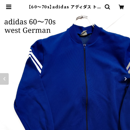
【60～70s】adidas アディダス トラ
ックジャケット 西ドイツ 無地 青 | オ
ンライン古着屋 9chord