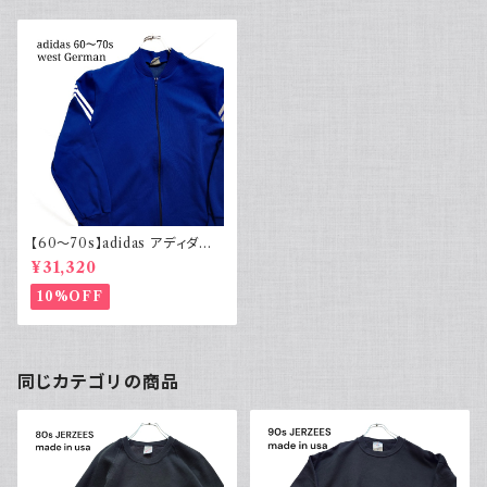
【60～70s】adidas アディダス
トラックジャケット 西ドイツ 無地
¥31,320
青
10%OFF
同じカテゴリの商品