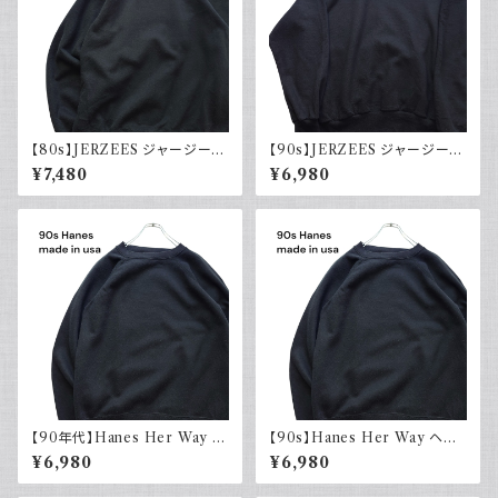
【80s】JERZEES ジャージーズ
【90s】JERZEES ジャージーズ
Plain sweatshirt 無地スウェッ
Plain sweatshirt 無地スウェッ
¥7,480
¥6,980
ト ブラック 黒 ラグランスリーブ
ト ブラック 黒 USA製 古着
USA製 古着
【90年代】Hanes Her Way ヘ
【90s】Hanes Her Way ヘイ
インズ Plain sweatshirt 無地
ンズ Plain sweatshirt 無地ス
¥6,980
¥6,980
スウェット ブラック 黒 ラグラン
ウェット ブラック 黒 ラグランス
スリーブ USA製 アメリカ古着
リーブ USA製 古着