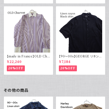
【made in France】OLD Cha
【90～00s】GEORGE リネンレ
rvet ストライプ 切り替え 紫
ーヨンシャツ 黒 ボックスシルエ
¥22,240
¥7,184
ット XL
20%OFF
20%OFF
その他の商品