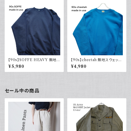
90s
【90s】SOFFE HEAVY 無地ス
【90s】cheetah 無地スウェット
ウェット Plain sweatshirt 90
Plain sweatshirt 水色 ライト
¥5,980
¥4,980
年代 古着 USA製
ブルー 古着 USA製
セール中の商品