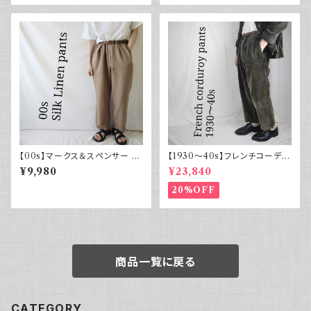
イーグル 大きめ
【00s】マークス＆スペンサー M
【1930～40s】フレンチコーデュ
arks & Spencer シルクリネン
ロイパンツ ヴィンテージ ダーク
¥9,980
¥23,840
パンツ スラックス 古着
ブラウン
20%OFF
商品一覧に戻る
CATEGORY