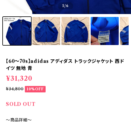
1
/6
【60～70s】adidas アディダス トラックジャケット 西ド
イツ 無地 青
¥31,320
¥34,800
10%OFF
SOLD OUT
～商品詳細～