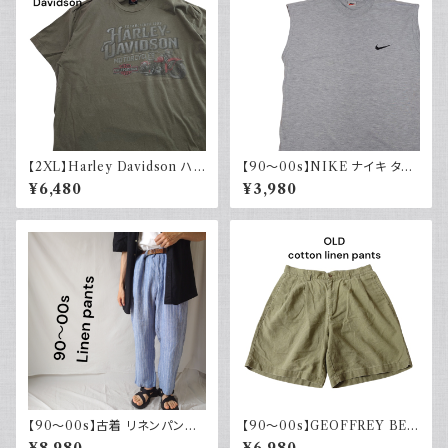
【2XL】Harley Davidson ハ
【90～00s】NIKE ナイキ タン
ーレーダビッドソン プリントTシ
クトップ ノースリーブ グレー 白
¥6,480
¥3,980
ャツ 古着 カーキグリーン
タグ
【90～00s】古着 リネンパンツ
【90～00s】GEOFFREY BEE
ストライプ ライトブルー 夏 スラ
NE コットンリネンショーツ ツー
¥8,980
¥6,980