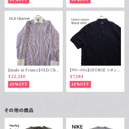
【made in France】OLD Cha
【90～00s】GEORGE リネンレ
rvet ストライプ 切り替え 紫
ーヨンシャツ 黒 ボックスシルエ
¥22,240
¥7,184
ット XL
20%OFF
20%OFF
その他の商品