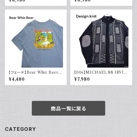
ックス
タック カーキグリーン フェード
古着
【フェード】Bear Whiz Beer
【00s】MICHAEL 88 IRVIN
プリントTシャツ 両面プリント バ
デザインニット ジップアップ エ
¥4,480
¥7,980
ックプリント 古着 XL COMFO
ルボーパッチ 古着 レトロ モード
RT COLORS コンフォートカラ
アクリル
ーズ
商品一覧に戻る
CATEGORY