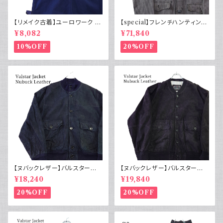
【リメイク古着】ユーロワーク ベ
【special】フレンチハンティング
スト フランス軍GAOモチーフ 管
ジャケット コットンピケ 動物ボ
¥8,082
¥71,840
理番号E217
タン50s
10%OFF
20%OFF
【ヌバックレザー】バルスター型
【ヌバックレザー】バルスター型
ブルゾンジャケット ユーロ古着
ブルゾンジャケット イタリア ヴィ
¥18,240
¥19,840
ヴィンテージ 紺
ンテージ 黒
20%OFF
20%OFF