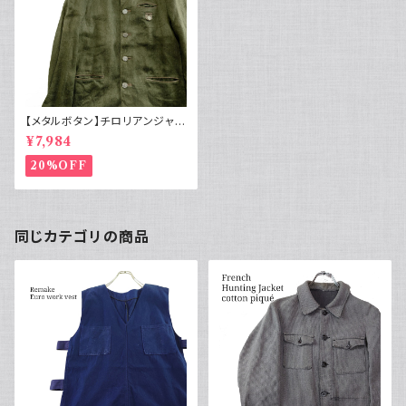
【メタルボタン】チロリアンジャケ
ット ノーカラー リネンジャケット
¥7,984
グリーン
20%OFF
同じカテゴリの商品