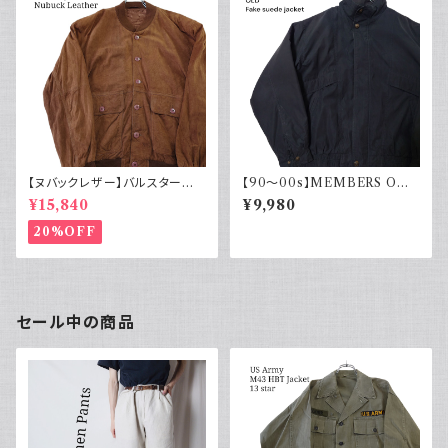
【ヌバックレザー】バルスター型
【90～00s】MEMBERS ONL
ブルゾンジャケット ヴァルスター
Y メンバーズオンリー フェード
¥15,840
¥9,980
ヴィンテージ
スエード ブルゾンジャケット ス
ウェード フェードブラック ライナ
20%OFF
ー付き ポリエステル 90年代 2
000年代
セール中の商品