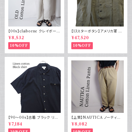
【00s】claiborne クレイボーン
【13スターボタン】アメリカ軍 M
リネンコットンパンツ ツータック
43 HBT ジャケット パッチ 軍物
¥8,532
¥47,520
実物
10%OFF
10%OFF
【90～00s】古着 ブラック リネ
【上質】NAUTICA ノーティカ
ンコットンシャツ 黒 ボックスシ
コットンリネンパンツ ツータック
¥7,184
¥8,082
ルエット
20%OFF
10%OFF