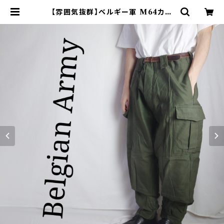
【雰囲気抜群】ベルギー軍 M64カー
ゴパンツ ユーロヴィンテージ 軍パン
| オンライン古着屋 9chord