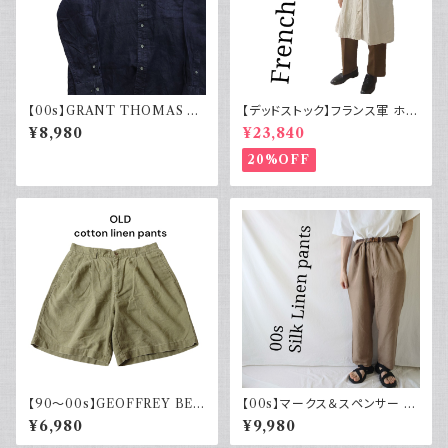
【00s】GRANT THOMAS 古
【デッドストック】フランス軍 ホス
着 長袖リネンシャツ ネイビー
ピタルコート リネンコート シン
¥8,980
¥23,840
アメカジ古着
グルタイプ
20%OFF
【90～00s】GEOFFREY BEE
【00s】マークス＆スペンサー M
NE コットンリネンショーツ ツー
arks & Spencer シルクリネン
¥6,980
¥9,980
タック カーキグリーン フェード
パンツ スラックス 古着