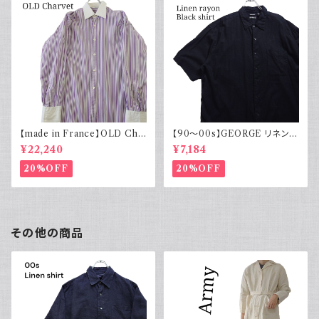
【made in France】OLD Cha
【90～00s】GEORGE リネンレ
rvet ストライプ 切り替え 紫
ーヨンシャツ 黒 ボックスシルエ
¥22,240
¥7,184
ット XL
20%OFF
20%OFF
その他の商品