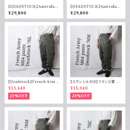
【DEADSTOCK】Australian
【DEADSTOCK】Australian
army オーストラリア軍 グルカ
army オーストラリア軍 グルカ
¥29,800
¥29,800
ショーツ 40s デッドストック フ
ショーツ 40s デッドストック フ
ラッシャー付き ユーロヴィンテ
ラッシャー付き ユーロヴィンテ
ージ ユーロミリタリー 古着 19
ージ ユーロミリタリー 古着 19
44年製
43年製
【Deadstock】French Army
【ステンシル付き】フランス軍 M
フランス軍 M64 カーゴパンツ
64 カーゴパンツ デッドストック
¥13,440
¥15,040
実物 76L
76M
20%OFF
20%OFF