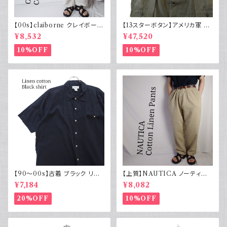
【00s】claiborne クレイボーン
【13スターボタン】アメリカ軍 M
リネンコットンパンツ ツータック
43 HBT ジャケット パッチ 軍物
¥8,532
¥47,520
実物
10%OFF
10%OFF
【90～00s】古着 ブラック リネ
【上質】NAUTICA ノーティカ
ンコットンシャツ 黒 ボックスシ
コットンリネンパンツ ツータック
¥7,184
¥8,082
ルエット
20%OFF
10%OFF