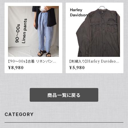
古着
【90～00s】古着 リネンパンツ
【刺繍入り】Harley Davidson
ストライプ ライトブルー 夏 スラ
ハーレーダビッドソン 長袖シャ
¥8,980
¥5,980
ックス
ツ 古着 ノーカラー
商品一覧に戻る
CATEGORY