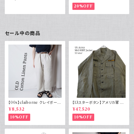
ン 古着 アメカジ リーバイス 長
イカ胸
袖
20%OFF
セール中の商品
【00s】claiborne クレイボーン
【13スターボタン】アメリカ軍 M
リネンコットンパンツ ツータック
43 HBT ジャケット パッチ 軍物
¥8,532
¥47,520
実物
10%OFF
10%OFF