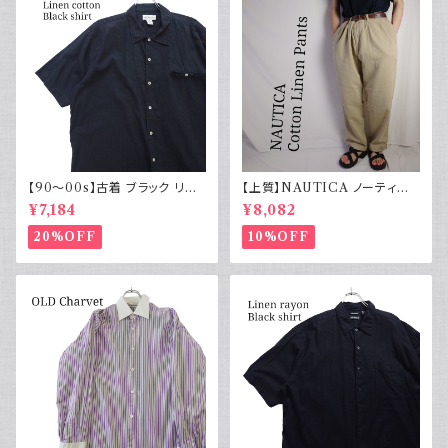
【90～00s】古着 ブラック リネ
【上質】NAUTICA ノーティカ
ンコットンシャツ 黒 ボックスシ
コットンリネンパンツ ツータック
¥7,184
¥8,082
ルエット
20%OFF
10%OFF