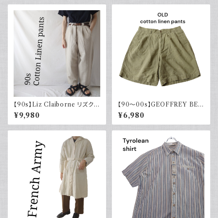
【90s】Liz Claiborne リズクレ
【90～00s】GEOFFREY BEE
イボーン コットンリネンパンツ
NE コットンリネンショーツ ツー
¥9,980
¥6,980
ツータック ワイド スラックス 古
タック カーキグリーン フェード
着
古着