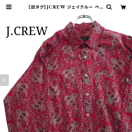
【旧タグ】JCREW ジェイクルー ペイ
ズリー柄シャツ 巨人タグ 90s | オン
ライン古着屋 9chord