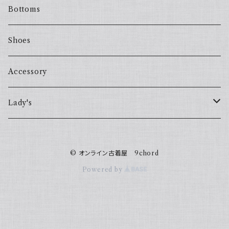
Bottoms
Shoes
Accessory
Lady's
one piece
© オンライン古着屋 9chord
Sweater
Powered by