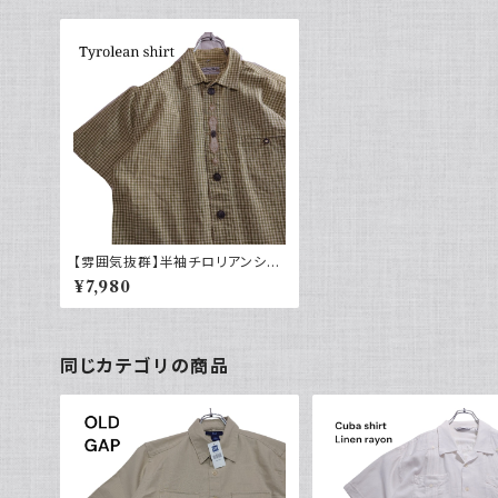
【雰囲気抜群】半袖チロリアンシャ
ツ チェック柄 刺繍 ヨーロッパ古着
¥7,980
グリーン
同じカテゴリの商品