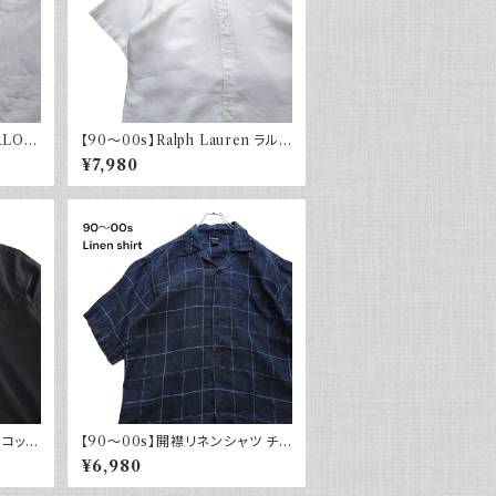
RLO
【90～00s】Ralph Lauren ラルフ
ヨン 半
ローレン リネンシャツ 半袖 白 ホ
¥7,980
オープ
ワイト ポニー刺繍 CLASSICFIT
古着 ボタンダウン
 コット
【90～00s】開襟リネンシャツ チェ
 ブラ
ック オープンカラー 古着 ボックス
¥6,980
シルエット ネイビー フェード