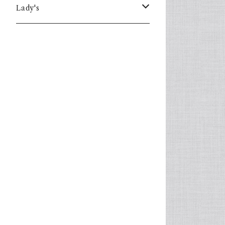
Lady's
one piece
Sweater