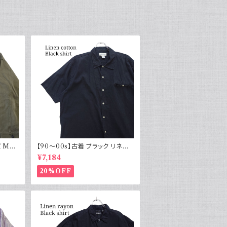
 M43
【90～00s】古着 ブラック リネン
物 実物
コットンシャツ 黒 ボックスシルエッ
¥7,184
ト
20%OFF