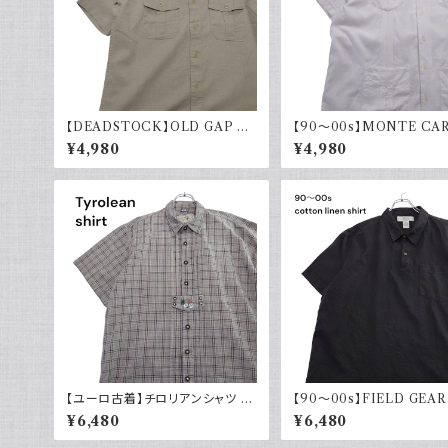
【DEADSTOCK】OLD GAP オ
【90～00s】MONTE CA
ールドギャップ コットンリネンシャ
キューバシャツ リネン レー
¥4,980
¥4,980
ツ 半袖 タグ付き 00s 古着
袖シャツ ホワイト 白 古着 
ンカラー 開襟
【ユーロ古着】チロリアンシャツ 半
【90～00s】FIELD GEAR
袖 古着 チェック レトロ 刺繍入り
ンリネンシャツ ハーフボタン
¥6,480
¥6,480
ヨーロッパ古着 ボックスシルエット
ック 黒 ポロシャツ 半袖