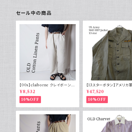
セール中の商品
【00s】claiborne クレイボーン リ
【13スターボタン】アメリカ軍
ネンコットンパンツ ツータック
HBT ジャケット パッチ 軍
¥8,532
¥47,520
10%OFF
10%OFF