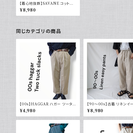
【着心地抜群】SAVANE コットンリ
ネンパンツ ツータック 90～00s
¥8,980
古着
同じカテゴリの商品
【00s】HAGGAR ハガー ツータッ
【90～00s】古着 リネンイ
クスラックス ポリエステル ベージ
パンツ 夏 32×30 APT9 
¥4,980
¥8,980
ュ 古着 34 29
ル