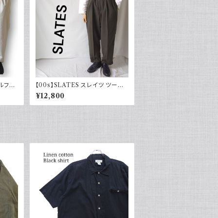
ラルフロ
【00s】SLATES スレイツ ツータッ
ク スラックス リーバイス Levi's
¥12,800
カーキグリーン 古着