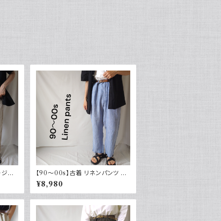
ージー
【90～00s】古着 リネンパンツ ス
カジュア
トライプ ライトブルー 夏 スラック
¥8,980
ス