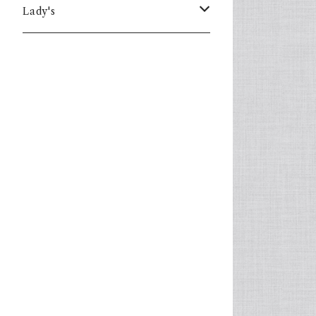
Lady's
one piece
Sweater