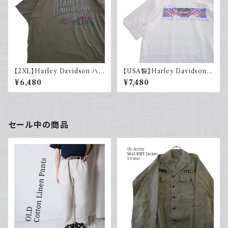
【2XL】Harley Davidson ハ
【USA製】Harley Davidson
ーレーダビッドソン プリントTシ
ハーレーダビッドソン プリントT
¥6,480
¥7,480
ャツ 古着 カーキグリーン
シャツ 古着 ホワイト 白 2002
年 100周年
セール中の商品