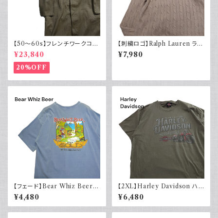
【50～60s】フレンチワークコー
【刺繍ロゴ】Ralph Lauren ラル
ト ショップコート フレンチヴィン
フローレン ケーブル編みニット
¥23,840
¥7,980
テージ
ベージュ
20%OFF
【フェード】Bear Whiz Beer
【2XL】Harley Davidson ハ
プリントTシャツ 両面プリント バ
ーレーダビッドソン プリントTシ
¥4,480
¥6,480
ックプリント 古着 XL COMFO
ャツ 古着 カーキグリーン
RT COLORS コンフォートカラ
ーズ