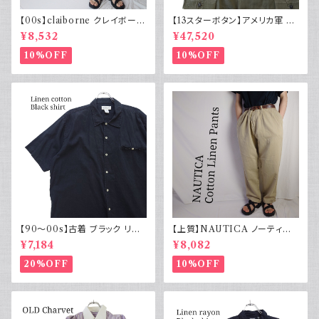
【00s】claiborne クレイボーン
【13スターボタン】アメリカ軍 M
リネンコットンパンツ ツータック
43 HBT ジャケット パッチ 軍物
¥8,532
¥47,520
実物
10%OFF
10%OFF
【90～00s】古着 ブラック リネ
【上質】NAUTICA ノーティカ
ンコットンシャツ 黒 ボックスシ
コットンリネンパンツ ツータック
¥7,184
¥8,082
ルエット
20%OFF
10%OFF