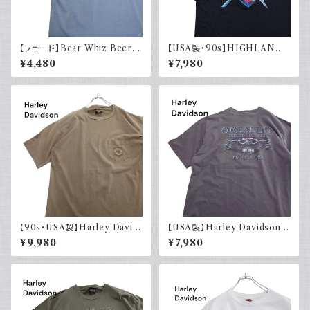
【フェード】Bear Whiz Beer
【USA製・90s】HIGHLANDE
プリントTシャツ 両面プリント バ
R 悪魔の戦士 オフィシャルTシ
¥4,480
¥7,980
ックプリント 古着 XL COMFO
ャツ
RT COLORS コンフォートカラ
ーズ
【90s・USA製】Harley David
【USA製】Harley Davidson
son ハーレーダビッドソン ポケ
ハーレーダビッドソン プリントT
¥9,980
¥7,980
ット付き Tシャツ 古着 フェード
シャツ 古着 フェードグレー 00s
シングルステッチ ベージュ ヴィ
イーグル 大きめ
ンテージ 大きめ