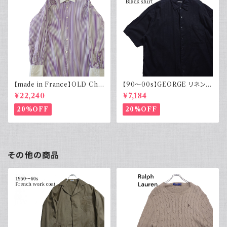
【made in France】OLD Cha
【90～00s】GEORGE リネンレ
rvet ストライプ 切り替え 紫
ーヨンシャツ 黒 ボックスシルエ
¥22,240
¥7,184
ット XL
20%OFF
20%OFF
その他の商品