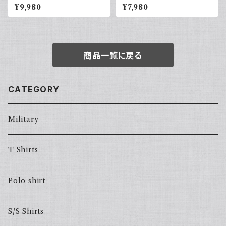
イボーン コットンリネンパンツ
ハーレーダビッドソン プリントT
¥9,980
¥7,980
ツータック ワイド スラックス 古
シャツ 古着 フェードグレー 00s
着
イーグル 大きめ
商品一覧に戻る
CATEGORY
Military
T Shirts
Polo shirt
S/S Shirts