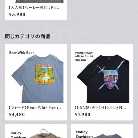
【大人気】ハーレーダビッドソン
プリントTシャツ イーグル グレ
¥5,980
ー デカロゴ
同じカテゴリの商品
【フェード】Bear Whiz Beer
【USA製・90s】HIGHLANDE
プリントTシャツ 両面プリント バ
R 悪魔の戦士 オフィシャルTシ
¥4,480
¥7,980
ックプリント 古着 XL COMFO
ャツ
RT COLORS コンフォートカラ
ーズ