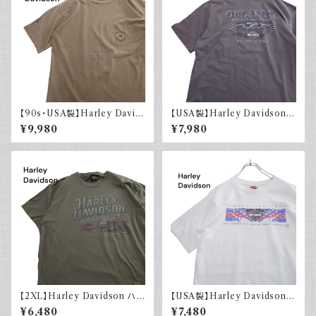
【90s・USA製】Harley David
【USA製】Harley Davidson
son ハーレーダビッドソン ポケ
ハーレーダビッドソン プリントT
¥9,980
¥7,980
ット付き Tシャツ 古着 フェード
シャツ 古着 フェードグレー 00s
シングルステッチ ベージュ ヴィ
イーグル 大きめ
ンテージ 大きめ
【2XL】Harley Davidson ハ
【USA製】Harley Davidson
ーレーダビッドソン プリントTシ
ハーレーダビッドソン プリントT
¥6,480
¥7,480