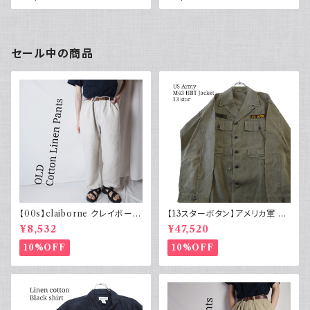
ャツ 古着 カーキグリーン
シャツ 古着 ホワイト 白 2002
年 100周年
セール中の商品
【00s】claiborne クレイボーン
【13スターボタン】アメリカ軍 M
リネンコットンパンツ ツータック
43 HBT ジャケット パッチ 軍物
¥8,532
¥47,520
実物
10%OFF
10%OFF