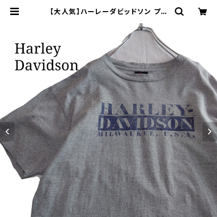
【大人気】ハーレーダビッドソン プリ
ントTシャツ イーグル グレー デカロ
ゴ | オンライン古着屋 9chord