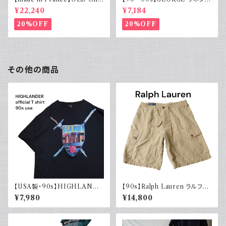
rvet ストライプ 切り替え 紫
ーヨンシャツ 黒 ボックスシルエ
¥22,240
¥7,184
ット XL
20%OFF
20%OFF
その他の商品
【USA製・90s】HIGHLANDE
【90s】Ralph Lauren ラルフロ
R 悪魔の戦士 オフィシャルTシ
ーレン カーゴショーツ シルクリ
¥7,980
¥14,800
ャツ
ネンコットン イージーパンツ 古
着