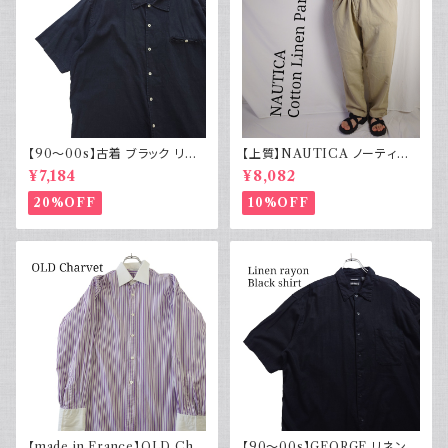
【90～00s】古着 ブラック リネ
【上質】NAUTICA ノーティカ
ンコットンシャツ 黒 ボックスシ
コットンリネンパンツ ツータック
¥7,184
¥8,082
ルエット
20%OFF
10%OFF
【made in France】OLD Cha
【90～00s】GEORGE リネンレ