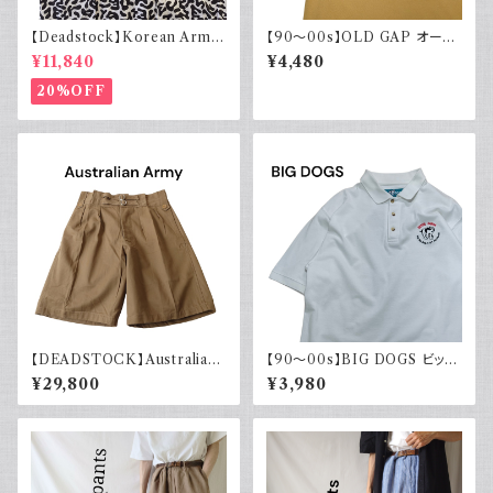
【Deadstock】Korean Army
【90～00s】OLD GAP オール
韓国軍 バクテリアカモジャケッ
ドギャップ ポロシャツ 無地 古着
¥11,840
¥4,480
ト
マスタードイエロー 夏 大きめ
20%OFF
【DEADSTOCK】Australian
【90～00s】BIG DOGS ビッグ
army オーストラリア軍 グルカ
ドッグス ポロシャツ ワンポイン
¥29,800
¥3,980
ショーツ 40s デッドストック フ
ト 刺繍入り
ラッシャー付き ユーロヴィンテ
ージ ユーロミリタリー 古着 19
44年製