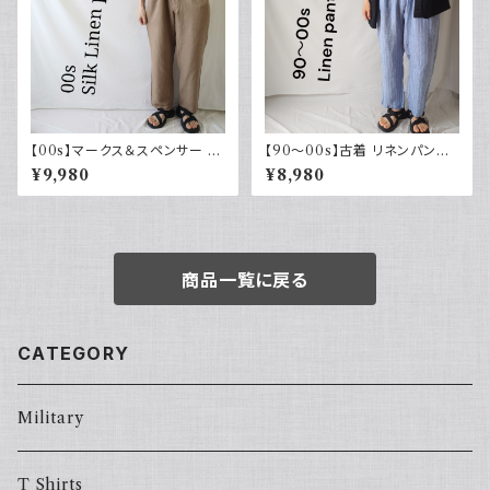
【00s】マークス＆スペンサー M
【90～00s】古着 リネンパンツ
arks & Spencer シルクリネン
ストライプ ライトブルー 夏 スラ
¥9,980
¥8,980
パンツ スラックス 古着
ックス
商品一覧に戻る
CATEGORY
Military
T Shirts