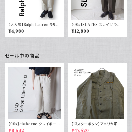
【大人気】Ralph Lauren ラルフ
【00s】SLATES スレイツ ツー
ローレン チノパン アイボリー
タック スラックス リーバイス Le
¥4,980
¥12,800
vi's カーキグリーン 古着
セール中の商品
【00s】claiborne クレイボーン
【13スターボタン】アメリカ軍 M
リネンコットンパンツ ツータック
43 HBT ジャケット パッチ 軍物
¥8,532
¥47,520