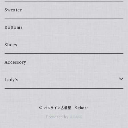
Sweater
Bottoms
Shoes
Accessory
Lady's
one piece
© オンライン古着屋 9chord
Sweater
Powered by