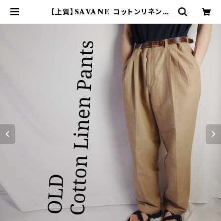
【上質】SAVANE コットンリネンパ
ンツ ツータック 着回し抜群 | オンラ
イン古着屋 9chord