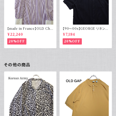
【made in France】OLD Cha
【90～00s】GEORGE リネンレ
rvet ストライプ 切り替え 紫
ーヨンシャツ 黒 ボックスシルエ
¥22,240
¥7,184
ット XL
20%OFF
20%OFF
その他の商品