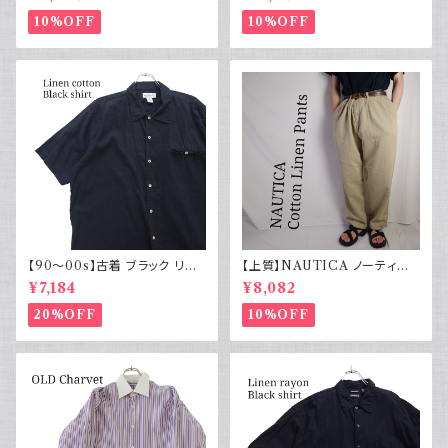
実物
10%OFF
10%OFF
【90～00s】古着 ブラック リネ
【上質】NAUTICA ノーティカ
ンコットンシャツ 黒 ボックスシ
コットンリネンパンツ ツータック
¥7,184
¥8,082
ルエット
20%OFF
10%OFF