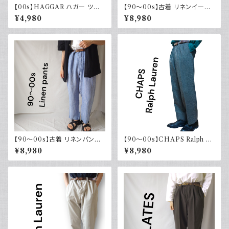
【00s】HAGGAR ハガー ツー
【90～00s】古着 リネンイージ
タックスラックス ポリエステル
ーパンツ 夏 32×30 APT9 カジ
¥4,980
¥8,980
ベージュ 古着 34 29
ュアル
【90～00s】古着 リネンパンツ
【90～00s】CHAPS Ralph La
ストライプ ライトブルー 夏 スラ
uren チャップス ラルフローレン
¥8,980
¥8,980
ックス