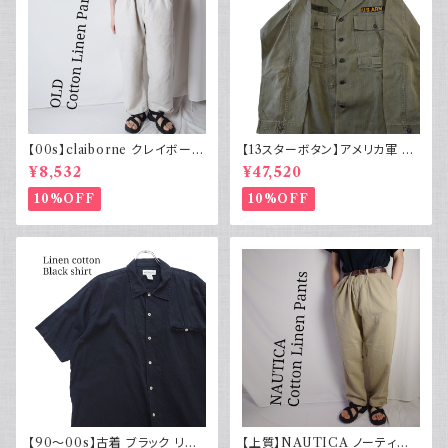
【00s】claiborne クレイボーン
【13スターボタン】アメリカ軍 M
リネンコットンパンツ ツータック
43 HBT ジャケット パッチ 軍物
¥8,532
¥47,520
実物
10%OFF
10%OFF
【90～00s】古着 ブラック リネ
【上質】NAUTICA ノーティカ