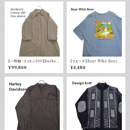
【一枚袖･コットン100】Burber
【フェード】Bear Whiz Beer
ry バーバリー コート コマンダ
プリントTシャツ 両面プリント バ
¥99,800
¥4,480
ーII
ックプリント 古着 XL COMFO
RT COLORS コンフォートカラ
ーズ