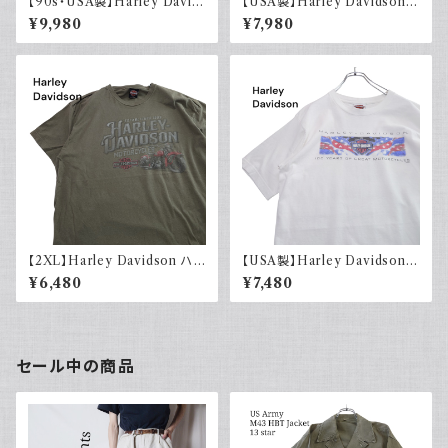
【90s・USA製】Harley David
【USA製】Harley Davidson
son ハーレーダビッドソン ポケ
ハーレーダビッドソン プリントT
¥9,980
¥7,980
ット付き Tシャツ 古着 フェード
シャツ 古着 フェードグレー 00s
シングルステッチ ベージュ ヴィ
イーグル 大きめ
ンテージ 大きめ
【2XL】Harley Davidson ハ
【USA製】Harley Davidson
ーレーダビッドソン プリントTシ
ハーレーダビッドソン プリントT
¥6,480
¥7,480
ャツ 古着 カーキグリーン
シャツ 古着 ホワイト 白 2002
年 100周年
セール中の商品