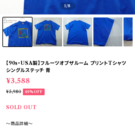
1
/8
【90s・USA製】フルーツオブザルーム プリントTシャツ
シングルステッチ 青
¥3,588
¥5,980
40%OFF
SOLD OUT
～商品詳細～