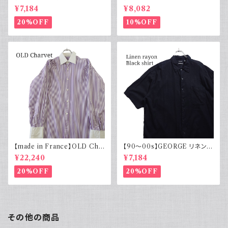
ンコットンシャツ 黒 ボックスシ
コットンリネンパンツ ツータック
¥7,184
¥8,082
ルエット
20%OFF
10%OFF
【made in France】OLD Cha
【90～00s】GEORGE リネンレ
rvet ストライプ 切り替え 紫
ーヨンシャツ 黒 ボックスシルエ
¥22,240
¥7,184
ット XL
20%OFF
20%OFF
その他の商品