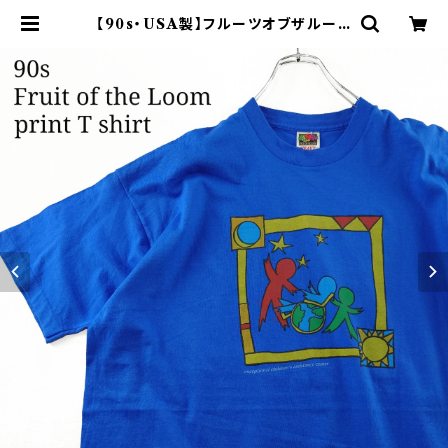
【90s・USA製】フルーツオブザルーム
プリントTシャツ シングルステッチ 青
| オンライン古着屋 9chord