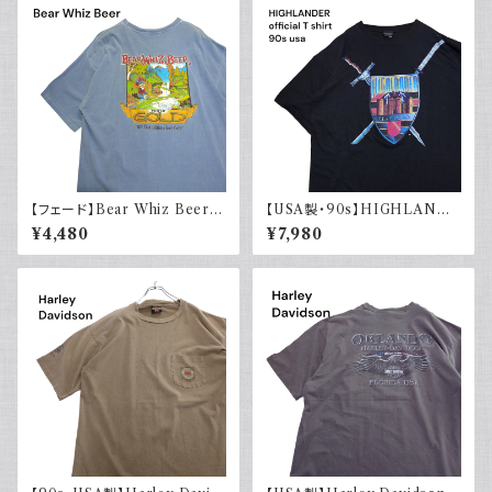
【フェード】Bear Whiz Beer
【USA製・90s】HIGHLANDE
プリントTシャツ 両面プリント バ
R 悪魔の戦士 オフィシャルTシ
¥4,480
¥7,980
ックプリント 古着 XL COMFO
ャツ
RT COLORS コンフォートカラ
ーズ