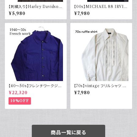
【刺繍入り】Harley Davidson
【00s】MICHAEL 88 IRVIN
ハーレーダビッドソン 長袖シャ
デザインニット ジップアップ エ
¥5,980
¥7,980
ツ 古着 ノーカラー
ルボーパッチ 古着 レトロ モード
アクリル
【40～50s】フレンチワークジャ
【70s】vintage フリルシャツ ヴ
ケット インディゴ Vポケット ヴィ
ィンテージ古着 長袖シャツ ドレ
¥22,320
¥7,980
ンテージ
スシャツ 白 ホワイト系 1970年
代 レトロ
10%OFF
商品一覧に戻る