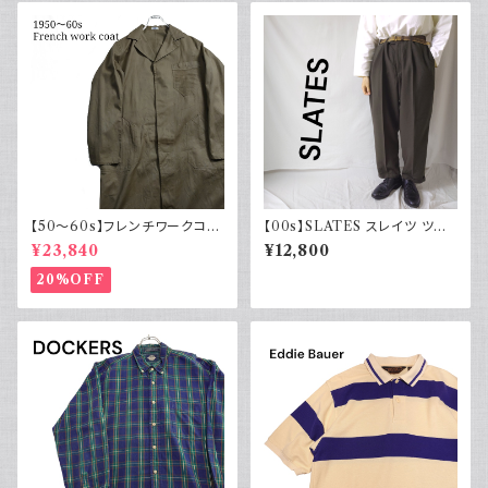
【50～60s】フレンチワークコー
【00s】SLATES スレイツ ツー
ト ショップコート フレンチヴィン
タック スラックス リーバイス Le
¥23,840
¥12,800
テージ
vi's カーキグリーン 古着
20%OFF