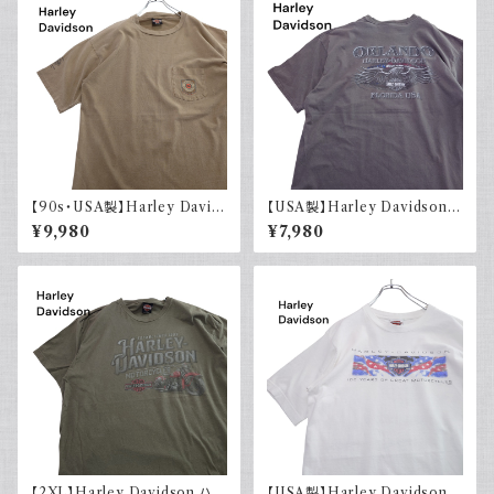
【90s・USA製】Harley David
【USA製】Harley Davidson
son ハーレーダビッドソン ポケ
ハーレーダビッドソン プリントT
¥9,980
¥7,980
ット付き Tシャツ 古着 フェード
シャツ 古着 フェードグレー 00s
シングルステッチ ベージュ ヴィ
イーグル 大きめ
ンテージ 大きめ
【2XL】Harley Davidson ハ
【USA製】Harley Davidson