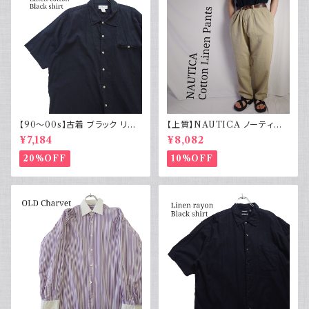
【90～00s】古着 ブラック リネ
【上質】NAUTICA ノーティカ
ンコットンシャツ 黒 ボックスシ
コットンリネンパンツ ツータック
¥7,184
¥8,082
ルエット
20%OFF
10%OFF