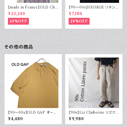
【made in France】OLD Cha
【90～00s】GEORGE リネンレ
rvet ストライプ 切り替え 紫
ーヨンシャツ 黒 ボックスシルエ
¥22,240
¥7,184
ット XL
20%OFF
20%OFF
その他の商品
【90～00s】OLD GAP オール
【90s】Liz Claiborne リズクレ
ドギャップ ポロシャツ 無地 古着
イボーン コットンリネンパンツ
¥4,480
¥9,980
マスタードイエロー 夏 大きめ
ツータック ワイド スラックス 古
着