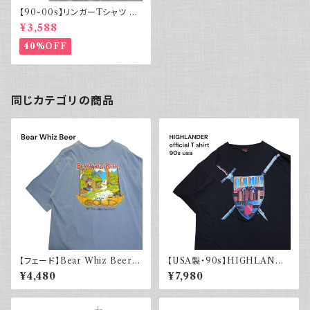
【90~00s】リンガーTシャツ グ
レー 両面プリント SONOMA
¥3,588
Y2K
40%OFF
同じカテゴリの商品
【フェード】Bear Whiz Beer
【USA製・90s】HIGHLANDE
プリントTシャツ 両面プリント バ
R 悪魔の戦士 オフィシャルTシ
¥4,480
¥7,980
ックプリント 古着 XL COMFO
ャツ
RT COLORS コンフォートカラ
ーズ