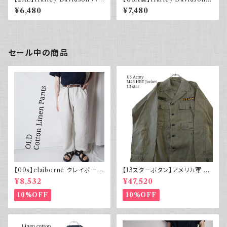
ーレーダビッドソン プリントTシ
ハーレーダビッドソン プリントT
¥6,480
¥7,480
ャツ 古着 カーキグリーン
シャツ 古着 ホワイト 白 2002
年 100周年
セール中の商品
【00s】claiborne クレイボーン
【13スターボタン】アメリカ軍 M
リネンコットンパンツ ツータック
43 HBT ジャケット パッチ 軍物
¥8,532
¥47,520
実物
10%OFF
10%OFF