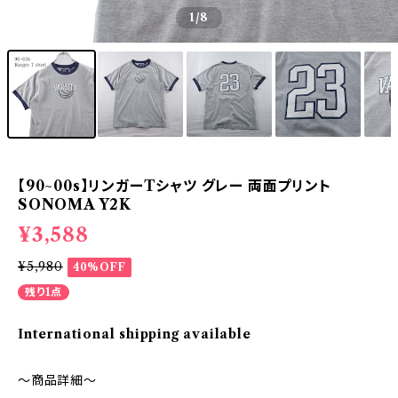
1
/8
【90~00s】リンガーTシャツ グレー 両面プリント
SONOMA Y2K
¥3,588
¥5,980
40%OFF
残り1点
International shipping available
～商品詳細～