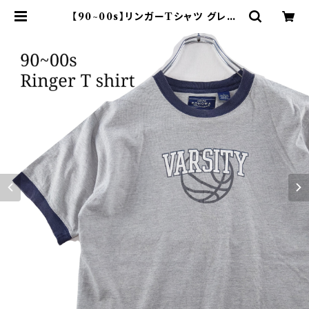
【90~00s】リンガーTシャツ グレー
両面プリント SONOMA Y2K | オ
ンライン古着屋 9chord