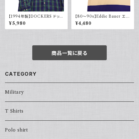
【1994年製】DOCKERS ドッカ
【80～90s】Eddie Bauer エデ
ーズ チェックシャツ ボタンダウ
ィバウアー ポロシャツ 太ボーダ
¥5,980
¥4,480
ン 古着 アメカジ リーバイス 長
ー 黒タグ
袖
商品一覧に戻る
CATEGORY
Military
T Shirts
Polo shirt