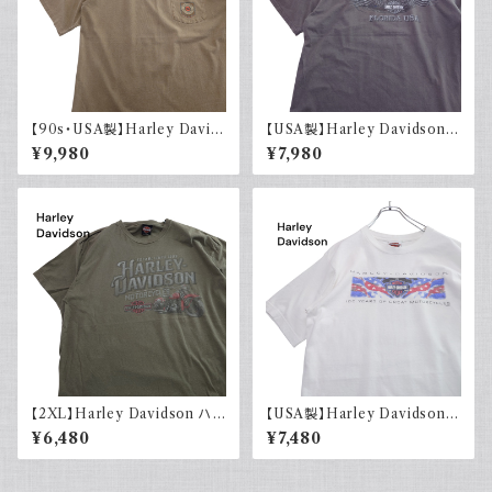
【90s・USA製】Harley David
【USA製】Harley Davidson
son ハーレーダビッドソン ポケ
ハーレーダビッドソン プリントT
¥9,980
¥7,980
ット付き Tシャツ 古着 フェード
シャツ 古着 フェードグレー 00s
シングルステッチ ベージュ ヴィ
イーグル 大きめ
ンテージ 大きめ
【2XL】Harley Davidson ハ
【USA製】Harley Davidson
ーレーダビッドソン プリントTシ
ハーレーダビッドソン プリントT
¥6,480
¥7,480
ャツ 古着 カーキグリーン
シャツ 古着 ホワイト 白 2002
年 100周年