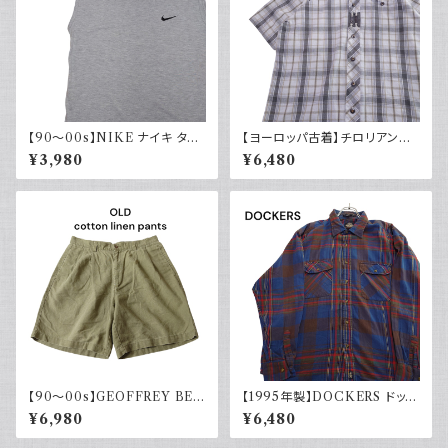
【90～00s】NIKE ナイキ タン
【ヨーロッパ古着】チロリアンシ
クトップ ノースリーブ グレー 白
ャツ 半袖 古着 チェック レトロ
¥3,980
¥6,480
タグ
ユーロ古着 ボックスシルエット
【90～00s】GEOFFREY BEE
【1995年製】DOCKERS ドッカ
NE コットンリネンショーツ ツー
ーズ チェックシャツ ダブルポケ
¥6,980
¥6,480
タック カーキグリーン フェード
ット 古着 アメカジ リーバイス
古着
長袖 90s