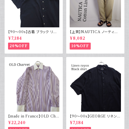
【90～00s】古着 ブラック リネ
【上質】NAUTICA ノーティカ
ンコットンシャツ 黒 ボックスシ
コットンリネンパンツ ツータック
¥7,184
¥8,082
ルエット
20%OFF
10%OFF
【made in France】OLD Cha
【90～00s】GEORGE リネンレ
rvet ストライプ 切り替え 紫
ーヨンシャツ 黒 ボックスシルエ
¥22,240
¥7,184
ット XL