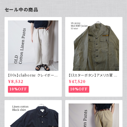
セール中の商品
【00s】claiborne クレイボーン
【13スターボタン】アメリカ軍 M
リネンコットンパンツ ツータック
43 HBT ジャケット パッチ 軍物
¥8,532
¥47,520
実物
10%OFF
10%OFF