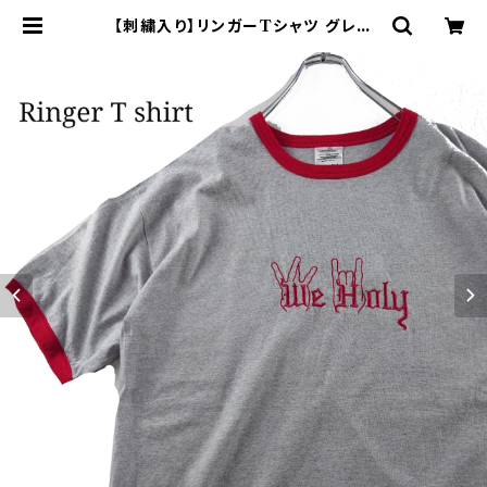
【刺繍入り】リンガーTシャツ グレー
レッド 00s Y2K | オンライン古着
屋 9chord