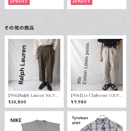
20%OFF
20%OFF
その他の商品
【90s】Ralph Lauren ラルフロ
【90s】Liz Claiborne リズクレ
ーレン ツータックスラックス ウ
イボーン コットンリネンパンツ
¥10,800
¥9,980
ール カーキ 古着 TALONジッ
ツータック ワイド スラックス 古
プ
着