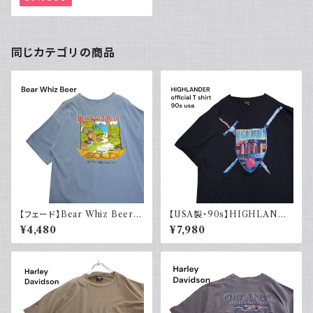
同じカテゴリの商品
【フェード】Bear Whiz Beer
【USA製・90s】HIGHLANDE
プリントTシャツ 両面プリント バ
R 悪魔の戦士 オフィシャルTシ
¥4,480
¥7,980
ックプリント 古着 XL COMFO
ャツ
RT COLORS コンフォートカラ
ーズ