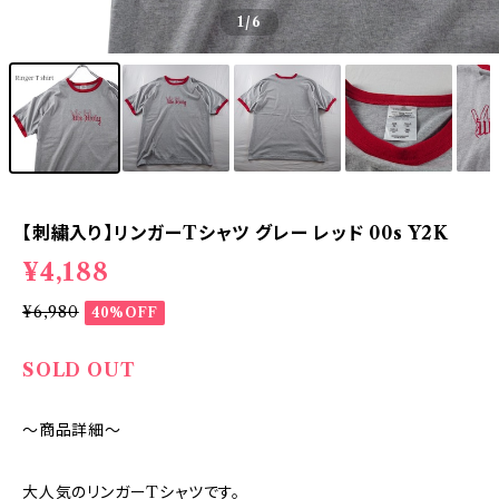
1
/6
【刺繍入り】リンガーTシャツ グレー レッド 00s Y2K
¥4,188
¥6,980
40%OFF
SOLD OUT
～商品詳細～
大人気のリンガーTシャツです。