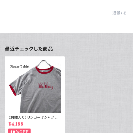
通報する
最近チェックした商品
【刺繍入り】リンガーTシャツ グ
レー レッド 00s Y2K
¥4,188
40%OFF