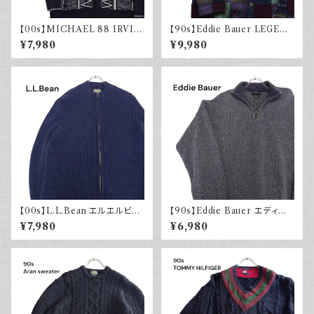
【00s】MICHAEL 88 IRVIN
【90s】Eddie Bauer LEGEN
デザインニット ジップアップ エ
D エディーバウアー レジェンド
¥7,980
¥9,980
ルボーパッチ 古着 レトロ モード
総柄ニット カーディガン ウール
アクリル
レトロ 90年代
【00s】L.L.Bean エルエルビー
【90s】Eddie Bauer エディー
ン ドライバーズニット リブ編み
バウアー コットンニット ハーフ
¥7,980
¥6,980
ネイビー セーター コットンニッ
ジップ USA製 グレー 90年代
ト 古着 アウトドア
古着