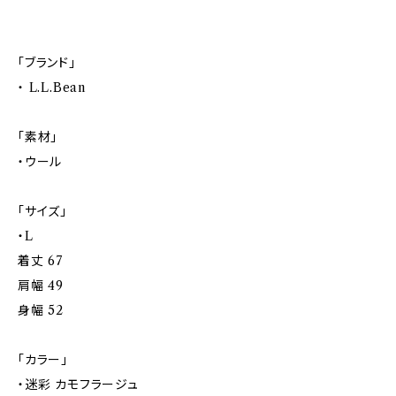
「ブランド」
・ L.L.Bean
「素材」
・ウール
「サイズ」
・L
着丈 67
肩幅 49
身幅 52
「カラー」
・迷彩 カモフラージュ