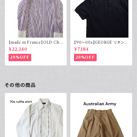
【made in France】OLD Cha
【90～00s】GEORGE リネンレ
rvet ストライプ 切り替え 紫
ーヨンシャツ 黒 ボックスシルエ
¥22,240
¥7,184
ット XL
20%OFF
20%OFF
その他の商品