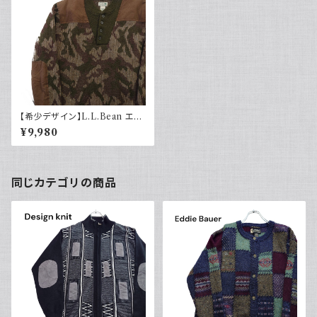
【希少デザイン】L.L.Bean エル
エルビーン コマンドセーター 迷
¥9,980
彩柄
同じカテゴリの商品