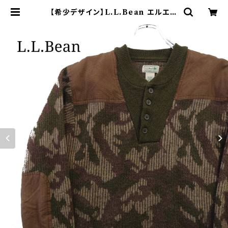
【希少デザイン】L.L.Bean エルエル
ビーン コマンドセーター 迷彩柄 | オ
ンライン古着屋 9chord