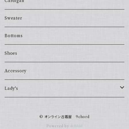
Cardigan
Sweater
Bottoms
Shoes
Accessory
Lady's
one piece
© オンライン古着屋 9chord
Sweater
Powered by