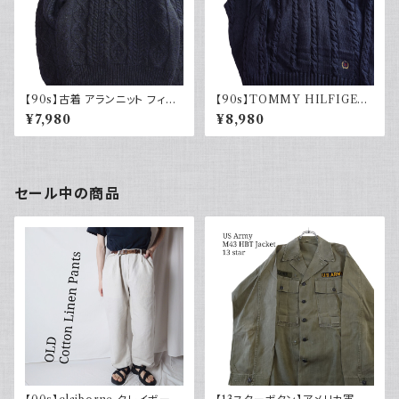
【90s】古着 アランニット フィッ
【90s】TOMMY HILFIGER
シャマンセーター ブラックネイ
トミーヒルフィガー オールドトミ
¥7,980
¥8,980
ビー 黒紺 ウール 90年代 ヴィ
ー チルデンニット コットン セー
ンテージ Vintage
ター ネイビー 刺繍 90年代
セール中の商品