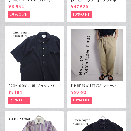
【00s】claiborne クレイボーン
【13スターボタン】アメリカ軍 M
リネンコットンパンツ ツータック
43 HBT ジャケット パッチ 軍物
¥8,532
¥47,520
実物
10%OFF
10%OFF
【90～00s】古着 ブラック リネ
【上質】NAUTICA ノーティカ
ンコットンシャツ 黒 ボックスシ
コットンリネンパンツ ツータック
¥7,184
¥8,082
ルエット
20%OFF
10%OFF