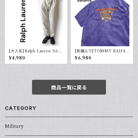
【大人気】Ralph Lauren ラルフ
【刺繍入り】TOMMY BAHA
ローレン チノパン アイボリー
MA トミーバハマ オープンカラ
¥4,980
¥6,980
ーシャツ シルク100％ 開禁 古
着 アメカジ パープル
商品一覧に戻る
CATEGORY
Military