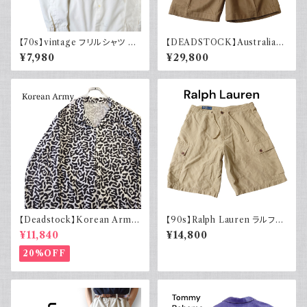
【70s】vintage フリルシャツ ヴ
【DEADSTOCK】Australian
ィンテージ古着 長袖シャツ ドレ
army オーストラリア軍 グルカ
¥7,980
¥29,800
スシャツ 白 ホワイト系 1970年
ショーツ 40s デッドストック フ
代 レトロ
ラッシャー付き ユーロヴィンテ
ージ ユーロミリタリー 古着 19
44年製
【Deadstock】Korean Army
【90s】Ralph Lauren ラルフロ
韓国軍 バクテリアカモジャケッ
ーレン カーゴショーツ シルクリ
¥11,840
¥14,800
ト
ネンコットン イージーパンツ 古
着
20%OFF