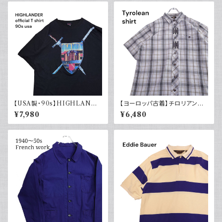
【USA製・90s】HIGHLANDE
【ヨーロッパ古着】チロリアンシ
R 悪魔の戦士 オフィシャルTシ
ャツ 半袖 古着 チェック レトロ
¥7,980
¥6,480
ャツ
ユーロ古着 ボックスシルエット