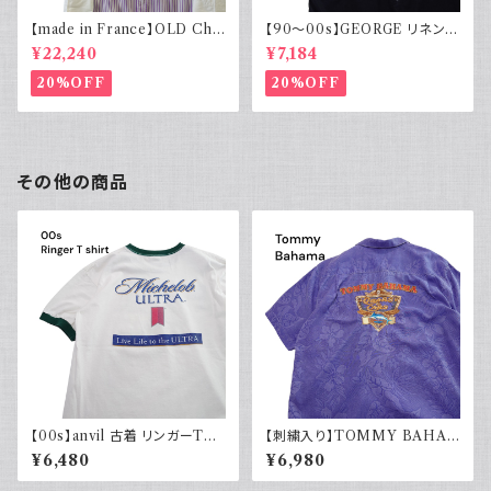
【made in France】OLD Cha
【90～00s】GEORGE リネンレ
rvet ストライプ 切り替え 紫
ーヨンシャツ 黒 ボックスシルエ
¥22,240
¥7,184
ット XL
20%OFF
20%OFF
その他の商品
【00s】anvil 古着 リンガーTシ
【刺繍入り】TOMMY BAHA
ャツ 両面プリント ビール Mich
MA トミーバハマ オープンカラ
¥6,480
¥6,980
elob ULTRA ホワイト グリー
ーシャツ シルク100％ 開禁 古
ン 白T
着 アメカジ パープル