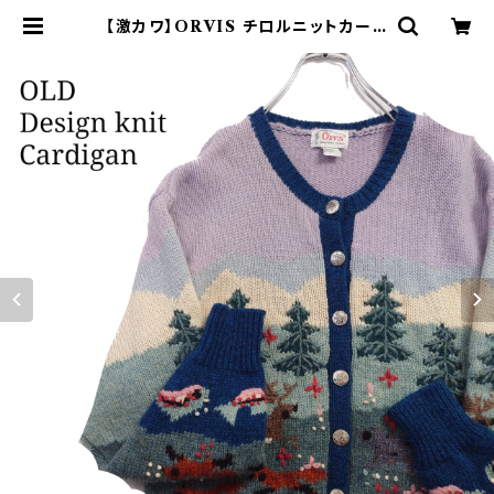
【激カワ】ORVIS チロルニットカーデ
ィガン アニマル柄 メタルボタン 総柄
| オンライン古着屋 9chord