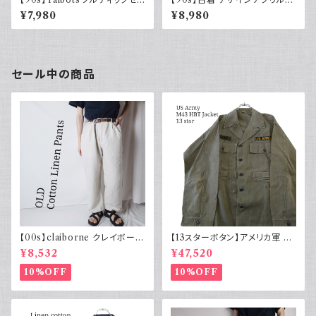
ーター ジップアップ メリノウー
ット レトロ アニマル柄 ブルー ブ
¥7,980
¥8,980
ル 90年代 デザイン古着 ニット
ラック モックネック 花柄 ハート
セール中の商品
【00s】claiborne クレイボーン
【13スターボタン】アメリカ軍 M
リネンコットンパンツ ツータック
43 HBT ジャケット パッチ 軍物
¥8,532
¥47,520
実物
10%OFF
10%OFF