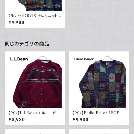
【激カワ】ORVIS チロルニットカ
ーディガン アニマル柄 メタルボ
¥9,980
タン 総柄
同じカテゴリの商品
【90s】L.L.Bean エルエルビー
【90s】Eddie Bauer LEGEN
ン チロルニット カーディガン セ
D エディーバウアー レジェンド
¥8,980
¥9,980
ーター ボルドー メタルボタン 古
総柄ニット カーディガン ウール
着 ヴィンテージ
レトロ 90年代