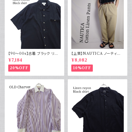
【90～00s】古着 ブラック リネ
【上質】NAUTICA ノーティカ
ンコットンシャツ 黒 ボックスシ
コットンリネンパンツ ツータック
¥7,184
¥8,082
ルエット
20%OFF
10%OFF