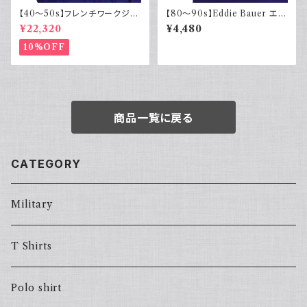
【40～50s】フレンチワークジャ
【80～90s】Eddie Bauer エデ
ケット インディゴ Vポケット ヴィ
ィバウアー ポロシャツ 太ボーダ
¥22,320
¥4,480
ンテージ
ー 黒タグ
10%OFF
商品一覧に戻る
CATEGORY
Military
T Shirts
Polo shirt