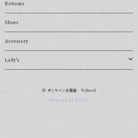
Bottoms
Shoes
Accessory
Lady's
one piece
© オンライン古着屋 9chord
Sweater
Powered by