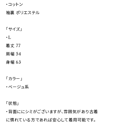
・コットン
袖裏 ポリエステル
「サイズ」
・L
着丈 77
肩幅 54
身幅 63
「カラー」
・ベージュ系
「状態」
・背面ににシミがございますが、雰囲気があり古着
に慣れている方であれば安心して着用可能です。