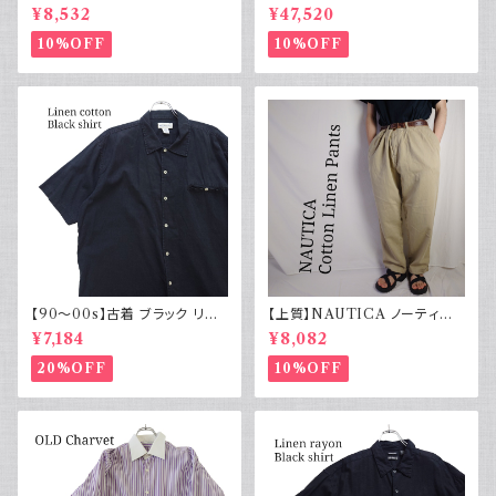
リネンコットンパンツ ツータック
43 HBT ジャケット パッチ 軍物
¥8,532
¥47,520
実物
10%OFF
10%OFF
【90～00s】古着 ブラック リネ
【上質】NAUTICA ノーティカ
ンコットンシャツ 黒 ボックスシ
コットンリネンパンツ ツータック
¥7,184
¥8,082
ルエット
20%OFF
10%OFF