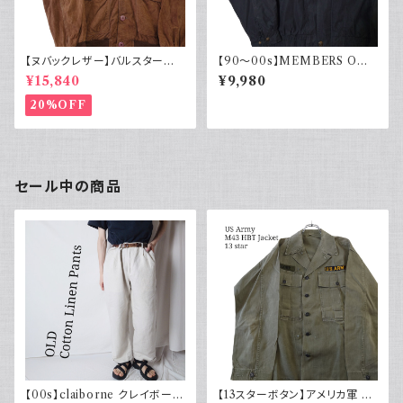
【ヌバックレザー】バルスター型
【90～00s】MEMBERS ONL
ブルゾンジャケット ヴァルスター
Y メンバーズオンリー フェード
¥15,840
¥9,980
ヴィンテージ
スエード ブルゾンジャケット ス
ウェード フェードブラック ライナ
20%OFF
ー付き ポリエステル 90年代 2
000年代
セール中の商品
【00s】claiborne クレイボーン
【13スターボタン】アメリカ軍 M