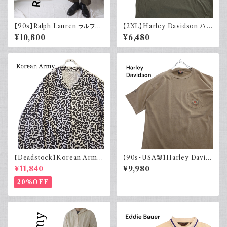
【90s】Ralph Lauren ラルフロ
【2XL】Harley Davidson ハ
ーレン ツータックスラックス ウ
ーレーダビッドソン プリントTシ
¥10,800
¥6,480
ール カーキ 古着 TALONジッ
ャツ 古着 カーキグリーン
プ
【Deadstock】Korean Army
【90s・USA製】Harley David
韓国軍 バクテリアカモジャケッ
son ハーレーダビッドソン ポケ
¥11,840
¥9,980
ト
ット付き Tシャツ 古着 フェード
シングルステッチ ベージュ ヴィ
20%OFF
ンテージ 大きめ