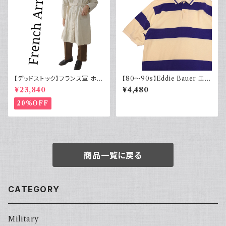
【デッドストック】フランス軍 ホス
【80～90s】Eddie Bauer エデ
ピタルコート リネンコート シン
ィバウアー ポロシャツ 太ボーダ
¥23,840
¥4,480
グルタイプ
ー 黒タグ
20%OFF
商品一覧に戻る
CATEGORY
Military