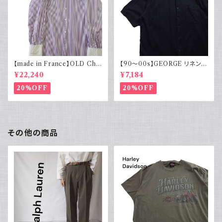
【made in France】OLD Cha
【90～00s】GEORGE リネンレ
rvet ストライプ 切り替え 紫
ーヨンシャツ 黒 ボックスシルエ
¥22,240
¥7,184
ット XL
20%OFF
20%OFF
その他の商品