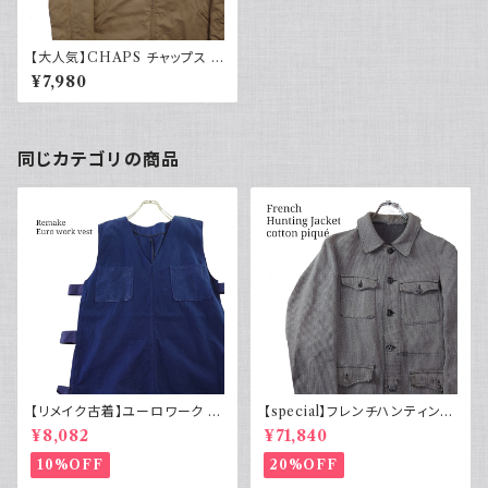
【大人気】CHAPS チャップス ブ
ルゾン ジャケット スイングトップ
¥7,980
同じカテゴリの商品
【リメイク古着】ユーロワーク ベ
【special】フレンチハンティング
スト フランス軍GAOモチーフ 管
ジャケット コットンピケ 動物ボ
¥8,082
¥71,840
理番号E217
タン50s
10%OFF
20%OFF