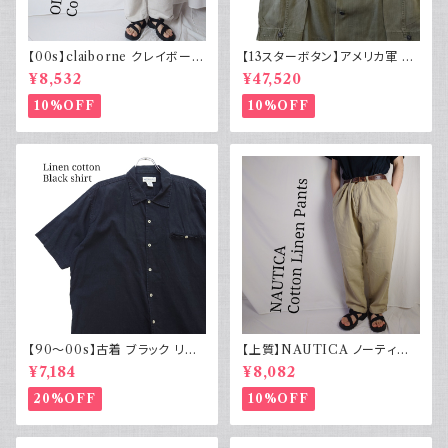
【00s】claiborne クレイボーン
【13スターボタン】アメリカ軍 M
リネンコットンパンツ ツータック
43 HBT ジャケット パッチ 軍物
¥8,532
¥47,520
実物
10%OFF
10%OFF
【90～00s】古着 ブラック リネ
【上質】NAUTICA ノーティカ
ンコットンシャツ 黒 ボックスシ
コットンリネンパンツ ツータック
¥7,184
¥8,082
ルエット
20%OFF
10%OFF