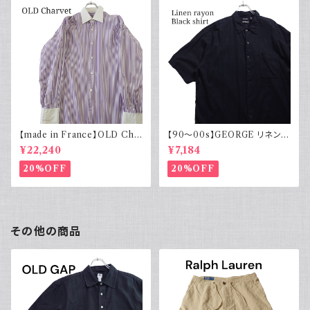
【made in France】OLD Cha
【90～00s】GEORGE リネンレ
rvet ストライプ 切り替え 紫
ーヨンシャツ 黒 ボックスシルエ
¥22,240
¥7,184
ット XL
20%OFF
20%OFF
その他の商品