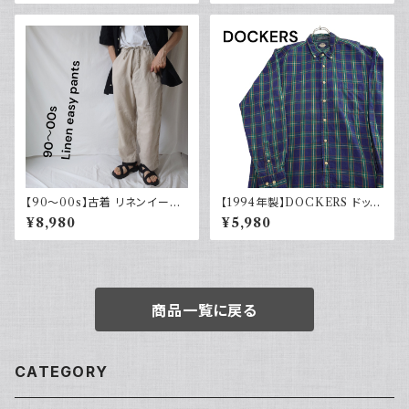
【90～00s】古着 リネンイージ
【1994年製】DOCKERS ドッカ
ーパンツ 夏 32×30 APT9 カジ
ーズ チェックシャツ ボタンダウ
¥8,980
¥5,980
ュアル
ン 古着 アメカジ リーバイス 長
袖
商品一覧に戻る
CATEGORY