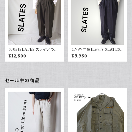
【00s】SLATES スレイツ ツー
【1999年製】Levi's SLATES
タック スラックス リーバイス Le
スレイツ スラックス ツータック
¥12,800
¥9,980
vi's カーキグリーン 古着
チャコールグレー リーバイス 古
着
セール中の商品