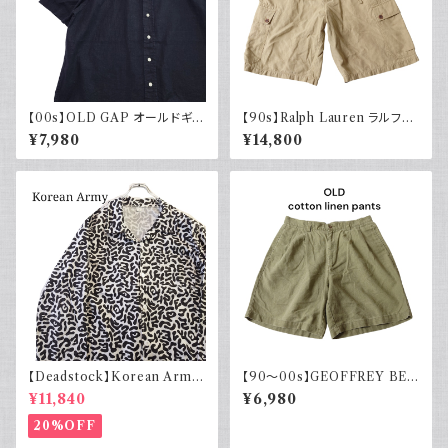
【00s】OLD GAP オールドギャ
【90s】Ralph Lauren ラルフロ
ップ コットンリネンシャツ ブラッ
ーレン カーゴショーツ シルクリ
¥7,980
¥14,800
ク 黒 古着 半袖
ネンコットン イージーパンツ 古
着
【Deadstock】Korean Army
【90～00s】GEOFFREY BEE
韓国軍 バクテリアカモジャケッ
NE コットンリネンショーツ ツー
¥11,840
¥6,980
ト
タック カーキグリーン フェード
古着
20%OFF