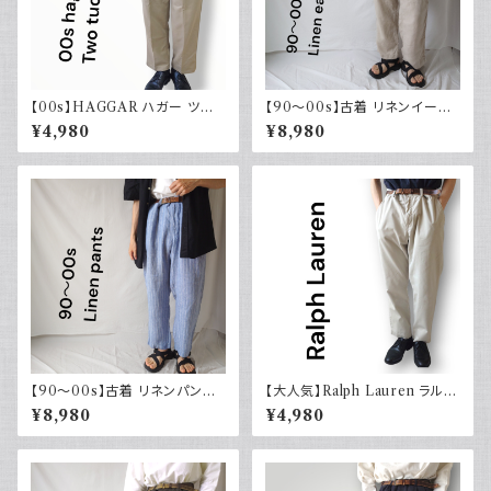
【00s】HAGGAR ハガー ツー
【90～00s】古着 リネンイージ
タックスラックス ポリエステル
ーパンツ 夏 32×30 APT9 カジ
¥4,980
¥8,980
ベージュ 古着 34 29
ュアル
【90～00s】古着 リネンパンツ
【大人気】Ralph Lauren ラルフ
ストライプ ライトブルー 夏 スラ
ローレン チノパン アイボリー
¥8,980
¥4,980
ックス