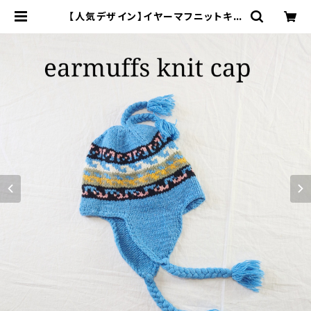
【人気デザイン】イヤーマフニットキャ
ップ ネイティブ柄 Y2K ブルー | オン
ライン古着屋 9chord