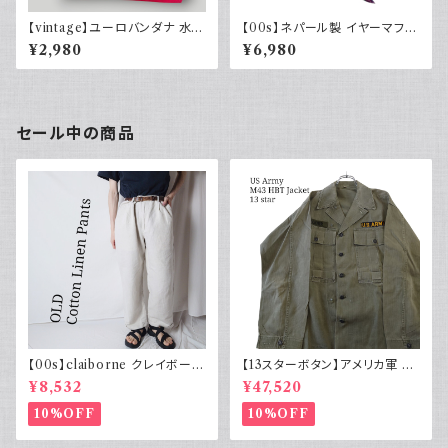
【vintage】ユーロバンダナ 水玉
【00s】ネパール製 イヤーマフ
レッド コットン ヴィンテージ
耳当て ニット帽 キャップ ネイテ
¥2,980
¥6,980
ィブ ノルディック カラフル ウー
ル 裏地フリース y2k ヒッピー
ストリート 古着 earmaff 2000
年代
セール中の商品
【00s】claiborne クレイボーン
【13スターボタン】アメリカ軍 M
リネンコットンパンツ ツータック
43 HBT ジャケット パッチ 軍物
¥8,532
¥47,520
実物
10%OFF
10%OFF