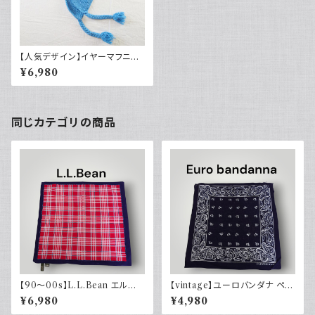
【人気デザイン】イヤーマフニット
キャップ ネイティブ柄 Y2K ブ
¥6,980
ルー
同じカテゴリの商品
【90～00s】L.L.Bean エルエ
【vintage】ユーロバンダナ ペイ
ルビーン バンダナ チェック
ズリー ダークネイビー コットン
¥6,980
¥4,980