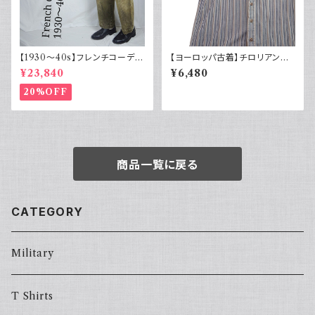
【1930～40s】フレンチコーデュ
【ヨーロッパ古着】チロリアンシ
ロイパンツ ヴィンテージ ループ
ャツ 半袖 古着 ストライプ レト
¥23,840
¥6,480
付 刺繍タグ
ロ ユーロ古着 ボックスシルエッ
ト
20%OFF
商品一覧に戻る
CATEGORY
Military
T Shirts