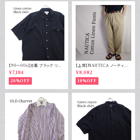
【90～00s】古着 ブラック リネ
【上質】NAUTICA ノーティカ
ンコットンシャツ 黒 ボックスシ
コットンリネンパンツ ツータック
¥7,184
¥8,082
ルエット
20%OFF
10%OFF