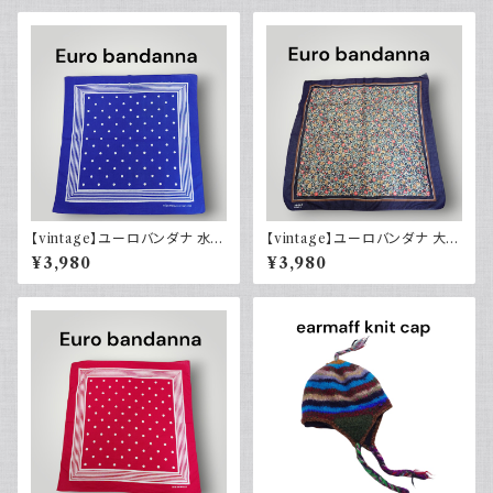
【vintage】ユーロバンダナ 水玉
【vintage】ユーロバンダナ 大判
ネイビーブルー系 コットン ヴィ
花柄 ヴィンテージ 小物
¥3,980
¥3,980
ンテージ