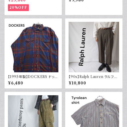
¥23,840
¥9,980
ブラウン
パンツ スラックス 古着
20%OFF
【1995年製】DOCKERS ドッカ
【90s】Ralph Lauren ラルフロ
ーズ チェックシャツ ダブルポケ
ーレン ツータックスラックス ウ
¥6,480
¥10,800
ット 古着 アメカジ リーバイス
ール カーキ 古着 TALONジッ
長袖 90s
プ