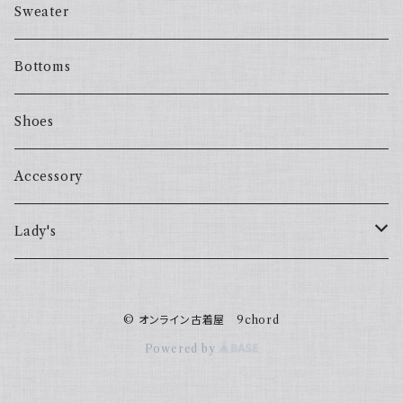
Sweater
Bottoms
Shoes
Accessory
Lady's
one piece
© オンライン古着屋 9chord
Sweater
Powered by