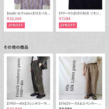
【made in France】OLD Cha
【90～00s】GEORGE リネンレ
rvet ストライプ 切り替え 紫
ーヨンシャツ 黒 ボックスシルエ
¥22,240
¥7,184
ット XL
20%OFF
20%OFF
その他の商品
【1930～40s】フレンチコーデュ
【00s】マークス＆スペンサー M
ロイパンツ ヴィンテージ ダーク
arks & Spencer シルクリネン