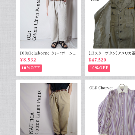
【00s】claiborne クレイボーン リ
【13スターボタン】アメリカ軍
ネンコットンパンツ ツータック
HBT ジャケット パッチ 軍
¥8,532
¥47,520
10%OFF
10%OFF