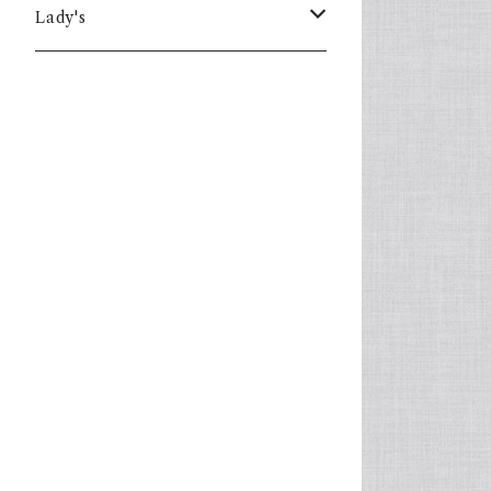
Lady's
one piece
Sweater