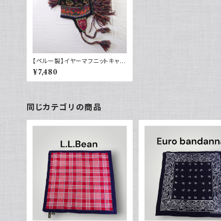
【ペルー製】イヤーマフニットキャッ
プ ネイティブ柄 希少デザイン 手
¥7,480
編み
同じカテゴリの商品