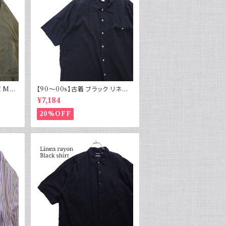
 M43
【90～00s】古着 ブラック リネン
物 実物
コットンシャツ 黒 ボックスシルエッ
¥7,184
ト
20%OFF