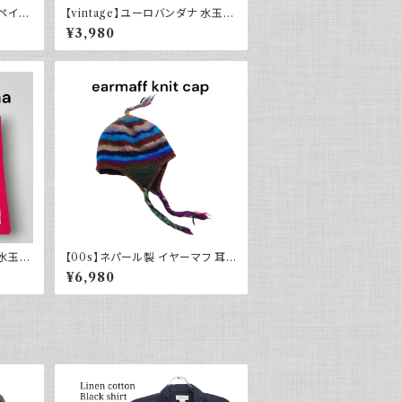
 ペイズ
【vintage】ユーロバンダナ 水玉
ン
ネイビーブルー系 コットン ヴィン
¥3,980
テージ
 水玉
【00s】ネパール製 イヤーマフ 耳
当て ニット帽 キャップ ネイティブ
¥6,980
ノルディック カラフル ウール 裏地
フリース y2k ヒッピー ストリート
古着 earmaff 2000年代