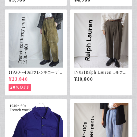
¥5,980
¥4,980
ン 古着 アメカジ リーバイス 長
袖
【1930～40s】フレンチコーデュ
【90s】Ralph Lauren ラルフロ
ロイパンツ ヴィンテージ ループ
ーレン ツータックスラックス ウ
¥23,840
¥10,800
付 刺繍タグ
ール カーキ 古着 TALONジッ
プ
20%OFF