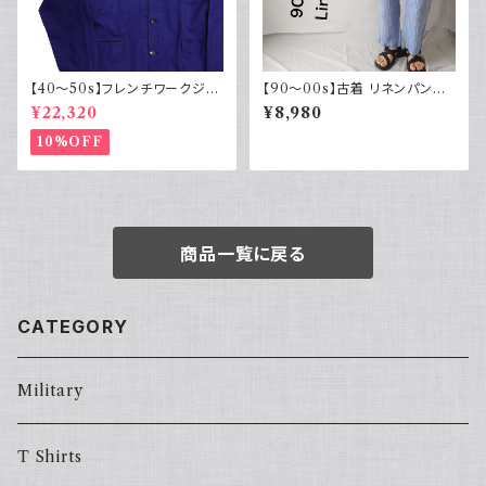
【40～50s】フレンチワークジャ
【90～00s】古着 リネンパンツ
ケット インディゴ Vポケット ヴィ
ストライプ ライトブルー 夏 スラ
¥22,320
¥8,980
ンテージ
ックス
10%OFF
商品一覧に戻る
CATEGORY
Military
T Shirts