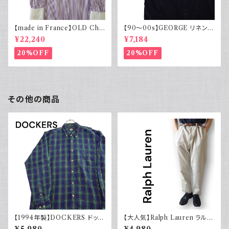
【made in France】OLD Cha
【90～00s】GEORGE リネンレ
rvet ストライプ 切り替え 紫
ーヨンシャツ 黒 ボックスシルエ
¥22,240
¥7,184
ット XL
20%OFF
20%OFF
その他の商品
【1994年製】DOCKERS ドッカ
【大人気】Ralph Lauren ラルフ
ーズ チェックシャツ ボタンダウ
ローレン チノパン アイボリー