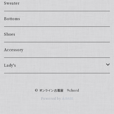
Sweater
Bottoms
Shoes
Accessory
Lady's
one piece
© オンライン古着屋 9chord
Sweater
Powered by