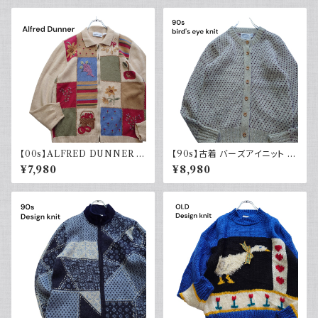
着 ヴィンテージ
レトロ 90年代
【00s】ALFRED DUNNER ア
【90s】古着 バーズアイニット カ
ルフレッドダナー デザインニット
ーディガン ベージュ ヴィンテー
¥7,980
¥8,980
コットンラミー レディース古着
ジ セーター ウール
セーター 襟付き ジップ