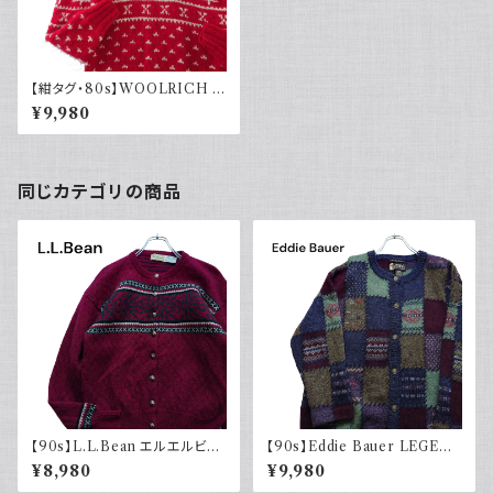
【紺タグ・80s】WOOLRICH ウ
ールリッチ ノルディックセーター
¥9,980
トナカイ
同じカテゴリの商品
【90s】L.L.Bean エルエルビー
【90s】Eddie Bauer LEGEN
ン チロルニット カーディガン セ
D エディーバウアー レジェンド
¥8,980
¥9,980
ーター ボルドー メタルボタン 古
総柄ニット カーディガン ウール