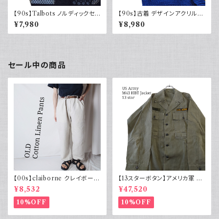
【90s】Talbots ノルディックセ
【90s】古着 デザインアクリルニ
ーター ジップアップ メリノウー
ット レトロ アニマル柄 ブルー ブ
¥7,980
¥8,980
ル 90年代 デザイン古着 ニット
ラック モックネック 花柄 ハート
セール中の商品
【00s】claiborne クレイボーン
【13スターボタン】アメリカ軍 M
リネンコットンパンツ ツータック
43 HBT ジャケット パッチ 軍物
¥8,532
¥47,520
実物
10%OFF
10%OFF