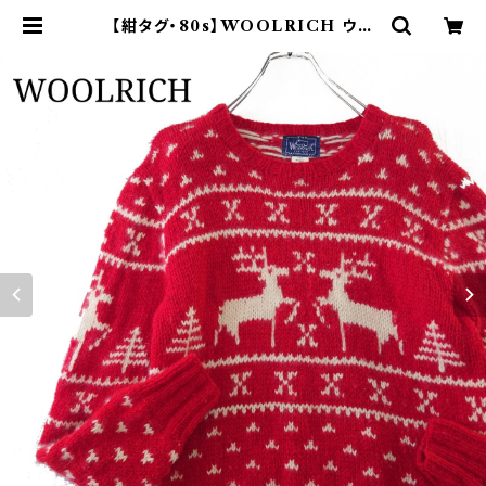
【紺タグ・80s】WOOLRICH ウー
ルリッチ ノルディックセーター トナカ
イ | オンライン古着屋 9chord