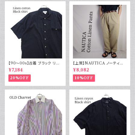
【90～00s】古着 ブラック リネ
【上質】NAUTICA ノーティカ
ンコットンシャツ 黒 ボックスシ
コットンリネンパンツ ツータック
¥7,184
¥8,082
ルエット
20%OFF
10%OFF